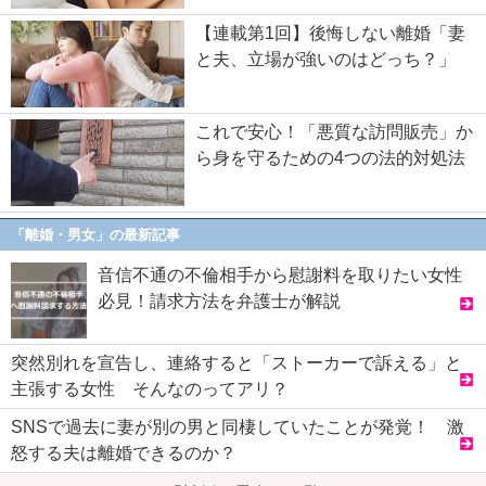
【連載第1回】後悔しない離婚「妻
と夫、立場が強いのはどっち？」
これで安心！「悪質な訪問販売」か
ら身を守るための4つの法的対処法
「離婚・男女」の最新記事
音信不通の不倫相手から慰謝料を取りたい女性
必見！請求方法を弁護士が解説
突然別れを宣告し、連絡すると「ストーカーで訴える」と
主張する女性 そんなのってアリ？
SNSで過去に妻が別の男と同棲していたことが発覚！ 激
怒する夫は離婚できるのか？