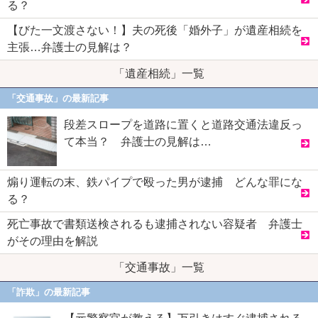
る？
【びた一文渡さない！】夫の死後「婚外子」が遺産相続を
主張…弁護士の見解は？
「遺産相続」一覧
「交通事故」の最新記事
段差スロープを道路に置くと道路交通法違反っ
て本当？ 弁護士の見解は…
煽り運転の末、鉄パイプで殴った男が逮捕 どんな罪にな
る？
死亡事故で書類送検されるも逮捕されない容疑者 弁護士
がその理由を解説
「交通事故」一覧
「詐欺」の最新記事