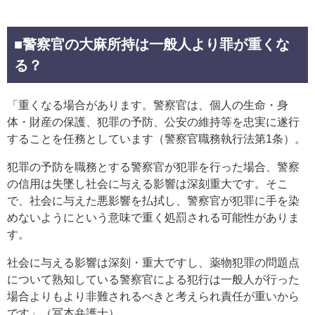
■警察官の大麻所持は一般人より罪が重くな
る？
「重くなる場合があります。警察官は、個人の生命・身
体・財産の保護、犯罪の予防、公安の維持等を忠実に遂行
することを任務としています（警察官職務執行法第1条）。
犯罪の予防を職務とする警察官が犯罪を行った場合、警察
の信用は失墜し社会に与える影響は深刻重大です。そこ
で、社会に与えた悪影響を払拭し、警察官が犯罪に手を染
めないようにという意味で重く処罰される可能性がありま
す。
社会に与える影響は深刻・重大ですし、薬物犯罪の問題点
について熟知している警察官による犯行は一般人が行った
場合よりもより非難されるべきと考えられ責任が重いから
です」（冨本弁護士）