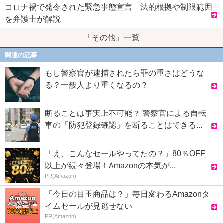
コロナ禍で発令された緊急事態宣言 法的根拠や制限範囲
を弁護士が解説
「その他」一覧
関連の記事
もし警察官が逮捕されたら罪の重さはどうな
る？一般人より重くなるの？
断ることは事実上不可能？ 警察官による自転
車の「防犯登録確認」を断ることはできる...
「え、こんなセールやってたの？」80％OFF
以上が続々登場！Amazonの本気が...
PR(Amazon)
「今日の目玉商品は？」毎日変わるAmazonタ
イムセールが見逃せない
PR(Amazon)