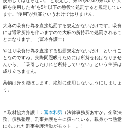
使用してはならない。”と規定し、第24条の3の第1項で“大
麻を使用した者”を5年以下の懲役で処罰すると規定してい
ます。“使用”が無罪というわけではりません。
大麻の吸食行為を直接処罰する規定がないだけです。吸食
には通常所持を伴いますので大麻の所持罪で処罰されるこ
とになります」（冨本弁護士）
やはり吸食行為を直接する処罰規定がないだけ、というこ
となのですね。実際問題吸うためには所持せねばなりませ
んから、「吸引したけれど所持していない」という主張は
成り立ちません。
薬物は身を滅ぼします。絶対に使用しないようにしましょ
う。
＊取材協力弁護士：
冨本和男
（法律事務所あすか。企業法
務、債務整理、刑事弁護を主に扱っている。親身かつ熱意
にあふれた刑事弁護活動がモットー。）