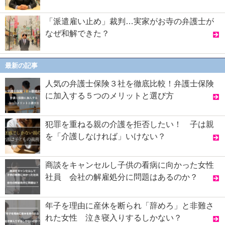
「派遣雇い止め」裁判…実家がお寺の弁護士が
なぜ和解できた？
最新の記事
人気の弁護士保険３社を徹底比較！弁護士保険
に加入する５つのメリットと選び方
犯罪を重ねる親の介護を拒否したい！ 子は親
を「介護しなければ」いけない？
商談をキャンセルし子供の看病に向かった女性
社員 会社の解雇処分に問題はあるのか？
年子を理由に産休を断られ「辞めろ」と非難さ
れた女性 泣き寝入りするしかない？