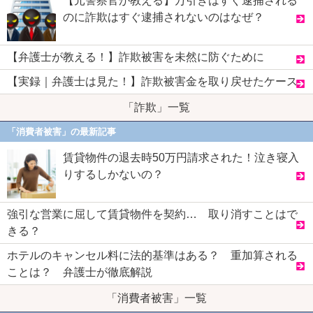
【元警察官が教える】万引きはすぐ逮捕される
のに詐欺はすぐ逮捕されないのはなぜ？
【弁護士が教える！】詐欺被害を未然に防ぐために
【実録｜弁護士は見た！】詐欺被害金を取り戻せたケース
「詐欺」一覧
「消費者被害」の最新記事
賃貸物件の退去時50万円請求された！泣き寝入
りするしかないの？
強引な営業に屈して賃貸物件を契約… 取り消すことはで
きる？
ホテルのキャンセル料に法的基準はある？ 重加算される
ことは？ 弁護士が徹底解説
「消費者被害」一覧