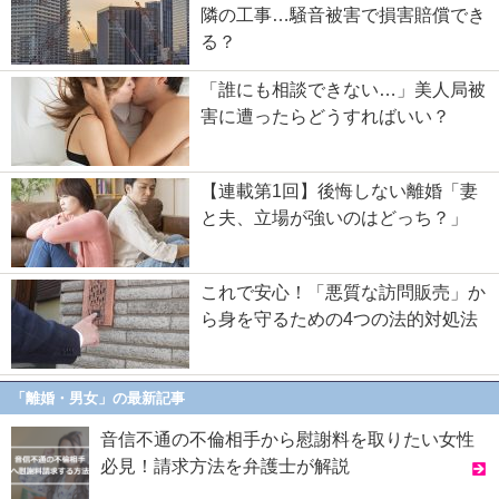
隣の工事…騒音被害で損害賠償でき
る？
「誰にも相談できない…」美人局被
害に遭ったらどうすればいい？
【連載第1回】後悔しない離婚「妻
と夫、立場が強いのはどっち？」
これで安心！「悪質な訪問販売」か
ら身を守るための4つの法的対処法
「離婚・男女」の最新記事
音信不通の不倫相手から慰謝料を取りたい女性
必見！請求方法を弁護士が解説