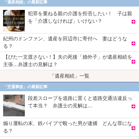
「遺産相続」の最新記事
犯罪を重ねる親の介護を拒否したい！ 子は親
を「介護しなければ」いけない？
紀州のドンファン、遺産を田辺市に寄付へ 妻はどうな
る？
【びた一文渡さない！】夫の死後「婚外子」が遺産相続を
主張…弁護士の見解は？
「遺産相続」一覧
「交通事故」の最新記事
段差スロープを道路に置くと道路交通法違反っ
て本当？ 弁護士の見解は…
煽り運転の末、鉄パイプで殴った男が逮捕 どんな罪にな
る？