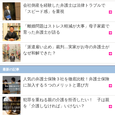
会社倒産を経験した弁護士は法律トラブルで
「スピード感」を重視
「離婚問題はストレス軽減が大事」母子家庭で
育った弁護士が語る
「派遣雇い止め」裁判…実家がお寺の弁護士が
なぜ和解できた？
最新の記事
人気の弁護士保険３社を徹底比較！弁護士保険
に加入する５つのメリットと選び方
犯罪を重ねる親の介護を拒否したい！ 子は親
を「介護しなければ」いけない？