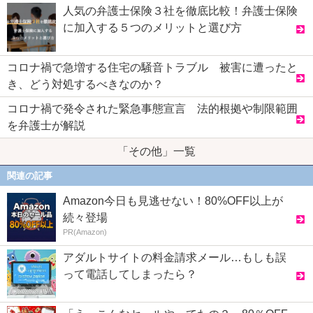
人気の弁護士保険３社を徹底比較！弁護士保険
に加入する５つのメリットと選び方
コロナ禍で急増する住宅の騒音トラブル 被害に遭ったと
き、どう対処するべきなのか？
コロナ禍で発令された緊急事態宣言 法的根拠や制限範囲
を弁護士が解説
「その他」一覧
関連の記事
Amazon今日も見逃せない！80%OFF以上が
続々登場
PR(Amazon)
アダルトサイトの料金請求メール…もしも誤
って電話してしまったら？