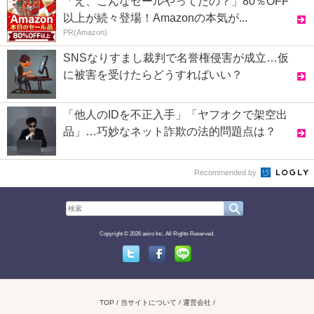
「え、こんなセールやってたの？」80％OFF
以上が続々登場！Amazonの本気が...
PR(Amazon)
SNSなりすまし裁判で名誉権侵害が成立…仮
に被害を受けたらどうすればいい？
「他人のIDを不正入手」「ヤフオクで架空出
品」…巧妙なネット詐欺の法的問題点は？
Recommended by
Copyright © 2026 asiro Inc. All Rights Reserved.
Twitter
Facebook
Line
TOP
当サイトについて
運営会社