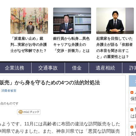
「派遣雇い止め」裁
銀行員から転身…異色
起業家を目指していた
判…実家がお寺の弁護
キャリアな弁護士の
弁護士が語る「依頼者
士がなぜ和解できた？
「交渉・折衝力」とは
の本音を聞き出すこ
と」の重要性とは？
企業法務
交通事故
借金
遺産相続
詐
販売」から身を守るための4つの法的対処法
消費者被害
保
時点のものです
は
ようです。11月には高齢者に布団の違法な訪問販売をした
静岡県でありました。また、神奈川県では「悪質な訪問販売
女