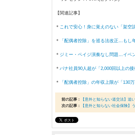
【関連記事】
＊
これで安心！身に覚えのない「架空
＊
「配偶者控除」を巡る法改正…もし年
＊
ジミー・ペイジ演奏なし問題…イベ
＊
パナ社員90人超が「2,000回以上
＊
「配偶者控除」の年収上限が「130
前の記事 :
【意外と知らない道交法】追
次の記事 :
【意外と知らない社会保険】