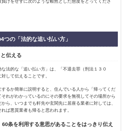
根負けをせずに次のような毅然とした態度をとってくださ
の4つの「法的な追い払い方」
ると伝える
効な法的な「追い払い方」は、「不退去罪（刑法１３０
に対して伝えることです。
立するか簡単に説明すると、住んでいる人から「帰ってくだ
てそれがわかっているのにその要求を無視してその場所から
だから、いつまでも軒先や玄関先に居座る業者に対しては、
せれば悪質業者も帰ると思われます。
、60条を利用する意思があることをはっきり伝え