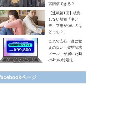
害賠償できる？
【連載第1回】後悔
しない離婚「妻と
夫、立場が強いのは
どっち？」
これで安心！身に覚
えのない「架空請求
メール」が届いた時
の4つの対処法
facebookページ