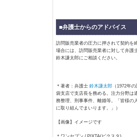
■弁護士からのアドバイス
訪問販売業者の圧力に押されて契約を
場合には、訪問販売業者に対して弁護
鈴木謙太郎にご相談ください。
＊著者：弁護士
鈴木
謙太郎
（1972
袋支店で支店長を務める。注力分野は
務整理、刑事事件、離婚等。「皆様の
に取り組んでまいります。」）
【画像】イメージです
＊ワンセブン / PIXTA(ピクスタ)