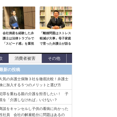
会社倒産を経験した弁
「離婚問題はストレス
護士は法律トラブルで
軽減が大事」母子家庭
「スピード感」を重視
で育った弁護士が語る
欺
消費者被害
その他
最新の投稿
人気の弁護士保険３社を徹底比較！弁護士
険に加入する５つのメリットと選び方
犯罪を重ねる親の介護を拒否したい！ 子
親を「介護しなければ」いけない？
商談をキャンセルし子供の看病に向かった
性社員 会社の解雇処分に問題はあるの