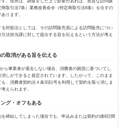
です。役所は、調査をした上で必要があれば、悪質な訪問販
商取引法7条）業務改善命令（特定商取引法8条）を出すの
があります。
する対処法としては、その訪問販売員による訪問販売につい
取引法担当課に対して提出する旨を伝えるという方法が考え
約の取消がある旨を伝える
宅から事業者が退去しない場合、消費者の困惑に基づいてし
取消しができると規定されています。したがって、このまま
も、消費者契約法４条3項1号を利用して契約を取り消しま
が考えられます。
リング・オフもある
約を締結してしまった場合でも、申込みまたは契約の後8日間