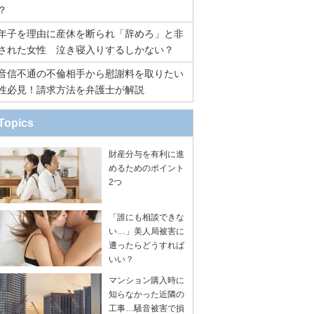
？
年子を理由に産休を断られ「辞めろ」と非
された女性 泣き寝入りするしかない？
音信不通の不倫相手から慰謝料を取りたい
性必見！請求方法を弁護士が解説
Topics
財産分与を有利に進
めるためのポイント
2つ
「誰にも相談できな
い…」美人局被害に
遭ったらどうすれば
いい？
マンション購入時に
知らなかった近隣の
工事…騒音被害で損