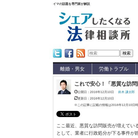
イマの話題を専門家が解説
Twitter
Facebook
Feed
離婚・男女
労働トラブル
これで安心！「悪質な訪問
公開日：2016年12月10日
鈴木 謙太郎
更新日：2016年12月10日
※この記事に記載の情報は2016年12月10日
ここ最近、悪質な訪問販売が増えている
として、業者に行政処分が下る事件が