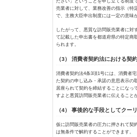
ださい」ということを申し立てる制度
売業者に対して、業務改善の指示（特定
で、主務大臣申出制度には一定の意味
したがって、悪質な訪問販売業者に対
て記載した申出書を都道府県の特定商
られます。
（3） 消費者契約法における契
消費者契約法4条3項1号には、消費者
た契約の申し込み・承諾の意思表示の
居座られて契約を締結することになって
すよと悪質訪問販売業者に伝えること
（4） 事後的な手段としてクー
仮に訪問販売業者の圧力に押されて契
は無条件で解約することができます。