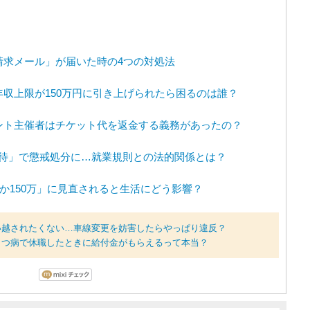
請求メール」が届いた時の4つの対処法
収上限が150万円に引き上げられたら困るのは誰？
ント主催者はチケット代を返金する義務があったの？
の接待」で懲戒処分に…就業規則との法的関係とは？
万か150万」に見直されると生活にどう影響？
い越されたくない…車線変更を妨害したらやっぱり違反？
うつ病で休職したときに給付金がもらえるって本当？