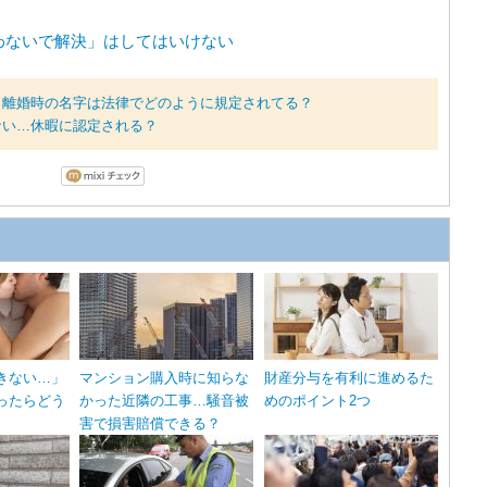
わないで解決」はしてはいけない
・離婚時の名字は法律でどのように規定されてる？
ない…休暇に認定される？
きない…」
マンション購入時に知らな
財産分与を有利に進めるた
ったらどう
かった近隣の工事…騒音被
めのポイント2つ
害で損害賠償できる？