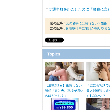
＊
交通事故を起こしたのに「警察に言
前の記事 :
元の名字には戻れない？婚姻
次の記事 :
休暇取得中に電話が鳴りやま
Topics
【連載第1回】後悔しない
「誰にも相談で
離婚「妻と夫、立場が強い
美人局被害に遭
のはどっち？」
すればいい？