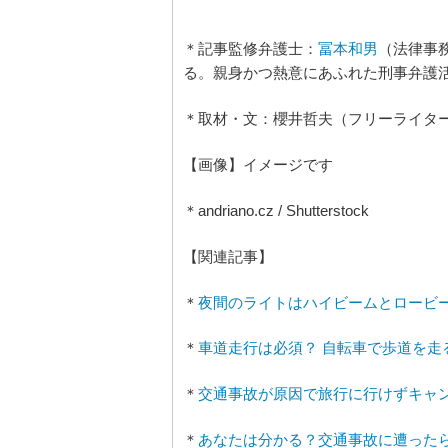
＊記事監修弁護士：
冨本和男
（法律事
る。親身かつ熱意にあふれた刑事弁護
＊取材・文：櫻井哲夫（フリーライタ
【画像】イメージです
＊andriano.cz / Shutterstock
【関連記事】
＊
夜間のライトはハイビームとロービ
＊
車道走行は必須？ 自転車で歩道を走
＊
交通事故が原因で旅行に行けずキャ
＊
あなたは分かる？交通事故に遭った