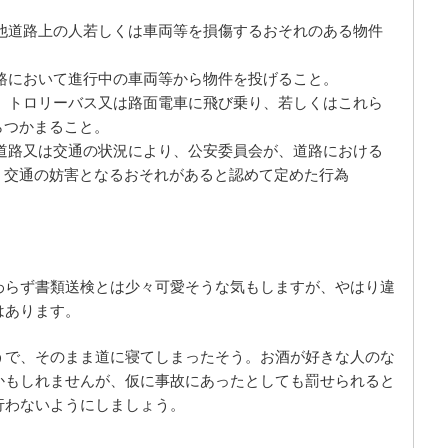
他道路上の人若しくは車両等を損傷するおそれのある物件
路において進行中の車両等から物件を投げること。
、トロリーバス又は路面電車に飛び乗り、若しくはこれら
らつかまること。
道路又は交通の状況により、公安委員会が、道路における
く交通の妨害となるおそれがあると認めて定めた行為
わらず書類送検とは少々可愛そうな気もしますが、やはり違
はあります。
うで、そのまま道に寝てしまったそう。お酒が好きな人のな
かもしれませんが、仮に事故にあったとしても罰せられると
行わないようにしましょう。