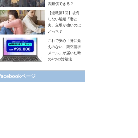
害賠償できる？
【連載第1回】後悔
しない離婚「妻と
夫、立場が強いのは
どっち？」
これで安心！身に覚
えのない「架空請求
メール」が届いた時
の4つの対処法
facebookページ