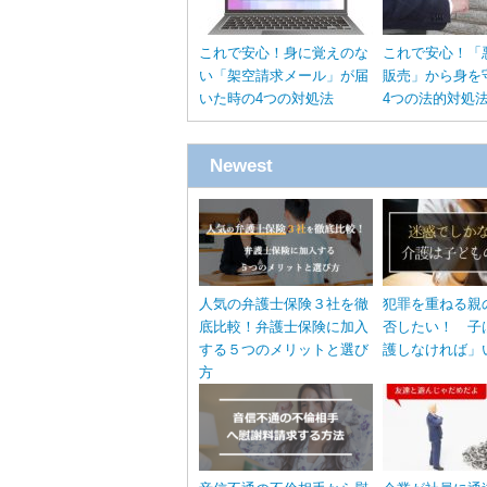
これで安心！身に覚えのな
これで安心！「
い「架空請求メール」が届
販売」から身を
いた時の4つの対処法
4つの法的対処
Newest
人気の弁護士保険３社を徹
犯罪を重ねる親
底比較！弁護士保険に加入
否したい！ 子
する５つのメリットと選び
護しなければ」
方