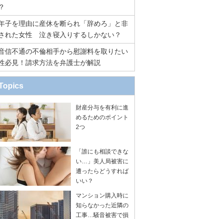
？
年子を理由に産休を断られ「辞めろ」と非
された女性 泣き寝入りするしかない？
音信不通の不倫相手から慰謝料を取りたい
性必見！請求方法を弁護士が解説
Topics
財産分与を有利に進
めるためのポイント
2つ
「誰にも相談できな
い…」美人局被害に
遭ったらどうすれば
いい？
マンション購入時に
知らなかった近隣の
工事…騒音被害で損