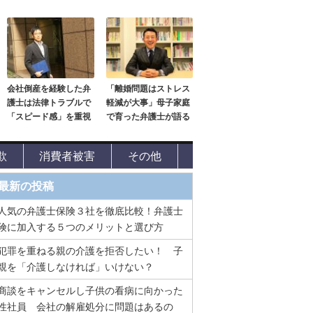
会社倒産を経験した弁
「離婚問題はストレス
護士は法律トラブルで
軽減が大事」母子家庭
「スピード感」を重視
で育った弁護士が語る
欺
消費者被害
その他
最新の投稿
人気の弁護士保険３社を徹底比較！弁護士
険に加入する５つのメリットと選び方
犯罪を重ねる親の介護を拒否したい！ 子
親を「介護しなければ」いけない？
商談をキャンセルし子供の看病に向かった
性社員 会社の解雇処分に問題はあるの