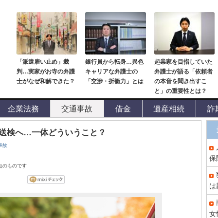
「派遣雇い止め」裁
銀行員から転身…異色
起業家を目指していた
判…実家がお寺の弁護
キャリアな弁護士の
弁護士が語る「依頼者
士がなぜ和解できた？
「交渉・折衝力」とは
の本音を聞き出すこ
と」の重要性とは？
企業法務
交通事故
借金
遺産相続
詐
送検へ…一体どういうこと？
事故
保
時点のものです
は
女