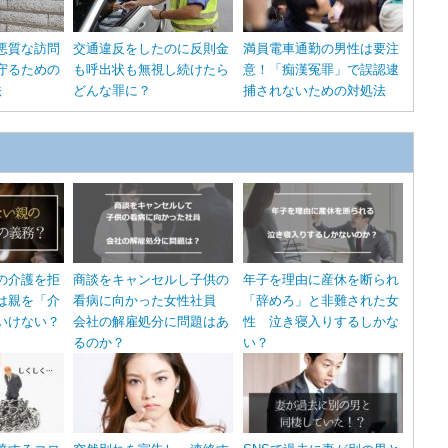
悪質な訪問
交通違反をしたのに反則金
満員電車通勤の男性は要注
守るための
も呼出状も無視し続けたら
意！「痴漢冤罪」で誤認逮
法
どんな罪に？
捕されないための対処法
の介護を拒
商談をキャンセルし子供の
年子を理由に産休を断られ
は親を「介
看病に向かった女性社員
「辞めろ」と非難された女
いけない？
会社の解雇処分に問題はあ
性 泣き寝入りするしかな
るのか？
い？