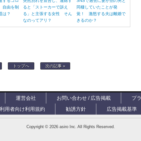
達するコロ
突然別れを宣告し、連絡す
SNSで過去に妻が別の男と
 自由を制
ると「ストーカーで訴え
同棲していたことが発
題は？
る」と主張する女性 そん
覚！ 激怒する夫は離婚で
なのってアリ？
きるのか？
トップへ
次の記事 »
運営会社
お問い合わせ / 広告掲載
プ
利用者向け利用規約
勧誘方針
広告掲載基準
Copyright © 2026 asiro Inc. All Rights Reserved.