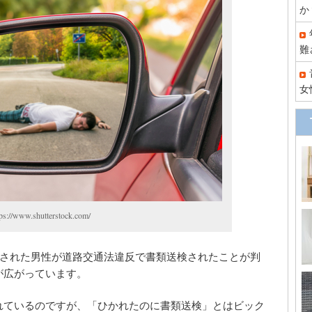
か
難
女
w.shutterstock.com/
げされた男性が道路交通法違反で書類送検されたことが判
が広がっています。
れているのですが、「ひかれたのに書類送検」とはビック