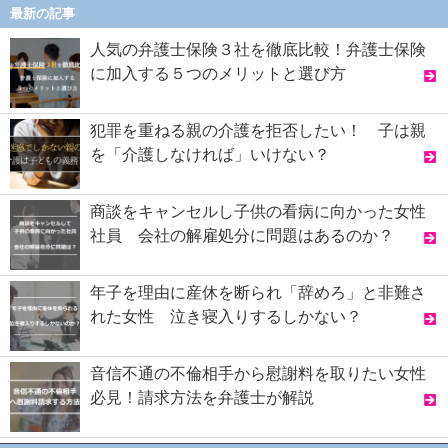
最新の記事
人気の弁護士保険３社を徹底比較！弁護士保険
に加入する５つのメリットと選び方
犯罪を重ねる親の介護を拒否したい！ 子は親
を「介護しなければ」いけない？
商談をキャンセルし子供の看病に向かった女性
社員 会社の解雇処分に問題はあるのか？
年子を理由に産休を断られ「辞めろ」と非難さ
れた女性 泣き寝入りするしかない？
音信不通の不倫相手から慰謝料を取りたい女性
必見！請求方法を弁護士が解説