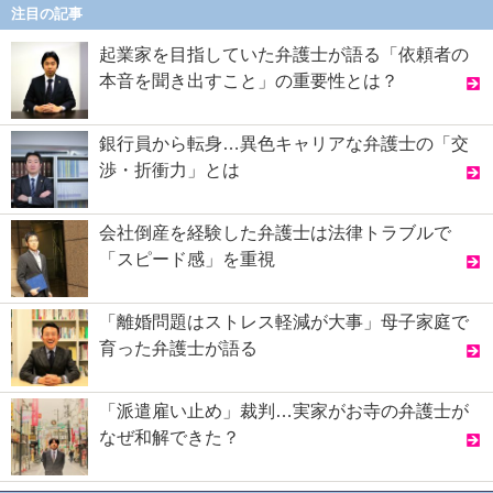
注目の記事
起業家を目指していた弁護士が語る「依頼者の
本音を聞き出すこと」の重要性とは？
銀行員から転身…異色キャリアな弁護士の「交
渉・折衝力」とは
会社倒産を経験した弁護士は法律トラブルで
「スピード感」を重視
「離婚問題はストレス軽減が大事」母子家庭で
育った弁護士が語る
「派遣雇い止め」裁判…実家がお寺の弁護士が
なぜ和解できた？