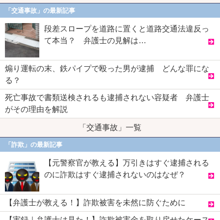
「交通事故」の最新記事
段差スロープを道路に置くと道路交通法違反っ
て本当？ 弁護士の見解は…
煽り運転の末、鉄パイプで殴った男が逮捕 どんな罪にな
る？
死亡事故で書類送検されるも逮捕されない容疑者 弁護士
がその理由を解説
「交通事故」一覧
「詐欺」の最新記事
【元警察官が教える】万引きはすぐ逮捕される
のに詐欺はすぐ逮捕されないのはなぜ？
【弁護士が教える！】詐欺被害を未然に防ぐために
【実録｜弁護士は見た！】詐欺被害金を取り戻せたケース