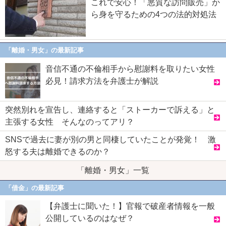
これで安心！「悪質な訪問販売」か
ら身を守るための4つの法的対処法
「離婚・男女」の最新記事
音信不通の不倫相手から慰謝料を取りたい女性
必見！請求方法を弁護士が解説
突然別れを宣告し、連絡すると「ストーカーで訴える」と
主張する女性 そんなのってアリ？
SNSで過去に妻が別の男と同棲していたことが発覚！ 激
怒する夫は離婚できるのか？
「離婚・男女」一覧
「借金」の最新記事
【弁護士に聞いた！】官報で破産者情報を一般
公開しているのはなぜ？