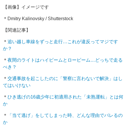
【画像】イメージです
＊Dmitry Kalinovsky / Shutterstock
【関連記事】
＊
追い越し車線をずっと走行…これが違反ってマジです
か？
＊
夜間のライトはハイビームとロービーム…どっちで走る
べき？
＊
交通事故を起こしたのに「警察に言わないで解決」はし
てはいけない
＊
ひき逃げの16歳少年に初適用された「未熟運転」とは何
か
＊
「当て逃げ」をしてしまった時、どんな理由でバレるの
か