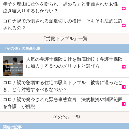
年子を理由に産休を断られ「辞めろ」と非難された女性
泣き寝入りするしかない？
コロナ禍で危惧される派遣切りの横行 そもそも法的に許
されるの？
「労働トラブル」一覧
「その他」の最新記事
人気の弁護士保険３社を徹底比較！弁護士保険
に加入する５つのメリットと選び方
コロナ禍で急増する住宅の騒音トラブル 被害に遭ったと
き、どう対処するべきなのか？
コロナ禍で発令された緊急事態宣言 法的根拠や制限範囲
を弁護士が解説
「その他」一覧
関連の記事