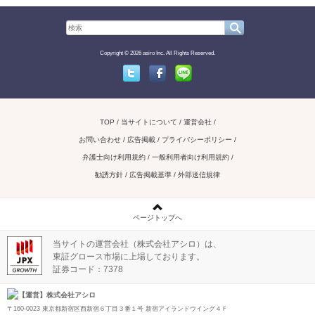
Copyright © 2026 asiro Inc. All Rights Reserved.
Twitter
Facebook
Line
TOP
当サイトについて
運営会社
お問い合わせ / 広告掲載
プライバシーポリシー
弁護士向け利用規約
一般利用者向け利用規約
勧誘方針
広告掲載基準
外部送信規律
ページトップへ
当サイトの運営会社（株式会社アシロ）は、
東証グロース市場に上場しております。
証券コード：7378
【運営】株式会社アシロ
〒160-0023 東京都新宿区西新宿６丁目３番１号 新宿アイランドウイング４Ｆ