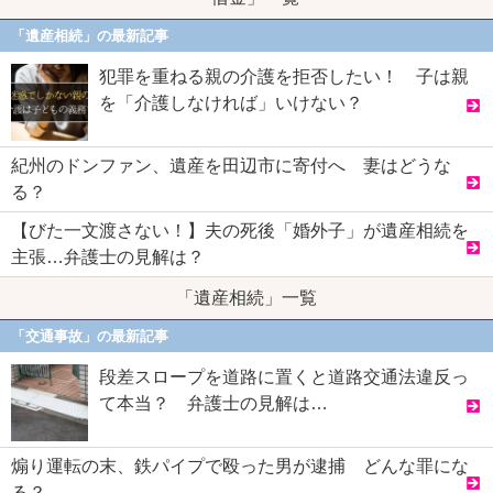
「遺産相続」の最新記事
犯罪を重ねる親の介護を拒否したい！ 子は親
を「介護しなければ」いけない？
紀州のドンファン、遺産を田辺市に寄付へ 妻はどうな
る？
【びた一文渡さない！】夫の死後「婚外子」が遺産相続を
主張…弁護士の見解は？
「遺産相続」一覧
「交通事故」の最新記事
段差スロープを道路に置くと道路交通法違反っ
て本当？ 弁護士の見解は…
煽り運転の末、鉄パイプで殴った男が逮捕 どんな罪にな
る？