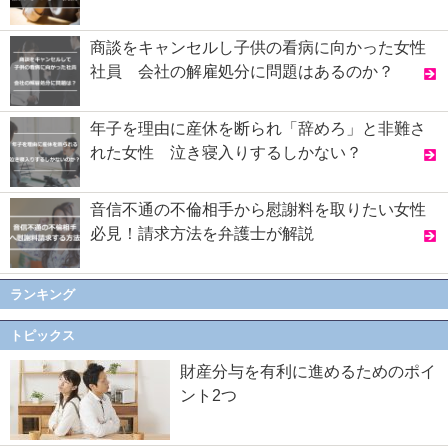
商談をキャンセルし子供の看病に向かった女性
社員 会社の解雇処分に問題はあるのか？
年子を理由に産休を断られ「辞めろ」と非難さ
れた女性 泣き寝入りするしかない？
音信不通の不倫相手から慰謝料を取りたい女性
必見！請求方法を弁護士が解説
ランキング
トピックス
財産分与を有利に進めるためのポイ
ント2つ