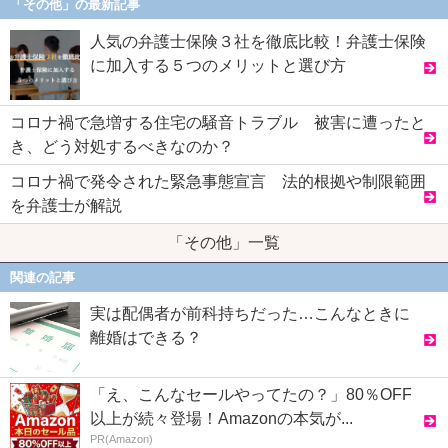
「その他」の最新記事
人気の弁護士保険３社を徹底比較！弁護士保険
に加入する５つのメリットと選び方
コロナ禍で急増する住宅の騒音トラブル 被害に遭ったと
き、どう対処するべきなのか？
コロナ禍で発令された緊急事態宣言 法的根拠や制限範囲
を弁護士が解説
「その他」一覧
関連の記事
実は配偶者が前科持ちだった…こんなときに
離婚はできる？
「え、こんなセールやってたの？」80％OFF
以上が続々登場！Amazonの本気が...
PR(Amazon)