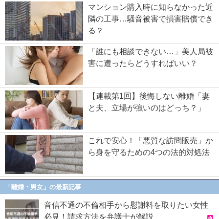
マンション購入時に知らなかった近
隣の工事…騒音被害で損害賠償でき
る？
「誰にも相談できない…」美人局被
害に遭ったらどうすればいい？
【連載第1回】後悔しない離婚「妻
と夫、立場が強いのはどっち？」
これで安心！「悪質な訪問販売」か
ら身を守るための4つの法的対処法
「離婚・男女」の最新記事
音信不通の不倫相手から慰謝料を取りたい女性
必見！請求方法を弁護士が解説