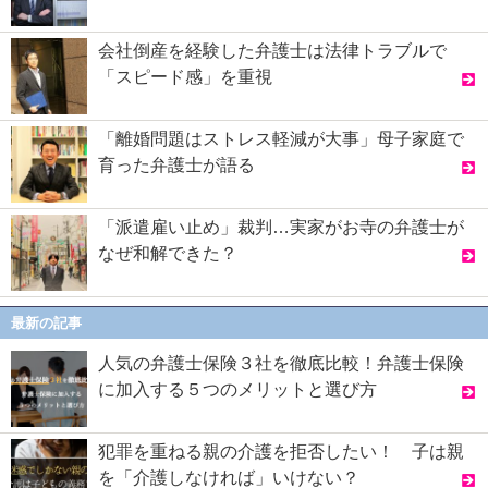
会社倒産を経験した弁護士は法律トラブルで
「スピード感」を重視
「離婚問題はストレス軽減が大事」母子家庭で
育った弁護士が語る
「派遣雇い止め」裁判…実家がお寺の弁護士が
なぜ和解できた？
最新の記事
人気の弁護士保険３社を徹底比較！弁護士保険
に加入する５つのメリットと選び方
犯罪を重ねる親の介護を拒否したい！ 子は親
を「介護しなければ」いけない？