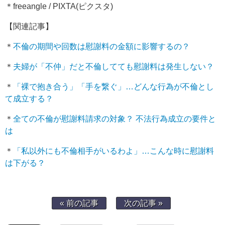
＊freeangle / PIXTA(ピクスタ)
【関連記事】
＊
不倫の期間や回数は慰謝料の金額に影響するの？
＊
夫婦が「不仲」だと不倫してても慰謝料は発生しない？
＊
「裸で抱き合う」「手を繋ぐ」…どんな行為が不倫とし
て成立する？
＊
全ての不倫が慰謝料請求の対象？ 不法行為成立の要件と
は
＊
「私以外にも不倫相手がいるわよ」…こんな時に慰謝料
は下がる？
« 前の記事
次の記事 »