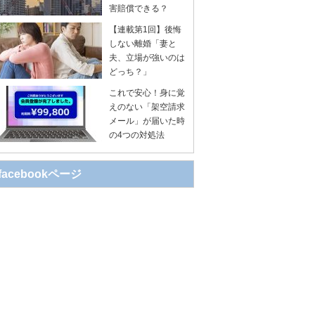
害賠償できる？
【連載第1回】後悔
しない離婚「妻と
夫、立場が強いのは
どっち？」
これで安心！身に覚
えのない「架空請求
メール」が届いた時
の4つの対処法
facebookページ