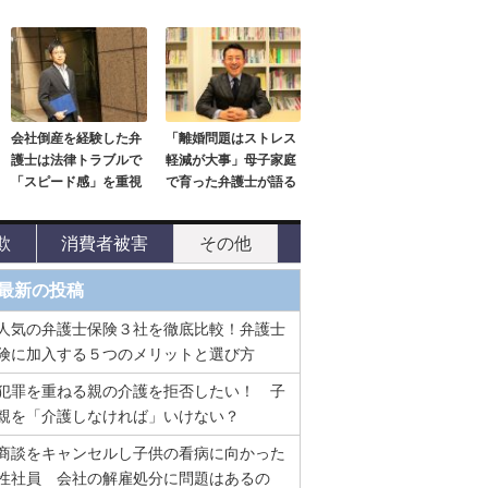
会社倒産を経験した弁
「離婚問題はストレス
護士は法律トラブルで
軽減が大事」母子家庭
「スピード感」を重視
で育った弁護士が語る
欺
消費者被害
その他
最新の投稿
人気の弁護士保険３社を徹底比較！弁護士
険に加入する５つのメリットと選び方
犯罪を重ねる親の介護を拒否したい！ 子
親を「介護しなければ」いけない？
商談をキャンセルし子供の看病に向かった
性社員 会社の解雇処分に問題はあるの