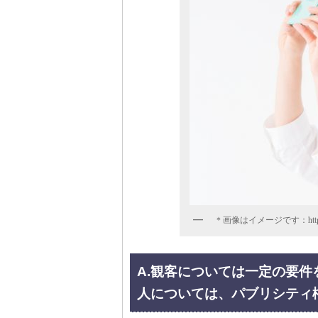
＊画像はイメージです：https://p
A.観客については一定の要
人については、パブリシティ