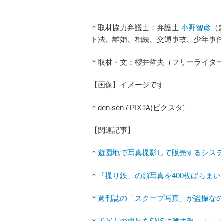
＊取材協力弁護士：弁護士
小野智彦
（
ト法、離婚、相続、交通事故、少年事
＊取材・文：櫻井哲夫（フリーライタ
【画像】イメージです
＊den-sen / PIXTA(ピクスタ)
【関連記事】
＊
遊園地で写真撮影して販売するシス
＊
「撮り鉄」の顔写真を400枚ばらま
＊
週刊誌の「スクープ写真」が盗撮な
＊
子どもの成長をSNSに晒す親・・・