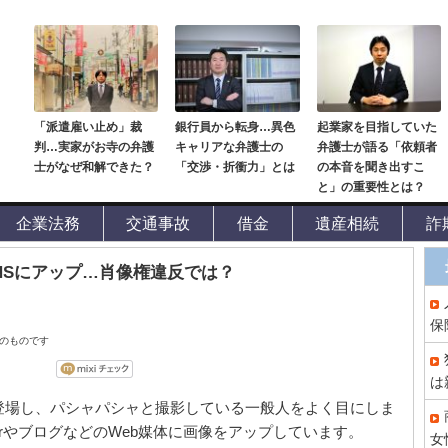
「派遣雇い止め」裁
銀行員から転身…異色
起業家を目指していた
判…実家がお寺の弁護
キャリアな弁護士の
弁護士が語る「依頼者
士がなぜ和解できた？
「交渉・折衝力」とは
の本音を聞き出すこ
と」の重要性とは？
企業法務
交通事故
借金
遺産相続
詐
NSにアップ…肖像権違反では？
保
点のものです
は
登場し、パシャパシャと撮影している一般人をよく目にしま
terやブログなどのWeb媒体に画像をアップしています。
女