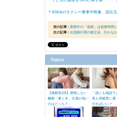
＊
ASKAのタクシー乗車中映像、流出
前の記事 :
夜勤中の「仮眠」は就業時間
次の記事 :
社員旅行用の積立金…行かな
Topics
【連載第1回】後悔しない
「誰にも相談で
離婚「妻と夫、立場が強い
美人局被害に遭
のはどっち？」
すればいい？