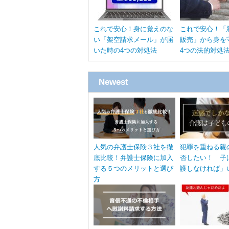
これで安心！身に覚えのな
これで安心！「
い「架空請求メール」が届
販売」から身を
いた時の4つの対処法
4つの法的対処
Newest
人気の弁護士保険３社を徹
犯罪を重ねる親
底比較！弁護士保険に加入
否したい！ 子
する５つのメリットと選び
護しなければ」
方