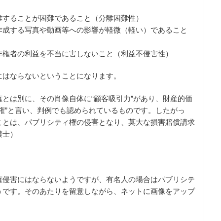
離することが困難であること（分離困難性）
作成する写真や動画等への影響が軽微（軽い）であること
作権者の利益を不当に害しないこと（利益不侵害性）
にはならないということになります。
とは別に、その肖像自体に“顧客吸引力”があり、財産的価
権”と言い、判例でも認められているものです。したがっ
ことは、パブリシティ権の侵害となり、莫大な損害賠償請求
護士）
権侵害にはならないようですが、有名人の場合はパブリシテ
うです。そのあたりを留意しながら、ネットに画像をアップ