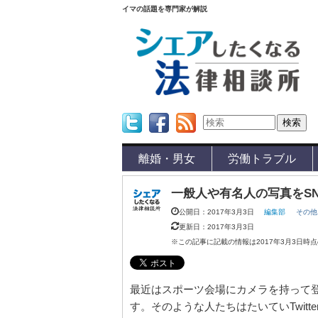
イマの話題を専門家が解説
Twitter
Facebook
Feed
離婚・男女
労働トラブル
一般人や有名人の写真をS
公開日：2017年3月3日
編集部
その他
更新日：2017年3月3日
※この記事に記載の情報は2017年3月3日時
最近はスポーツ会場にカメラを持って
す。そのような人たちはたいていTwit