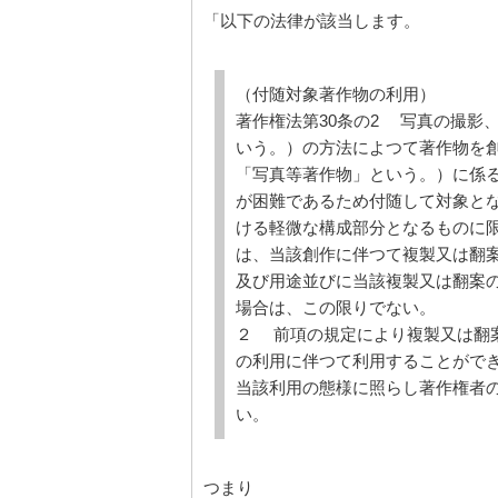
「以下の法律が該当します。
（付随対象著作物の利用）
著作権法第30条の2 写真の撮影
いう。）の方法によつて著作物を
「写真等著作物」という。）に係
が困難であるため付随して対象と
ける軽微な構成部分となるものに
は、当該創作に伴つて複製又は翻
及び用途並びに当該複製又は翻案
場合は、この限りでない。
２ 前項の規定により複製又は翻
の利用に伴つて利用することがで
当該利用の態様に照らし著作権者
い。
つまり