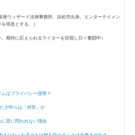
銀座ウィザード法律事務所。浜松市出身。エンターテイメン
件を得意とする。）
ー。期待に応えられるライターを目指し日々奮闘中）
テムはプライバシー侵害？
いた少年らは「何罪」か
のに罪に問われない理由
 大人になった子どもは親を訴えることは出来るのか？