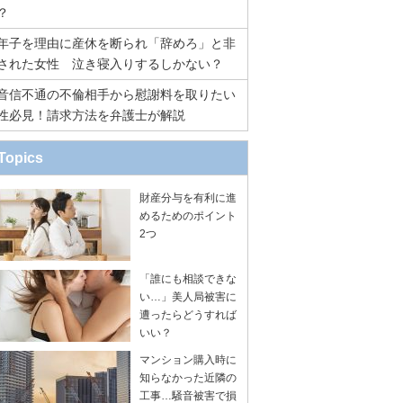
？
年子を理由に産休を断られ「辞めろ」と非
された女性 泣き寝入りするしかない？
音信不通の不倫相手から慰謝料を取りたい
性必見！請求方法を弁護士が解説
Topics
財産分与を有利に進
めるためのポイント
2つ
「誰にも相談できな
い…」美人局被害に
遭ったらどうすれば
いい？
マンション購入時に
知らなかった近隣の
工事…騒音被害で損