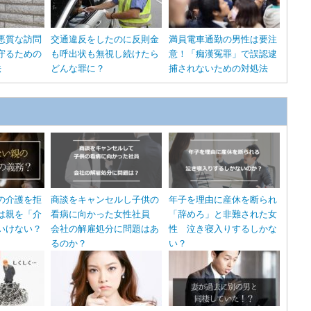
悪質な訪問
交通違反をしたのに反則金
満員電車通勤の男性は要注
守るための
も呼出状も無視し続けたら
意！「痴漢冤罪」で誤認逮
法
どんな罪に？
捕されないための対処法
の介護を拒
商談をキャンセルし子供の
年子を理由に産休を断られ
は親を「介
看病に向かった女性社員
「辞めろ」と非難された女
いけない？
会社の解雇処分に問題はあ
性 泣き寝入りするしかな
るのか？
い？