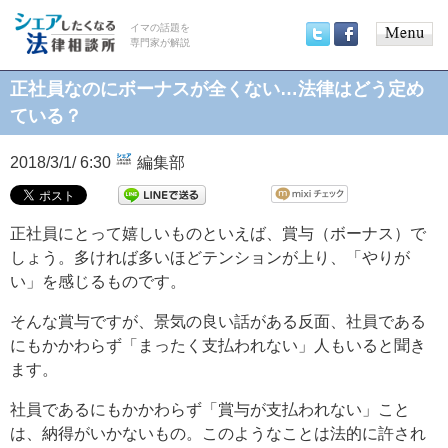
イマの話題を
専門家が解説
Main
Twitter
Facebook
menu
正社員なのにボーナスが全くない…法律はどう定め
ている？
2018/3/1/ 6:30
編集部
正社員にとって嬉しいものといえば、賞与（ボーナス）で
しょう。多ければ多いほどテンションが上り、「やりが
い」を感じるものです。
そんな賞与ですが、景気の良い話がある反面、社員である
にもかかわらず「まったく支払われない」人もいると聞き
ます。
社員であるにもかかわらず「賞与が支払われない」こと
は、納得がいかないもの。このようなことは法的に許され