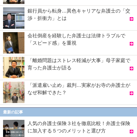
銀行員から転身…異色キャリアな弁護士の「交
渉・折衝力」とは
会社倒産を経験した弁護士は法律トラブルで
「スピード感」を重視
「離婚問題はストレス軽減が大事」母子家庭で
育った弁護士が語る
「派遣雇い止め」裁判…実家がお寺の弁護士が
なぜ和解できた？
最新の記事
人気の弁護士保険３社を徹底比較！弁護士保険
に加入する５つのメリットと選び方