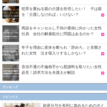
犯罪を重ねる親の介護を拒否したい！ 子は親
を「介護しなければ」いけない？
商談をキャンセルし子供の看病に向かった女性
社員 会社の解雇処分に問題はあるのか？
年子を理由に産休を断られ「辞めろ」と非難さ
れた女性 泣き寝入りするしかない？
音信不通の不倫相手から慰謝料を取りたい女性
必見！請求方法を弁護士が解説
ランキング
トピックス
財産分与を有利に進めるためのポイ