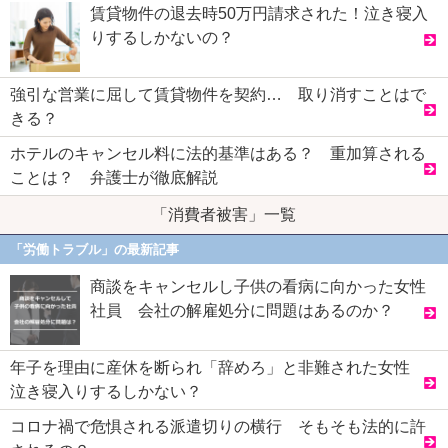
賃貸物件の退去時50万円請求された！泣き寝入
りするしかないの？
強引な営業に屈して賃貸物件を契約… 取り消すことはで
きる？
ホテルのキャンセル料に法的基準はある？ 重加算される
ことは？ 弁護士が徹底解説
「消費者被害」一覧
「労働トラブル」の最新記事
商談をキャンセルし子供の看病に向かった女性
社員 会社の解雇処分に問題はあるのか？
年子を理由に産休を断られ「辞めろ」と非難された女性
泣き寝入りするしかない？
コロナ禍で危惧される派遣切りの横行 そもそも法的に許