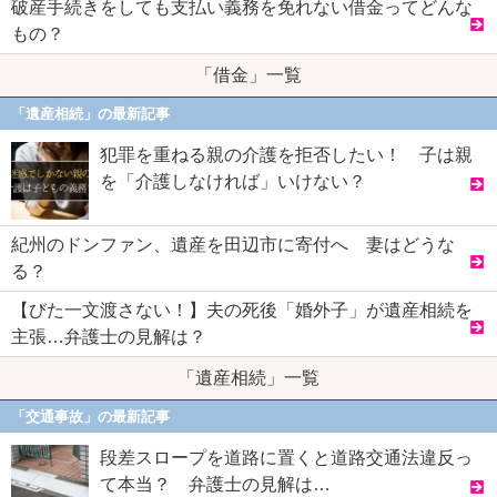
破産手続きをしても支払い義務を免れない借金ってどんな
もの？
「借金」一覧
「遺産相続」の最新記事
犯罪を重ねる親の介護を拒否したい！ 子は親
を「介護しなければ」いけない？
紀州のドンファン、遺産を田辺市に寄付へ 妻はどうな
る？
【びた一文渡さない！】夫の死後「婚外子」が遺産相続を
主張…弁護士の見解は？
「遺産相続」一覧
「交通事故」の最新記事
段差スロープを道路に置くと道路交通法違反っ
て本当？ 弁護士の見解は…