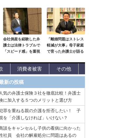
会社倒産を経験した弁
「離婚問題はストレス
護士は法律トラブルで
軽減が大事」母子家庭
「スピード感」を重視
で育った弁護士が語る
欺
消費者被害
その他
最新の投稿
人気の弁護士保険３社を徹底比較！弁護士
険に加入する５つのメリットと選び方
犯罪を重ねる親の介護を拒否したい！ 子
親を「介護しなければ」いけない？
商談をキャンセルし子供の看病に向かった
性社員 会社の解雇処分に問題はあるの