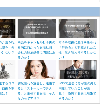
の介護を拒
商談をキャンセルし子供の
年子を理由に産休を断られ
は親を「介
看病に向かった女性社員
「辞めろ」と非難された女
いけない？
会社の解雇処分に問題はあ
性 泣き寝入りするしかな
るのか？
い？
達するコロ
突然別れを宣告し、連絡す
SNSで過去に妻が別の男と
 自由を制
ると「ストーカーで訴え
同棲していたことが発
題は？
る」と主張する女性 そん
覚！ 激怒する夫は離婚で
なのってアリ？
きるのか？