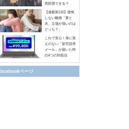
害賠償できる？
【連載第1回】後悔
しない離婚「妻と
夫、立場が強いのは
どっち？」
これで安心！身に覚
えのない「架空請求
メール」が届いた時
の4つの対処法
facebookページ