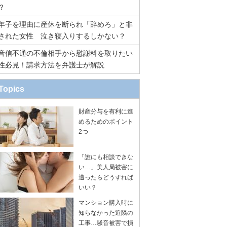
？
年子を理由に産休を断られ「辞めろ」と非
された女性 泣き寝入りするしかない？
音信不通の不倫相手から慰謝料を取りたい
性必見！請求方法を弁護士が解説
Topics
財産分与を有利に進
めるためのポイント
2つ
「誰にも相談できな
い…」美人局被害に
遭ったらどうすれば
いい？
マンション購入時に
知らなかった近隣の
工事…騒音被害で損