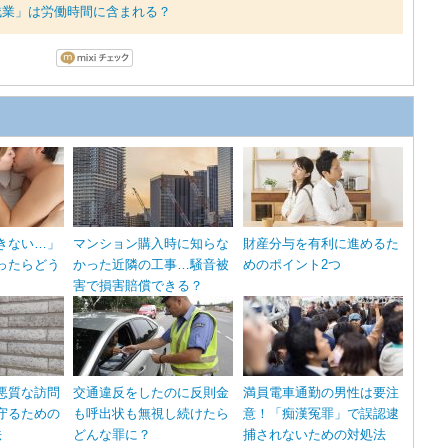
残業」は労働時間に含まれる？
きない…」
マンション購入時に知らな
財産分与を有利に進めるた
ったらどう
かった近隣の工事…騒音被
めのポイント2つ
害で損害賠償できる？
悪質な訪問
交通違反をしたのに反則金
満員電車通勤の男性は要注
守るための
も呼出状も無視し続けたら
意！「痴漢冤罪」で誤認逮
法
どんな罪に？
捕されないための対処法