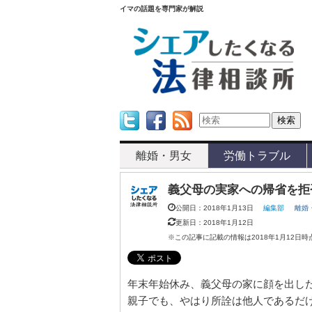
イマの話題を専門家が解説
Twitter
Facebook
Feed
離婚・男女
労働トラブル
義父母の実家への帰省を拒
公開日：2018年1月13日
編集部
離婚
更新日：2018年1月12日
※この記事に記載の情報は2018年1月12日
年末年始休み、義父母の家に顔を出し
親子でも、やはり所詮は他人であるだ