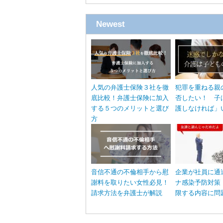
Newest
人気の弁護士保険３社を徹
犯罪を重ねる親
底比較！弁護士保険に加入
否したい！ 子
する５つのメリットと選び
護しなければ」
方
音信不通の不倫相手から慰
企業が社員に通
謝料を取りたい女性必見！
ナ感染予防対策
請求方法を弁護士が解説
限する内容に問