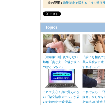
次の記事 :
残業禁止で増える「持ち帰り
Topics
【連載第1回】後悔しない
「誰にも相談で
離婚「妻と夫、立場が強い
美人局被害に遭
のはどっち？」
すればいい？
これで安心！身に覚えのな
これで安心！「
い「架空請求メール」が届
販売」から身を
いた時の4つの対処法
4つの法的対処