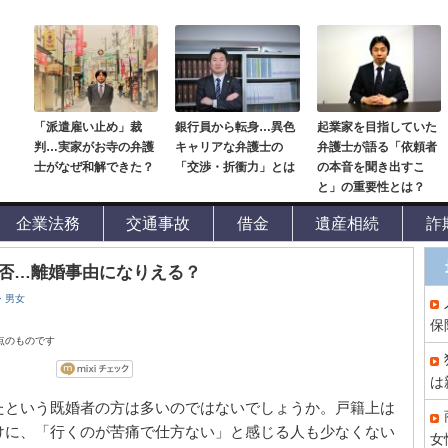
「派遣雇い止め」裁
銀行員から転身…異色
起業家を目指していた
判…実家がお寺の弁護
キャリアな弁護士の
弁護士が語る「依頼者
士がなぜ和解できた？
「交渉・折衝力」とは
の本音を聞き出すこ
と」の重要性とは？
企業法務
交通事故
借金
遺産相続
詐
否…離婚事由になりえる？
・男女
保
時点のものです
は
たという既婚者の方は多いのではないでしょうか。戸籍上は
けに、「行くのが苦痛で仕方ない」と感じる人も少なくない
女