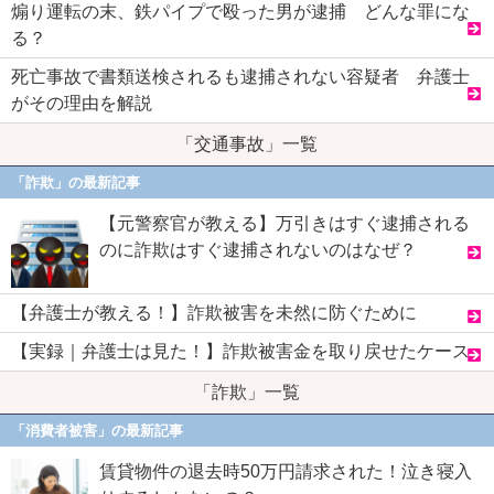
煽り運転の末、鉄パイプで殴った男が逮捕 どんな罪にな
る？
死亡事故で書類送検されるも逮捕されない容疑者 弁護士
がその理由を解説
「交通事故」一覧
「詐欺」の最新記事
【元警察官が教える】万引きはすぐ逮捕される
のに詐欺はすぐ逮捕されないのはなぜ？
【弁護士が教える！】詐欺被害を未然に防ぐために
【実録｜弁護士は見た！】詐欺被害金を取り戻せたケース
「詐欺」一覧
「消費者被害」の最新記事
賃貸物件の退去時50万円請求された！泣き寝入