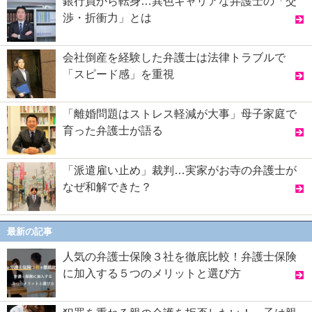
銀行員から転身…異色キャリアな弁護士の「交
渉・折衝力」とは
会社倒産を経験した弁護士は法律トラブルで
「スピード感」を重視
「離婚問題はストレス軽減が大事」母子家庭で
育った弁護士が語る
「派遣雇い止め」裁判…実家がお寺の弁護士が
なぜ和解できた？
最新の記事
人気の弁護士保険３社を徹底比較！弁護士保険
に加入する５つのメリットと選び方