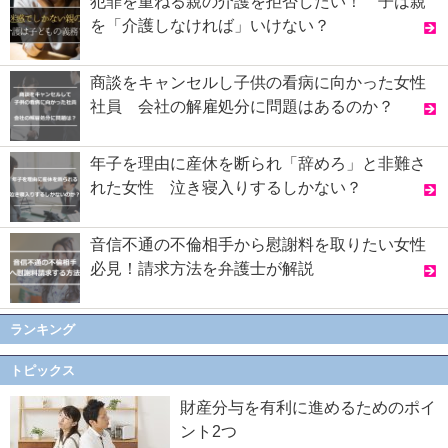
犯罪を重ねる親の介護を拒否したい！ 子は親
を「介護しなければ」いけない？
商談をキャンセルし子供の看病に向かった女性
社員 会社の解雇処分に問題はあるのか？
年子を理由に産休を断られ「辞めろ」と非難さ
れた女性 泣き寝入りするしかない？
音信不通の不倫相手から慰謝料を取りたい女性
必見！請求方法を弁護士が解説
ランキング
トピックス
財産分与を有利に進めるためのポイ
ント2つ