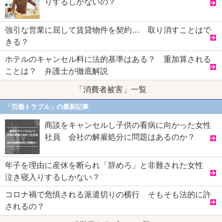
りするしかないの？
強引な営業に屈して賃貸物件を契約… 取り消すことはで
きる？
ホテルのキャンセル料に法的基準はある？ 重加算される
ことは？ 弁護士が徹底解説
「消費者被害」一覧
「労働トラブル」の最新記事
商談をキャンセルし子供の看病に向かった女性
社員 会社の解雇処分に問題はあるのか？
年子を理由に産休を断られ「辞めろ」と非難された女性
泣き寝入りするしかない？
コロナ禍で危惧される派遣切りの横行 そもそも法的に許
されるの？