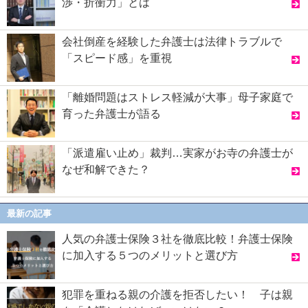
渉・折衝力」とは
会社倒産を経験した弁護士は法律トラブルで
「スピード感」を重視
「離婚問題はストレス軽減が大事」母子家庭で
育った弁護士が語る
「派遣雇い止め」裁判…実家がお寺の弁護士が
なぜ和解できた？
最新の記事
人気の弁護士保険３社を徹底比較！弁護士保険
に加入する５つのメリットと選び方
犯罪を重ねる親の介護を拒否したい！ 子は親