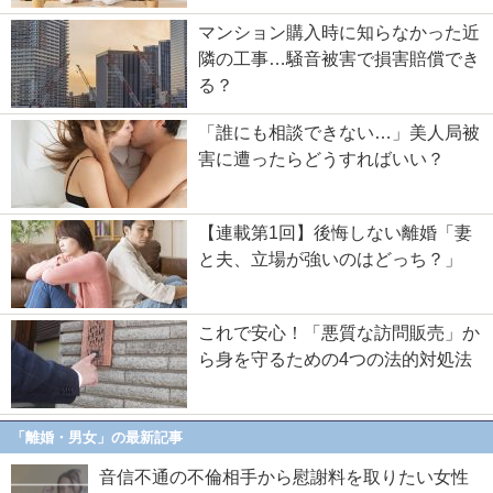
マンション購入時に知らなかった近
隣の工事…騒音被害で損害賠償でき
る？
「誰にも相談できない…」美人局被
害に遭ったらどうすればいい？
【連載第1回】後悔しない離婚「妻
と夫、立場が強いのはどっち？」
これで安心！「悪質な訪問販売」か
ら身を守るための4つの法的対処法
「離婚・男女」の最新記事
音信不通の不倫相手から慰謝料を取りたい女性