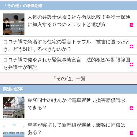
「その他」の最新記事
人気の弁護士保険３社を徹底比較！弁護士保険
に加入する５つのメリットと選び方
コロナ禍で急増する住宅の騒音トラブル 被害に遭ったと
き、どう対処するべきなのか？
コロナ禍で発令された緊急事態宣言 法的根拠や制限範囲
を弁護士が解説
「その他」一覧
関連の記事
乗客同士のけんかで電車遅延…損害賠償請求
できる？
車掌が寝坊して新幹線が遅延…乗客に補償は
ある？