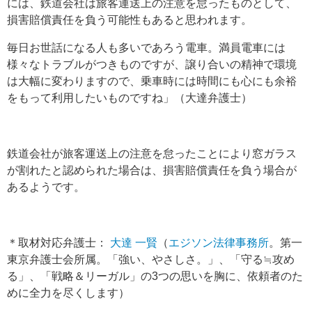
には、鉄道会社は旅客運送上の注意を怠ったものとして、
損害賠償責任を負う可能性もあると思われます。
毎日お世話になる人も多いであろう電車。満員電車には
様々なトラブルがつきものですが、譲り合いの精神で環境
は大幅に変わりますので、乗車時には時間にも心にも余裕
をもって利用したいものですね」（大達弁護士）
鉄道会社が旅客運送上の注意を怠ったことにより窓ガラス
が割れたと認められた場合は、損害賠償責任を負う場合が
あるようです。
＊取材対応弁護士：
大達 一賢
（
エジソン法律事務所
。第一
東京弁護士会所属。「強い、やさしさ。」、「守る≒攻め
る」、「戦略＆リーガル」の3つの思いを胸に、依頼者のた
めに全力を尽くします）