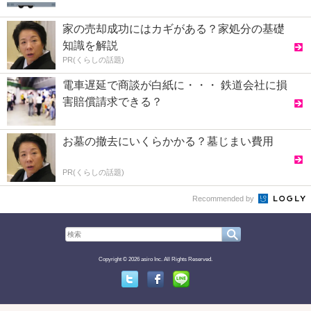
家の売却成功にはカギがある？家処分の基礎
知識を解説
PR(くらしの話題)
電車遅延で商談が白紙に・・・ 鉄道会社に損
害賠償請求できる？
お墓の撤去にいくらかかる？墓じまい費用
PR(くらしの話題)
Recommended by
Copyright © 2026 asiro Inc. All Rights Reserved.
Twitter
Facebook
Line