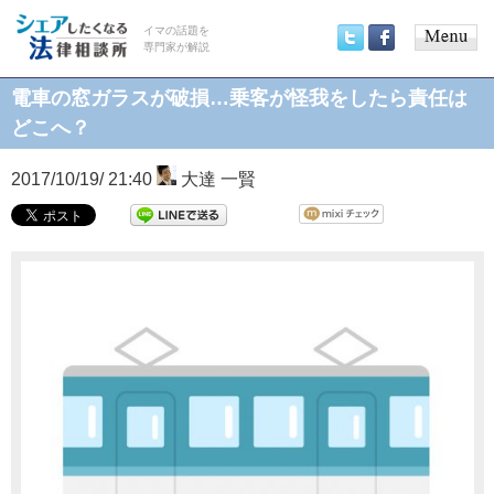
イマの話題を
専門家が解説
Main
Twitter
Facebook
menu
電車の窓ガラスが破損…乗客が怪我をしたら責任は
どこへ？
2017/10/19/ 21:40
大達 一賢