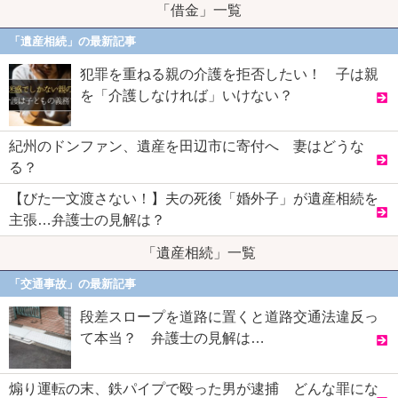
「借金」一覧
「遺産相続」の最新記事
犯罪を重ねる親の介護を拒否したい！ 子は親
を「介護しなければ」いけない？
紀州のドンファン、遺産を田辺市に寄付へ 妻はどうな
る？
【びた一文渡さない！】夫の死後「婚外子」が遺産相続を
主張…弁護士の見解は？
「遺産相続」一覧
「交通事故」の最新記事
段差スロープを道路に置くと道路交通法違反っ
て本当？ 弁護士の見解は…
煽り運転の末、鉄パイプで殴った男が逮捕 どんな罪にな