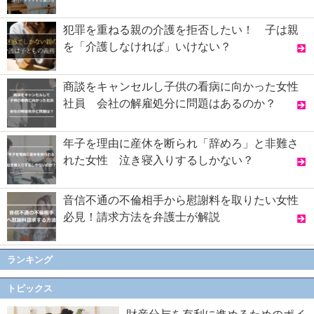
犯罪を重ねる親の介護を拒否したい！ 子は親
を「介護しなければ」いけない？
商談をキャンセルし子供の看病に向かった女性
社員 会社の解雇処分に問題はあるのか？
年子を理由に産休を断られ「辞めろ」と非難さ
れた女性 泣き寝入りするしかない？
音信不通の不倫相手から慰謝料を取りたい女性
必見！請求方法を弁護士が解説
ランキング
トピックス