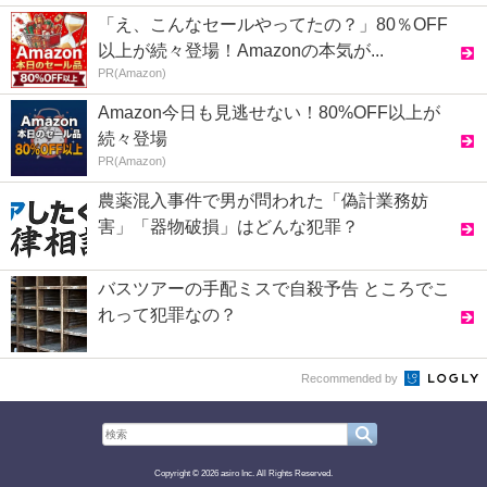
「え、こんなセールやってたの？」80％OFF
以上が続々登場！Amazonの本気が...
PR(Amazon)
Amazon今日も見逃せない！80%OFF以上が
続々登場
PR(Amazon)
農薬混入事件で男が問われた「偽計業務妨
害」「器物破損」はどんな犯罪？
バスツアーの手配ミスで自殺予告 ところでこ
れって犯罪なの？
Recommended by
Copyright © 2026 asiro Inc. All Rights Reserved.