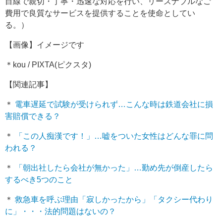
目線で親切・丁寧・迅速な対応を行い、リーズナブルなご
費用で良質なサービスを提供することを使命としてい
る。）
【画像】イメージです
＊kou / PIXTA(ピクスタ)
【関連記事】
＊
電車遅延で試験が受けられず…こんな時は鉄道会社に損
害賠償できる？
＊
「この人痴漢です！」…嘘をついた女性はどんな罪に問
われる？
＊
「朝出社したら会社が無かった」…勤め先が倒産したら
するべき5つのこと
＊
救急車を呼ぶ理由「寂しかったから」「タクシー代わり
に」・・・法的問題はないの？