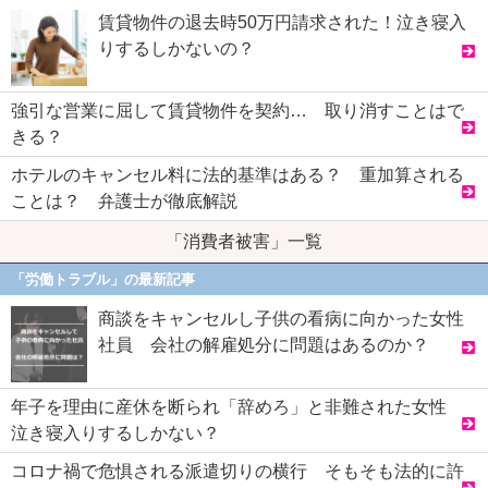
賃貸物件の退去時50万円請求された！泣き寝入
りするしかないの？
強引な営業に屈して賃貸物件を契約… 取り消すことはで
きる？
ホテルのキャンセル料に法的基準はある？ 重加算される
ことは？ 弁護士が徹底解説
「消費者被害」一覧
「労働トラブル」の最新記事
商談をキャンセルし子供の看病に向かった女性
社員 会社の解雇処分に問題はあるのか？
年子を理由に産休を断られ「辞めろ」と非難された女性
泣き寝入りするしかない？
コロナ禍で危惧される派遣切りの横行 そもそも法的に許