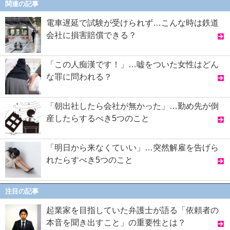
関連の記事
電車遅延で試験が受けられず…こんな時は鉄道
会社に損害賠償できる？
「この人痴漢です！」…嘘をついた女性はどん
な罪に問われる？
「朝出社したら会社が無かった」…勤め先が倒
産したらするべき5つのこと
「明日から来なくていい」…突然解雇を告げら
れたらすべき5つのこと
注目の記事
起業家を目指していた弁護士が語る「依頼者の
本音を聞き出すこと」の重要性とは？