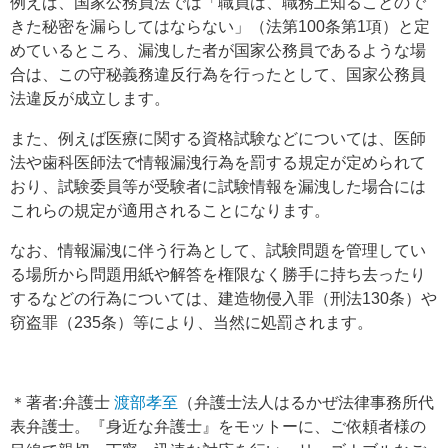
例えば、国家公務員法では「職員は、職務上知ることので
きた秘密を漏らしてはならない」（法第100条第1項）と定
めているところ、漏洩した者が国家公務員であるような場
合は、この守秘義務違反行為を行ったとして、国家公務員
法違反が成立します。
また、例えば医療に関する資格試験などについては、医師
法や歯科医師法で情報漏洩行為を罰する規定が定められて
おり、試験委員等が受験者に試験情報を漏洩した場合には
これらの規定が適用されることになります。
なお、情報漏洩に伴う行為として、試験問題を管理してい
る場所から問題用紙や解答を権限なく勝手に持ち去ったり
するなどの行為については、建造物侵入罪（刑法130条）や
窃盗罪（235条）等により、当然に処罰されます。
＊著者:弁護士
渡部孝至
（弁護士法人はるかぜ法律事務所代
表弁護士。『身近な弁護士』をモットーに、ご依頼者様の