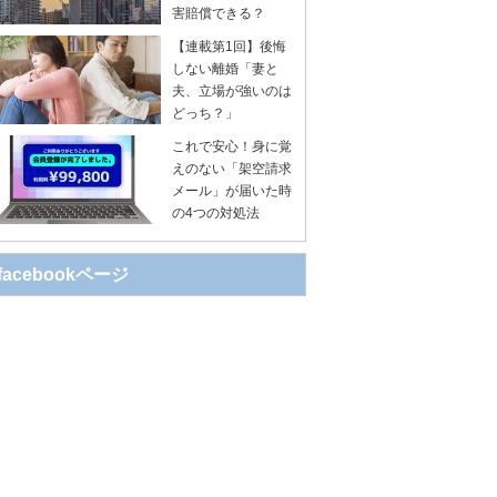
害賠償できる？
【連載第1回】後悔
しない離婚「妻と
夫、立場が強いのは
どっち？」
これで安心！身に覚
えのない「架空請求
メール」が届いた時
の4つの対処法
facebookページ