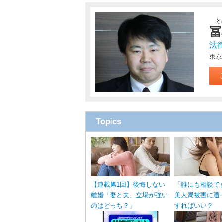
と
冨
法
東京
Topics
【連載第1回】後悔しない
「誰にも相談で
離婚「妻と夫、立場が強い
美人局被害に遭
のはどっち？」
すればいい？