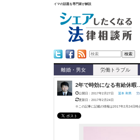
イマの話題を専門家が解説
Twitter
Facebook
Feed
離婚・男女
労働トラブル
2年で時効になる有給休暇
公開日：2017年2月27日
冨本 和男
労
更新日：2017年2月24日
※この記事に記載の情報は2017年2月24日