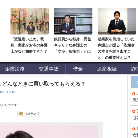
「派遣雇い止め」裁
銀行員から転身…異色
起業家を目指していた
判…実家がお寺の弁護
キャリアな弁護士の
弁護士が語る「依頼者
士がなぜ和解できた？
「交渉・折衝力」とは
の本音を聞き出すこ
と」の重要性とは？
企業法務
交通事故
借金
遺産相続
詐
…どんなときに買い取ってもらえる？
働トラブル
保
時点のものです
は
女