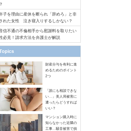
？
年子を理由に産休を断られ「辞めろ」と非
された女性 泣き寝入りするしかない？
音信不通の不倫相手から慰謝料を取りたい
性必見！請求方法を弁護士が解説
Topics
財産分与を有利に進
めるためのポイント
2つ
「誰にも相談できな
い…」美人局被害に
遭ったらどうすれば
いい？
マンション購入時に
知らなかった近隣の
工事…騒音被害で損