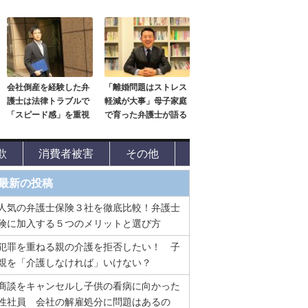
会社倒産を経験した弁
「離婚問題はストレス
護士は法律トラブルで
軽減が大事」母子家庭
「スピード感」を重視
で育った弁護士が語る
欺
消費者被害
その他
最新の投稿
人気の弁護士保険３社を徹底比較！弁護士
険に加入する５つのメリットと選び方
犯罪を重ねる親の介護を拒否したい！ 子
親を「介護しなければ」いけない？
商談をキャンセルし子供の看病に向かった
性社員 会社の解雇処分に問題はあるの