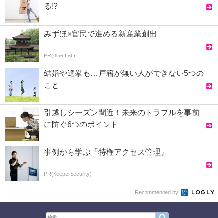
る!?
みずほ×官民で進める新産業創出
PR(Blue Lab)
結婚や選挙も…戸籍が無い人ができない5つの
こと
引越しシーズン間近！未来のトラブルを事前
に防ぐ6つのポイント
事例から学ぶ『特権アクセス管理』
PR(KeeperSecurity)
Recommended by