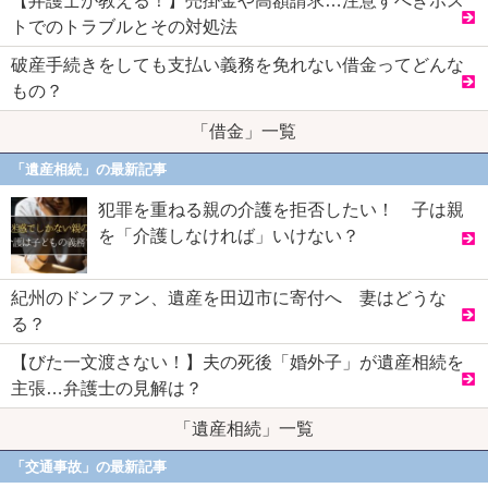
【弁護士が教える！】売掛金や高額請求…注意すべきホス
トでのトラブルとその対処法
破産手続きをしても支払い義務を免れない借金ってどんな
もの？
「借金」一覧
「遺産相続」の最新記事
犯罪を重ねる親の介護を拒否したい！ 子は親
を「介護しなければ」いけない？
紀州のドンファン、遺産を田辺市に寄付へ 妻はどうな
る？
【びた一文渡さない！】夫の死後「婚外子」が遺産相続を
主張…弁護士の見解は？
「遺産相続」一覧
「交通事故」の最新記事