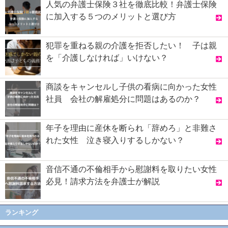
人気の弁護士保険３社を徹底比較！弁護士保険
に加入する５つのメリットと選び方
犯罪を重ねる親の介護を拒否したい！ 子は親
を「介護しなければ」いけない？
商談をキャンセルし子供の看病に向かった女性
社員 会社の解雇処分に問題はあるのか？
年子を理由に産休を断られ「辞めろ」と非難さ
れた女性 泣き寝入りするしかない？
音信不通の不倫相手から慰謝料を取りたい女性
必見！請求方法を弁護士が解説
ランキング