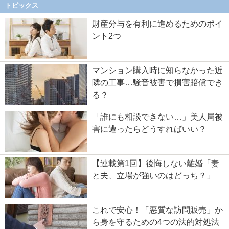
トピックス
財産分与を有利に進めるためのポイ
ント2つ
マンション購入時に知らなかった近
隣の工事…騒音被害で損害賠償でき
る？
「誰にも相談できない…」美人局被
害に遭ったらどうすればいい？
【連載第1回】後悔しない離婚「妻
と夫、立場が強いのはどっち？」
これで安心！「悪質な訪問販売」か
ら身を守るための4つの法的対処法