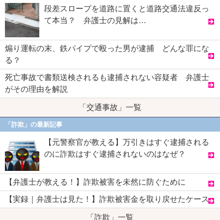
段差スロープを道路に置くと道路交通法違反っ
て本当？ 弁護士の見解は…
煽り運転の末、鉄パイプで殴った男が逮捕 どんな罪にな
る？
死亡事故で書類送検されるも逮捕されない容疑者 弁護士
がその理由を解説
「交通事故」一覧
「詐欺」の最新記事
【元警察官が教える】万引きはすぐ逮捕される
のに詐欺はすぐ逮捕されないのはなぜ？
【弁護士が教える！】詐欺被害を未然に防ぐために
【実録｜弁護士は見た！】詐欺被害金を取り戻せたケース
「詐欺」一覧