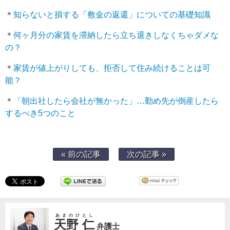
＊
知らないと損する「敷金の返還」についての基礎知識
＊
何ヶ月分の家賃を滞納したら立ち退きしなくちゃダメな
の？
＊
家賃が値上がりしても、拒否して住み続けることは可
能？
＊
「朝出社したら会社が無かった」…勤め先が倒産したら
するべき5つのこと
« 前の記事
次の記事 »
あまのひとし
天野 仁
弁護士