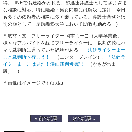
得。LINEでも連絡がとれる、超迅速弁護士としてさまざま
な相談に対応。特に離婚・男女問題には解決に定評。今日
も多くの依頼者の相談に多く乗っている。弁護士業務とは
別の顔として、慶應義塾大学において助教も勤める。)
＊取材・文：フリーライター 岡本まーこ（大学卒業後、
様々なアルバイトを経てフリーライターに。裁判傍聴にハ
マり裁判所に通っていた経験がある。
「法廷ライターまー
こと裁判所へ行こう！」
（エンターブレイン）、
「法廷ラ
イターまーこは見た！漫画裁判傍聴記」
（かもがわ出
版）。）
＊画像はイメージです(pixta)
« 前の記事
次の記事 »