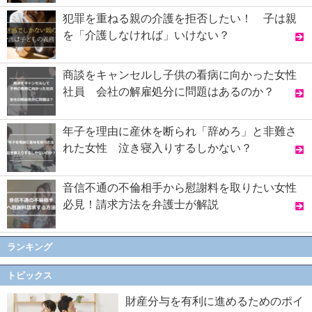
犯罪を重ねる親の介護を拒否したい！ 子は親
を「介護しなければ」いけない？
商談をキャンセルし子供の看病に向かった女性
社員 会社の解雇処分に問題はあるのか？
年子を理由に産休を断られ「辞めろ」と非難さ
れた女性 泣き寝入りするしかない？
音信不通の不倫相手から慰謝料を取りたい女性
必見！請求方法を弁護士が解説
ランキング
トピックス
財産分与を有利に進めるためのポイ