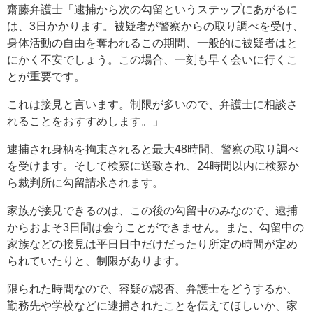
齋藤弁護士「逮捕から次の勾留というステップにあがるに
は、3日かかります。被疑者が警察からの取り調べを受け、
身体活動の自由を奪われるこの期間、一般的に被疑者はと
にかく不安でしょう。この場合、一刻も早く会いに行くこ
とが重要です。
これは接見と言います。制限が多いので、弁護士に相談さ
れることをおすすめします。」
逮捕され身柄を拘束されると最大48時間、警察の取り調べ
を受けます。そして検察に送致され、24時間以内に検察か
ら裁判所に勾留請求されます。
家族が接見できるのは、この後の勾留中のみなので、逮捕
からおよそ3日間は会うことができません。また、勾留中の
家族などの接見は平日日中だけだったり所定の時間が定め
られていたりと、制限があります。
限られた時間なので、容疑の認否、弁護士をどうするか、
勤務先や学校などに逮捕されたことを伝えてほしいか、家