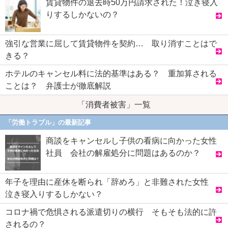
賃貸物件の退去時50万円請求された！泣き寝入
りするしかないの？
強引な営業に屈して賃貸物件を契約… 取り消すことはで
きる？
ホテルのキャンセル料に法的基準はある？ 重加算される
ことは？ 弁護士が徹底解説
「消費者被害」一覧
「労働トラブル」の最新記事
商談をキャンセルし子供の看病に向かった女性
社員 会社の解雇処分に問題はあるのか？
年子を理由に産休を断られ「辞めろ」と非難された女性
泣き寝入りするしかない？
コロナ禍で危惧される派遣切りの横行 そもそも法的に許
されるの？