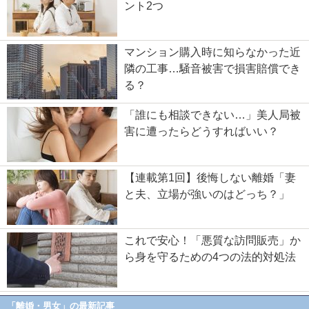
ント2つ
マンション購入時に知らなかった近
隣の工事…騒音被害で損害賠償でき
る？
「誰にも相談できない…」美人局被
害に遭ったらどうすればいい？
【連載第1回】後悔しない離婚「妻
と夫、立場が強いのはどっち？」
これで安心！「悪質な訪問販売」か
ら身を守るための4つの法的対処法
「離婚・男女」の最新記事