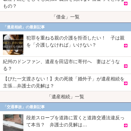
もの？
「借金」一覧
「遺産相続」の最新記事
犯罪を重ねる親の介護を拒否したい！ 子は親
を「介護しなければ」いけない？
紀州のドンファン、遺産を田辺市に寄付へ 妻はどうな
る？
【びた一文渡さない！】夫の死後「婚外子」が遺産相続を
主張…弁護士の見解は？
「遺産相続」一覧
「交通事故」の最新記事
段差スロープを道路に置くと道路交通法違反っ
て本当？ 弁護士の見解は…