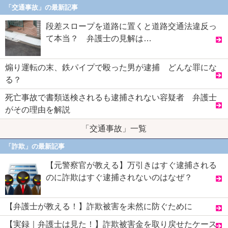
「交通事故」の最新記事
段差スロープを道路に置くと道路交通法違反っ
て本当？ 弁護士の見解は…
煽り運転の末、鉄パイプで殴った男が逮捕 どんな罪にな
る？
死亡事故で書類送検されるも逮捕されない容疑者 弁護士
がその理由を解説
「交通事故」一覧
「詐欺」の最新記事
【元警察官が教える】万引きはすぐ逮捕される
のに詐欺はすぐ逮捕されないのはなぜ？
【弁護士が教える！】詐欺被害を未然に防ぐために
【実録｜弁護士は見た！】詐欺被害金を取り戻せたケース