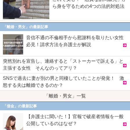
ら身を守るための4つの法的対処法
「離婚・男女」の最新記事
音信不通の不倫相手から慰謝料を取りたい女性
必見！請求方法を弁護士が解説
突然別れを宣告し、連絡すると「ストーカーで訴える」と
主張する女性 そんなのってアリ？
SNSで過去に妻が別の男と同棲していたことが発覚！ 激
怒する夫は離婚できるのか？
「離婚・男女」一覧
「借金」の最新記事
【弁護士に聞いた！】官報で破産者情報を一般
公開しているのはなぜ？