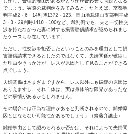
しかし、合理的理由があるかどうかが合わせて問題となる
でしょう。実際の裁判例をみてみると、たとえば、京都地
判平成2・6・14判時1372・123、岡山地裁津山支部判平成
3・3・29判時1410・100など、裁判例でも、夫と一切性交
渉を持たなかった妻に対する損害賠償請求が認められまし
たケースも存在しています。
ただし、性交渉を拒否したということのみを理由として損
害賠償請求できるとしたのではなくて、夫婦関係が破綻し
た理由やきっかけが、レスが原因として見ることができる
点でしょう。
夫婦関係はさまざまですから、レス以外にも破綻の原因は
ありえますし、それ自体は、実は身体的な限界があったな
どの事情があるかもしれません。
その場合には正当な理由があると判断されるので、離婚原
因とはならない可能性があるでしょう」（齋藤弁護士）
離婚事由として認められるか否かは、それによって夫婦関