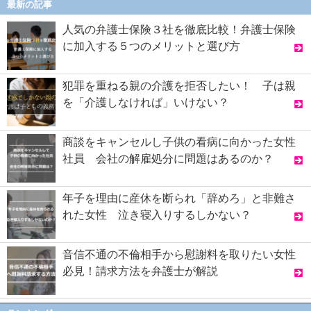
最新の記事
人気の弁護士保険３社を徹底比較！弁護士保険
に加入する５つのメリットと選び方
犯罪を重ねる親の介護を拒否したい！ 子は親
を「介護しなければ」いけない？
商談をキャンセルし子供の看病に向かった女性
社員 会社の解雇処分に問題はあるのか？
年子を理由に産休を断られ「辞めろ」と非難さ
れた女性 泣き寝入りするしかない？
音信不通の不倫相手から慰謝料を取りたい女性
必見！請求方法を弁護士が解説