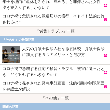
年子を理由に産休を断られ「辞めろ」と非難された女性
泣き寝入りするしかない？
コロナ禍で危惧される派遣切りの横行 そもそも法的に許
されるの？
「労働トラブル」一覧
「その他」の最新記事
人気の弁護士保険３社を徹底比較！弁護士保険
に加入する５つのメリットと選び方
コロナ禍で急増する住宅の騒音トラブル 被害に遭ったと
き、どう対処するべきなのか？
コロナ禍で発令された緊急事態宣言 法的根拠や制限範囲
を弁護士が解説
「その他」一覧
関連の記事