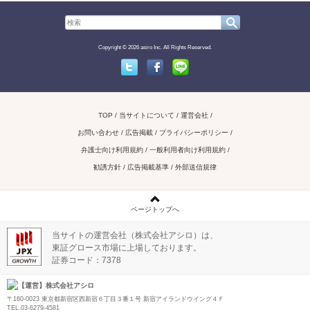
Copyright © 2026 asiro Inc. All Rights Reserved.
Twitter
Facebook
Line
TOP
当サイトについて
運営会社
お問い合わせ / 広告掲載
プライバシーポリシー
弁護士向け利用規約
一般利用者向け利用規約
勧誘方針
広告掲載基準
外部送信規律
ページトップへ
当サイトの運営会社（株式会社アシロ）は、
東証グロース市場に上場しております。
証券コード：7378
【運営】株式会社アシロ
〒160-0023 東京都新宿区西新宿６丁目３番１号 新宿アイランドウイング４Ｆ
TEL.03-6279-4581