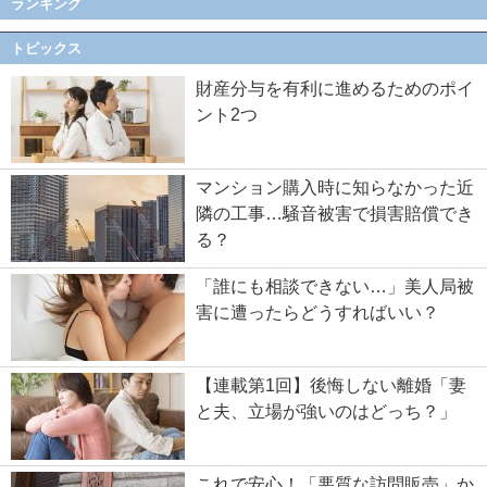
ランキング
トピックス
財産分与を有利に進めるためのポイ
ント2つ
マンション購入時に知らなかった近
隣の工事…騒音被害で損害賠償でき
る？
「誰にも相談できない…」美人局被
害に遭ったらどうすればいい？
【連載第1回】後悔しない離婚「妻
と夫、立場が強いのはどっち？」
これで安心！「悪質な訪問販売」か