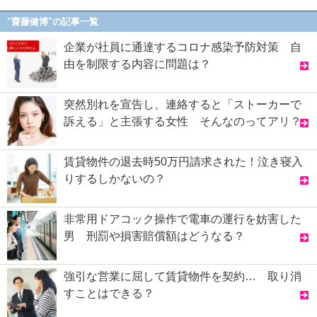
"齋藤健博"の記事一覧
企業が社員に通達するコロナ感染予防対策 自
由を制限する内容に問題は？
突然別れを宣告し、連絡すると「ストーカーで
訴える」と主張する女性 そんなのってアリ？
賃貸物件の退去時50万円請求された！泣き寝入
りするしかないの？
非常用ドアコック操作で電車の運行を妨害した
男 刑罰や損害賠償額はどうなる？
強引な営業に屈して賃貸物件を契約… 取り消
すことはできる？