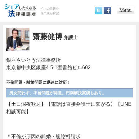
イマの話題を
専門家が解説
Main
Twitter
Facebook
menu
齋藤健博
弁護士
銀座さいとう法律事務所
東京都中央区銀座4-5-1聖書館ビル602
不倫問題・離婚問題に迅速に対応！
男女問わず、不倫問題が得意。円満解決実績もあり。
【土日深夜歓迎】【電話は直接弁護士に繋がる】【LINE
相談可能】
＊不倫が原因の離婚・慰謝料請求