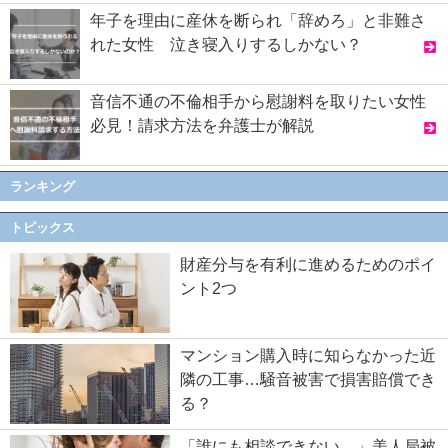
年子を理由に産休を断られ「辞めろ」と非難さ
れた女性 泣き寝入りするしかない？
音信不通の不倫相手から慰謝料を取りたい女性
必見！請求方法を弁護士が解説
ランキング
トピックス
財産分与を有利に進めるためのポイ
ント2つ
マンション購入時に知らなかった近
隣の工事…騒音被害で損害賠償でき
る？
「誰にも相談できない…」美人局被