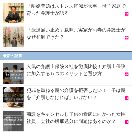
「離婚問題はストレス軽減が大事」母子家庭で
育った弁護士が語る
「派遣雇い止め」裁判…実家がお寺の弁護士が
なぜ和解できた？
最新の記事
人気の弁護士保険３社を徹底比較！弁護士保険
に加入する５つのメリットと選び方
犯罪を重ねる親の介護を拒否したい！ 子は親
を「介護しなければ」いけない？
商談をキャンセルし子供の看病に向かった女性
社員 会社の解雇処分に問題はあるのか？