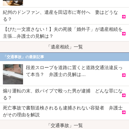
紀州のドンファン、遺産を田辺市に寄付へ 妻はどうな
る？
【びた一文渡さない！】夫の死後「婚外子」が遺産相続を
主張…弁護士の見解は？
「遺産相続」一覧
「交通事故」の最新記事
段差スロープを道路に置くと道路交通法違反っ
て本当？ 弁護士の見解は…
煽り運転の末、鉄パイプで殴った男が逮捕 どんな罪にな
る？
死亡事故で書類送検されるも逮捕されない容疑者 弁護士
がその理由を解説
「交通事故」一覧