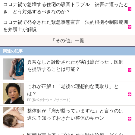
コロナ禍で急増する住宅の騒音トラブル 被害に遭ったと
き、どう対処するべきなのか？
コロナ禍で発令された緊急事態宣言 法的根拠や制限範囲
を弁護士が解説
「その他」一覧
関連の記事
異常なしと診断されたが実は癌だった…医師
を提訴することは可能？
これが正解！「老後の理想的な間取り」と
は？
PR(株式会社ウェブサポート)
整体師が「肩が凝っていますね」と言うのは
違法？知っておきたい整体のキホン