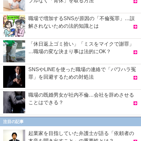
ブルなく「育休」を取る方法
職場で増加するSNSが原因の「不倫冤罪」…誤
解されないための法的知識とは
「休日返上ゴミ拾い」「ミスをマイクで謝罪」
…職場の変な決まり事は法的にOK？
SNSやLINEを使った職場の連絡で「パワハラ冤
罪」を回避するための対処法
職場の既婚男女が社内不倫…会社を辞めさせる
ことはできる？
注目の記事
起業家を目指していた弁護士が語る「依頼者の
本音を聞き出すこと」の重要性とは？