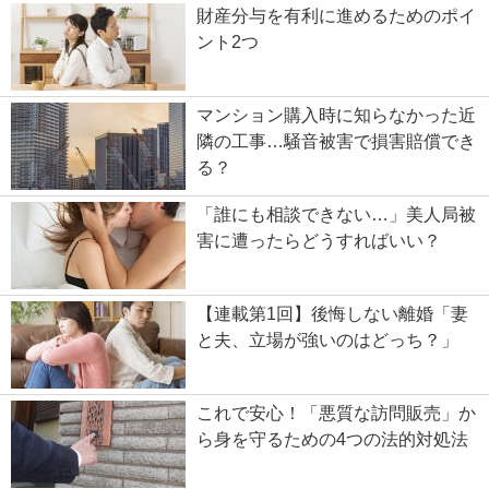
財産分与を有利に進めるためのポイ
ント2つ
マンション購入時に知らなかった近
隣の工事…騒音被害で損害賠償でき
る？
「誰にも相談できない…」美人局被
害に遭ったらどうすればいい？
【連載第1回】後悔しない離婚「妻
と夫、立場が強いのはどっち？」
これで安心！「悪質な訪問販売」か
ら身を守るための4つの法的対処法