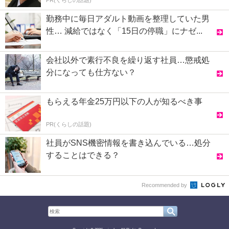
PR(くらしの話題)
勤務中に毎日アダルト動画を整理していた男
性… 減給ではなく「15日の停職」にナゼ...
会社以外で素行不良を繰り返す社員…懲戒処
分になっても仕方ない？
もらえる年金25万円以下の人が知るべき事
PR(くらしの話題)
社員がSNS機密情報を書き込んでいる…処分
することはできる？
Recommended by