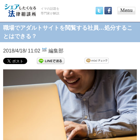
イマの話題を
専門家が解説
Main
Twitter
Facebook
menu
職場でアダルトサイトを閲覧する社員…処分するこ
とはできる？
2018/4/18/ 11:02
編集部