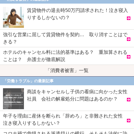
賃貸物件の退去時50万円請求された！泣き寝入
りするしかないの？
強引な営業に屈して賃貸物件を契約… 取り消すことはで
きる？
ホテルのキャンセル料に法的基準はある？ 重加算される
ことは？ 弁護士が徹底解説
「消費者被害」一覧
「労働トラブル」の最新記事
商談をキャンセルし子供の看病に向かった女性
社員 会社の解雇処分に問題はあるのか？
年子を理由に産休を断られ「辞めろ」と非難された女性
泣き寝入りするしかない？
コロナ禍で危惧される派遣切りの横行 そもそも法的に許