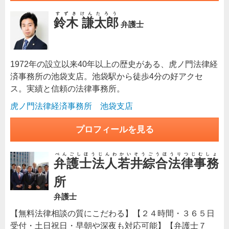
すずきけんたろう
鈴木 謙太郎
弁護士
1972年の設立以来40年以上の歴史がある、虎ノ門法律経
済事務所の池袋支店。池袋駅から徒歩4分の好アクセ
ス。実績と信頼の法律事務所。
虎ノ門法律経済事務所 池袋支店
プロフィールを見る
べんごしほうじんわかいそうごうほうりつじむしょ
弁護士法人若井綜合法律事務
所
弁護士
【無料法律相談の質にこだわる】【２４時間・３６５日
受付・土日祝日・早朝や深夜も対応可能】【弁護士７