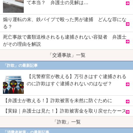
て本当？ 弁護士の見解は…
煽り運転の末、鉄パイプで殴った男が逮捕 どんな罪にな
る？
死亡事故で書類送検されるも逮捕されない容疑者 弁護士
がその理由を解説
「交通事故」一覧
「詐欺」の最新記事
【元警察官が教える】万引きはすぐ逮捕される
のに詐欺はすぐ逮捕されないのはなぜ？
【弁護士が教える！】詐欺被害を未然に防ぐために
【実録｜弁護士は見た！】詐欺被害金を取り戻せたケース
「詐欺」一覧
「消費者被害」の最新記事