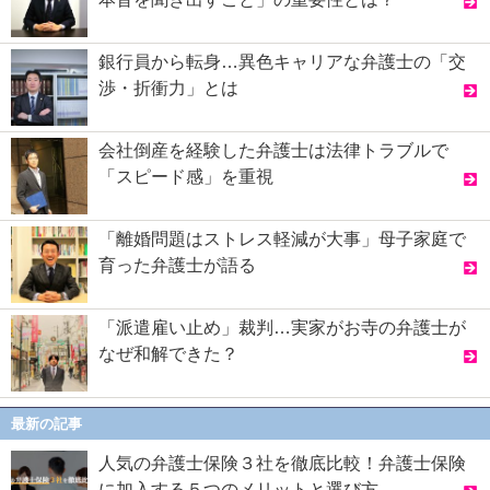
銀行員から転身…異色キャリアな弁護士の「交
渉・折衝力」とは
会社倒産を経験した弁護士は法律トラブルで
「スピード感」を重視
「離婚問題はストレス軽減が大事」母子家庭で
育った弁護士が語る
「派遣雇い止め」裁判…実家がお寺の弁護士が
なぜ和解できた？
最新の記事
人気の弁護士保険３社を徹底比較！弁護士保険
に加入する５つのメリットと選び方