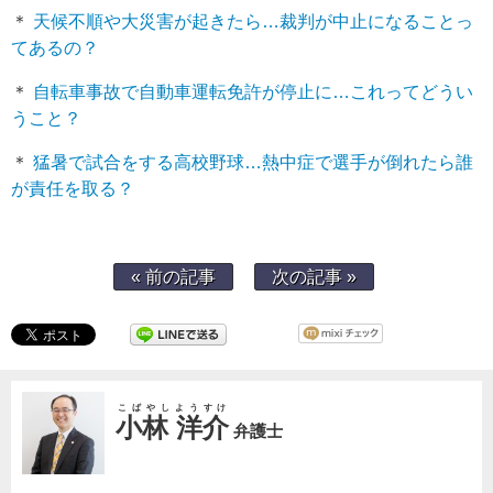
＊
天候不順や大災害が起きたら…裁判が中止になることっ
てあるの？
＊
自転車事故で自動車運転免許が停止に…これってどうい
うこと？
＊
猛暑で試合をする高校野球…熱中症で選手が倒れたら誰
が責任を取る？
« 前の記事
次の記事 »
こばやしようすけ
小林 洋介
弁護士