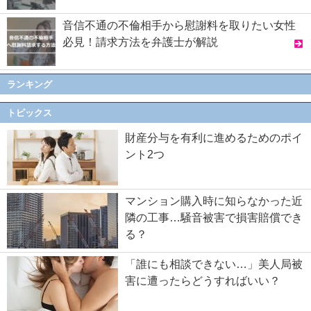
音信不通の不倫相手から慰謝料を取りたい女性
必見！請求方法を弁護士が解説
ランキング
トピックス
財産分与を有利に進めるためのポイ
ント2つ
マンション購入時に知らなかった近
隣の工事…騒音被害で損害賠償でき
る？
「誰にも相談できない…」美人局被
害に遭ったらどうすればいい？