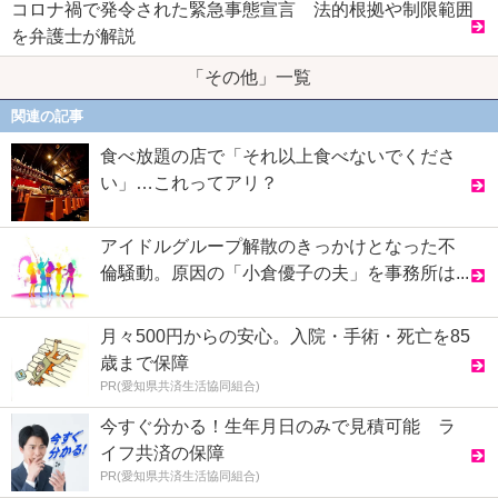
コロナ禍で発令された緊急事態宣言 法的根拠や制限範囲
を弁護士が解説
「その他」一覧
関連の記事
食べ放題の店で「それ以上食べないでくださ
い」…これってアリ？
アイドルグループ解散のきっかけとなった不
倫騒動。原因の「小倉優子の夫」を事務所は...
月々500円からの安心。入院・手術・死亡を85
歳まで保障
PR(愛知県共済生活協同組合)
今すぐ分かる！生年月日のみで見積可能 ラ
イフ共済の保障
PR(愛知県共済生活協同組合)