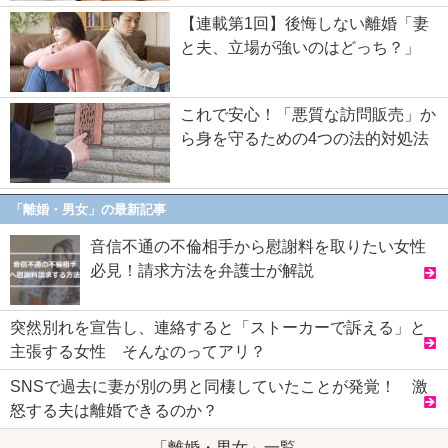
【連載第1回】後悔しない離婚「妻
と夫、立場が強いのはどっち？」
これで安心！「悪質な訪問販売」か
ら身を守るための4つの法的対処法
「離婚・男女」の最新記事
音信不通の不倫相手から慰謝料を取りたい女性
必見！請求方法を弁護士が解説
突然別れを宣告し、連絡すると「ストーカーで訴える」と
主張する女性 そんなのってアリ？
SNSで過去に妻が別の男と同棲していたことが発覚！ 激
怒する夫は離婚できるのか？
「離婚・男女」一覧