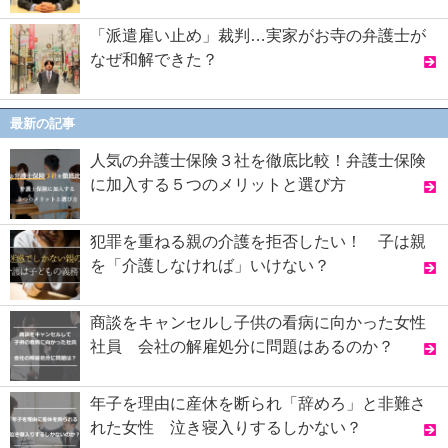
「派遣雇い止め」裁判…実家がお寺の弁護士が
なぜ和解できた？
最新の記事
人気の弁護士保険３社を徹底比較！弁護士保険
に加入する５つのメリットと選び方
犯罪を重ねる親の介護を拒否したい！ 子は親
を「介護しなければ」いけない？
商談をキャンセルし子供の看病に向かった女性
社員 会社の解雇処分に問題はあるのか？
年子を理由に産休を断られ「辞めろ」と非難さ
れた女性 泣き寝入りするしかない？