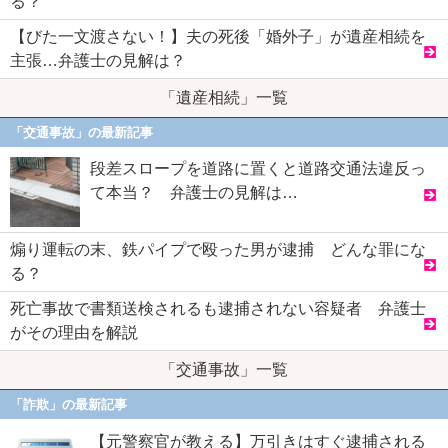
る？
【びた一文渡さない！】夫の死後「婚外子」が遺産相続を
主張…弁護士の見解は？
「遺産相続」一覧
「交通事故」の最新記事
段差スロープを道路に置くと道路交通法違反っ
て本当？ 弁護士の見解は…
煽り運転の末、鉄パイプで殴った男が逮捕 どんな罪にな
る？
死亡事故で書類送検されるも逮捕されない容疑者 弁護士
がその理由を解説
「交通事故」一覧
「詐欺」の最新記事
【元警察官が教える】万引きはすぐ逮捕される