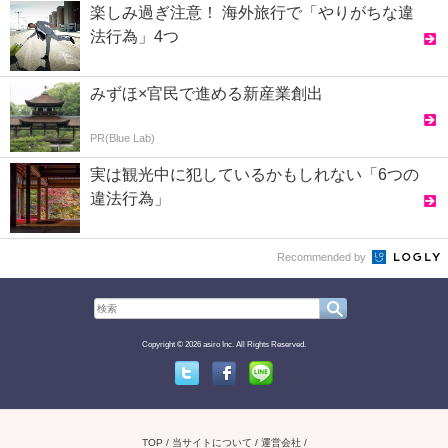
楽しみ過ぎ注意！ 海外旅行で「やりがちな違
法行為」4つ
みずほ×官民で進める新産業創出
PR(Blue Lab)
実は観光中に犯しているかもしれない「6つの
違法行為」
Recommended by
Copyright © 2026 asiro Inc. All Rights Reserved.
Twitter
Facebook
Line
TOP
当サイトについて
運営会社