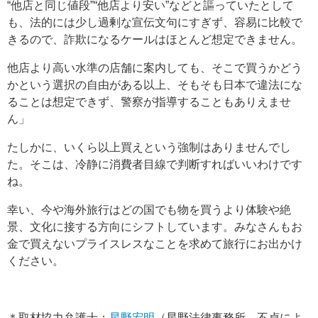
“他店と同じ値段”“他店より安い”などと謳っていたとして
も、法的には少し過剰な宣伝文句にすぎず、容易に比較で
きるので、詐欺になるケールはほとんど想定できません。
他店より高い水準の店舗に案内しても、そこで買うかどう
かという選択の自由がある以上、そもそも日本で違法にな
ることは想定できず、警察が指導することもありえませ
ん」
たしかに、いくら以上買えという強制はありませんでし
た。そこは、冷静に消費者目線で判断すればいいわけです
ね。
幸い、今や海外旅行はどの国でも物を買うより体験や絶
景、文化に接する方向にシフトしています。みなさんもお
金で買えないプライスレスなことを求めて旅行にお出かけ
ください。
＊取材協力弁護士：
星野宏明
（星野法律事務所。不貞によ