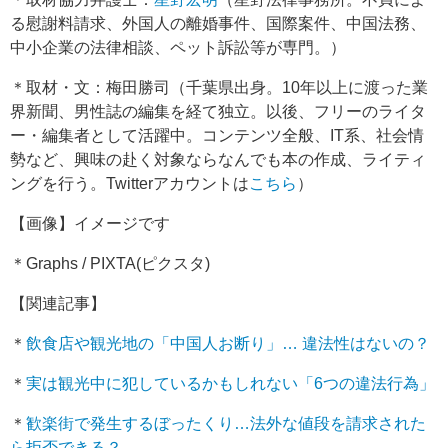
る慰謝料請求、外国人の離婚事件、国際案件、中国法務、
中小企業の法律相談、ペット訴訟等が専門。）
＊取材・文：梅田勝司（千葉県出身。10年以上に渡った業
界新聞、男性誌の編集を経て独立。以後、フリーのライタ
ー・編集者として活躍中。コンテンツ全般、IT系、社会情
勢など、興味の赴く対象ならなんでも本の作成、ライティ
ングを行う。Twitterアカウントは
こちら
）
【画像】イメージです
＊Graphs / PIXTA(ピクスタ)
【関連記事】
＊
飲食店や観光地の「中国人お断り」… 違法性はないの？
＊
実は観光中に犯しているかもしれない「6つの違法行為」
＊
歓楽街で発生するぼったくり…法外な値段を請求された
ら拒否できる？