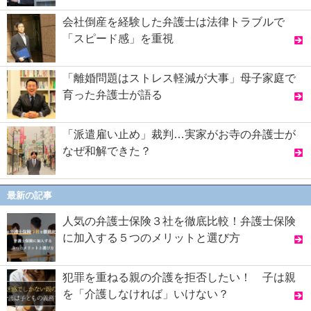
会社倒産を経験した弁護士は法律トラブルで
「スピード感」を重視
「離婚問題はストレス軽減が大事」母子家庭で
育った弁護士が語る
「派遣雇い止め」裁判…実家がお寺の弁護士が
なぜ和解できた？
最新の記事
人気の弁護士保険３社を徹底比較！弁護士保険
に加入する５つのメリットと選び方
犯罪を重ねる親の介護を拒否したい！ 子は親
を「介護しなければ」いけない？