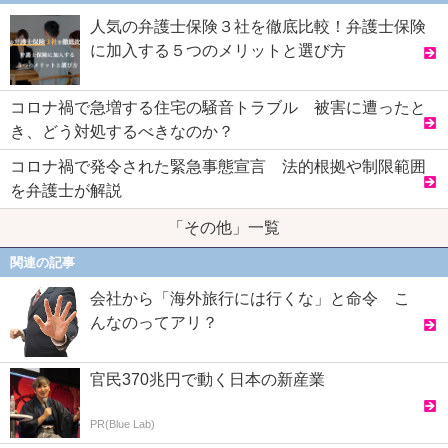
人気の弁護士保険３社を徹底比較！弁護士保険
に加入する５つのメリットと選び方
コロナ禍で急増する住宅の騒音トラブル 被害に遭ったと
き、どう対処するべきなのか？
コロナ禍で発令された緊急事態宣言 法的根拠や制限範囲
を弁護士が解説
「その他」一覧
関連の記事
会社から「海外旅行には行くな」と命令 こ
んなのってアリ？
官民370兆円で動く日本の新産業
PR(Blue Lab)