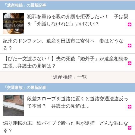
「遺産相続」の最新記事
犯罪を重ねる親の介護を拒否したい！ 子は親
を「介護しなければ」いけない？
紀州のドンファン、遺産を田辺市に寄付へ 妻はどうな
る？
【びた一文渡さない！】夫の死後「婚外子」が遺産相続を
主張…弁護士の見解は？
「遺産相続」一覧
「交通事故」の最新記事
段差スロープを道路に置くと道路交通法違反っ
て本当？ 弁護士の見解は…
煽り運転の末、鉄パイプで殴った男が逮捕 どんな罪にな
る？