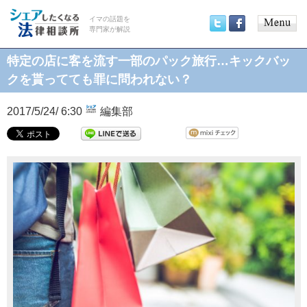
イマの話題を
専門家が解説
Main
Twitter
Facebook
menu
特定の店に客を流す一部のパック旅行…キックバッ
クを貰ってても罪に問われない？
2017/5/24/ 6:30
編集部