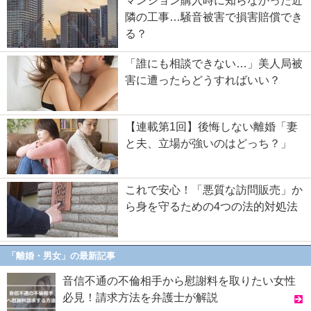
マンション購入時に知らなかった近
隣の工事…騒音被害で損害賠償でき
る？
「誰にも相談できない…」美人局被
害に遭ったらどうすればいい？
【連載第1回】後悔しない離婚「妻
と夫、立場が強いのはどっち？」
これで安心！「悪質な訪問販売」か
ら身を守るための4つの法的対処法
「離婚・男女」の最新記事
音信不通の不倫相手から慰謝料を取りたい女性
必見！請求方法を弁護士が解説