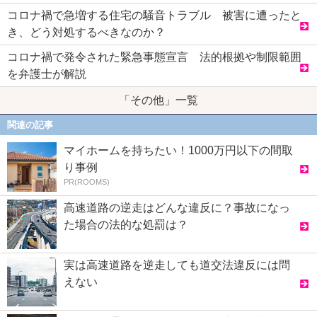
コロナ禍で急増する住宅の騒音トラブル 被害に遭ったと
き、どう対処するべきなのか？
コロナ禍で発令された緊急事態宣言 法的根拠や制限範囲
を弁護士が解説
「その他」一覧
関連の記事
マイホームを持ちたい！1000万円以下の間取
り事例
PR(ROOMS)
高速道路の逆走はどんな違反に？事故になっ
た場合の法的な処罰は？
実は高速道路を逆走しても道交法違反には問
えない