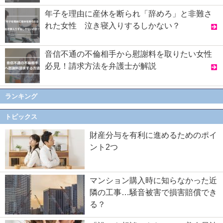
年子を理由に産休を断られ「辞めろ」と非難さ
れた女性 泣き寝入りするしかない？
音信不通の不倫相手から慰謝料を取りたい女性
必見！請求方法を弁護士が解説
ランキング
トピックス
財産分与を有利に進めるためのポイ
ント2つ
マンション購入時に知らなかった近
隣の工事…騒音被害で損害賠償でき
る？