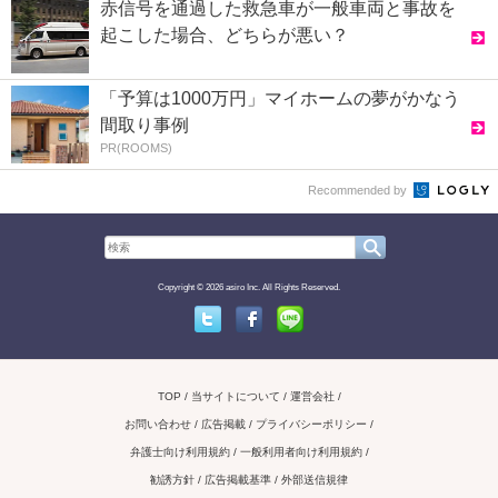
赤信号を通過した救急車が一般車両と事故を
起こした場合、どちらが悪い？
「予算は1000万円」マイホームの夢がかなう
間取り事例
PR(ROOMS)
Recommended by
Copyright © 2026 asiro Inc. All Rights Reserved.
Twitter
Facebook
Line
TOP
当サイトについて
運営会社
お問い合わせ / 広告掲載
プライバシーポリシー
弁護士向け利用規約
一般利用者向け利用規約
勧誘方針
広告掲載基準
外部送信規律