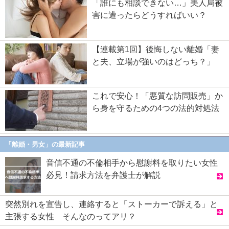
「誰にも相談できない…」美人局被
害に遭ったらどうすればいい？
【連載第1回】後悔しない離婚「妻
と夫、立場が強いのはどっち？」
これで安心！「悪質な訪問販売」か
ら身を守るための4つの法的対処法
「離婚・男女」の最新記事
音信不通の不倫相手から慰謝料を取りたい女性
必見！請求方法を弁護士が解説
突然別れを宣告し、連絡すると「ストーカーで訴える」と
主張する女性 そんなのってアリ？