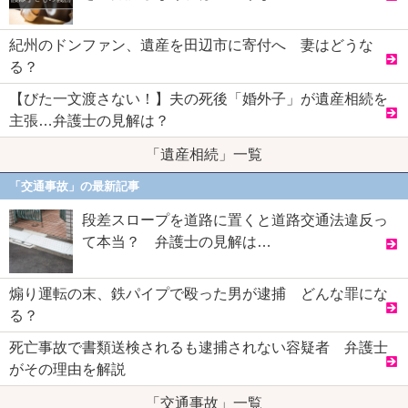
紀州のドンファン、遺産を田辺市に寄付へ 妻はどうな
る？
【びた一文渡さない！】夫の死後「婚外子」が遺産相続を
主張…弁護士の見解は？
「遺産相続」一覧
「交通事故」の最新記事
段差スロープを道路に置くと道路交通法違反っ
て本当？ 弁護士の見解は…
煽り運転の末、鉄パイプで殴った男が逮捕 どんな罪にな
る？
死亡事故で書類送検されるも逮捕されない容疑者 弁護士
がその理由を解説
「交通事故」一覧