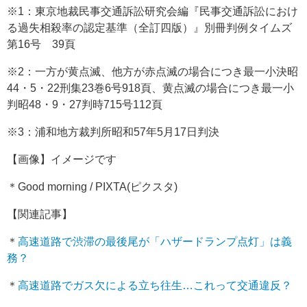
※1：東京地裁民事交通訴訟研究会編『民事交通訴訟におけ
る過失相殺率の認定基準（全訂四版）』別冊判例タイムズ
第16号 39頁
※2：一方が黄点滅、他方が赤点滅の場合につき最一小決昭
44・5・22刑集23巻6号918頁、黄点滅の場合につき最一小
判昭48・9・27判時715号112頁
※3：浦和地方裁判所昭和57年5月17日判決
【画像】イメージです
＊Good morning / PIXTA(ピクスタ)
【関連記事】
＊
高速道路で渋滞の最後尾が「ハザードランプ点灯」は義
務？
＊
高速道路でガス欠による立ち往生…これって交通違反？