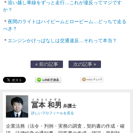
＊
追い越し車線をずっと走行…これが違反ってマジです
か？
＊
夜間のライトはハイビームとロービーム…どっちで走る
べき？
＊
エンジンかけっぱなしは交通違反…それって本当？
« 前の記事
次の記事 »
とみもとかずお
冨本 和男
弁護士
詳しいプロフィールを見る
企業法務（法令・判例・実務の調査，契約書の作成・確