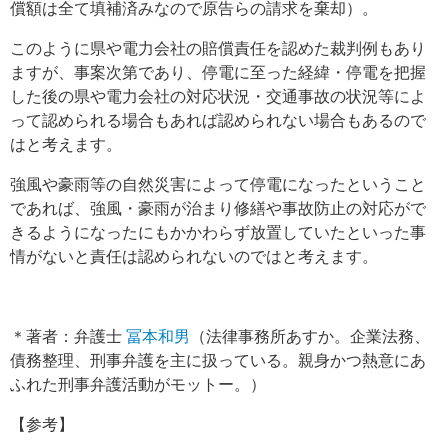
償額は全て填補済みなので原告らの請求を棄却）。
このように県や電力会社の賠償責任を認めた裁判例もあり
ますが、事案次第であり、停電に至った経緯・停電を把握
した後の県や電力会社の対応状況・交通事故の状況等によ
って認められる場合もあれば認められない場合もあるので
はと考えます。
強風や豪雨等の自然災害によって停電になったということ
であれば、強風・豪雨が治まり修繕や事故防止の対応がで
きるようになったにもかかわらず放置していたといった事
情がないと責任は認められないのではと考えます。
＊著者：弁護士
冨本和男
（法律事務所あすか。企業法務、
債務整理、刑事弁護を主に扱っている。親身かつ熱意にあ
ふれた刑事弁護活動がモットー。）
【参考】