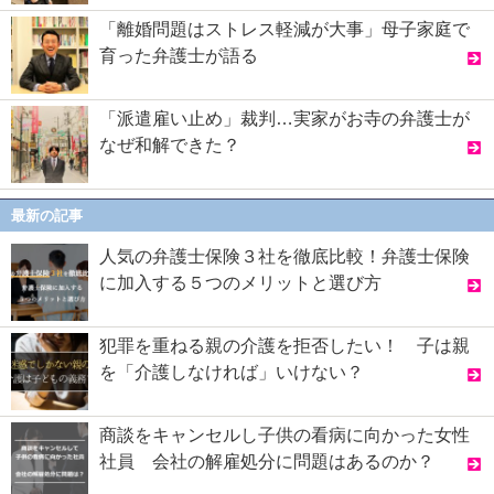
「離婚問題はストレス軽減が大事」母子家庭で
育った弁護士が語る
「派遣雇い止め」裁判…実家がお寺の弁護士が
なぜ和解できた？
最新の記事
人気の弁護士保険３社を徹底比較！弁護士保険
に加入する５つのメリットと選び方
犯罪を重ねる親の介護を拒否したい！ 子は親
を「介護しなければ」いけない？
商談をキャンセルし子供の看病に向かった女性
社員 会社の解雇処分に問題はあるのか？