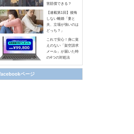
害賠償できる？
【連載第1回】後悔
しない離婚「妻と
夫、立場が強いのは
どっち？」
これで安心！身に覚
えのない「架空請求
メール」が届いた時
の4つの対処法
facebookページ