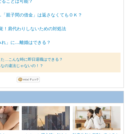
なることは可能？
…「親子間の借金」は返さなくてもＯＫ？
発覚！肩代わりしないための対処法
みれ」に…離婚はできる？
てた…こんな時に即日退職はできる？
んなの違法じゃないの！？