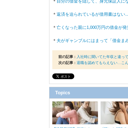
＊
自分の借金を隠して、身元保証人に
＊
返済を迫られているが借用書はない
＊
亡くなった親に1,000万円の借金が
＊
夫がギャンブルにはまって「借金ま
前の記事 :
入社時に聞いてた年収と違っ
次の記事 :
退職を認めてもらえない…こ
Topics