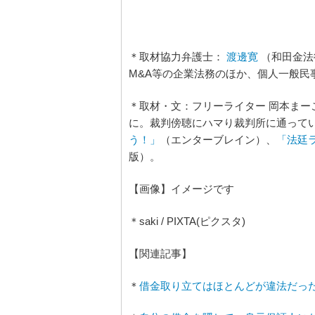
＊取材協力弁護士：
渡邊寛
（和田金法
M&A等の企業法務のほか、個人一般民
＊取材・文：フリーライター 岡本ま
に。裁判傍聴にハマり裁判所に通って
う！」
（エンターブレイン）、
「法廷
版）。
【画像】イメージです
＊saki / PIXTA(ピクスタ)
【関連記事】
＊
借金取り立てはほとんどが違法だっ