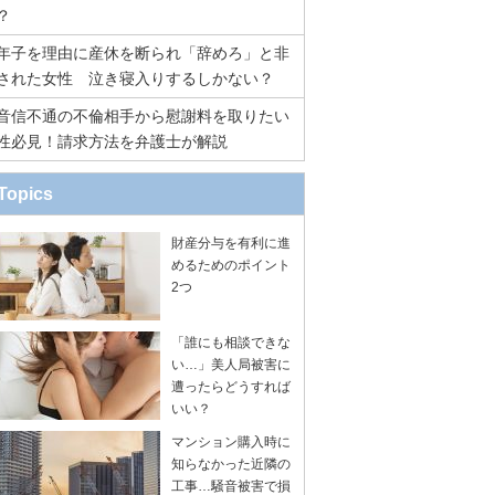
？
年子を理由に産休を断られ「辞めろ」と非
された女性 泣き寝入りするしかない？
音信不通の不倫相手から慰謝料を取りたい
性必見！請求方法を弁護士が解説
Topics
財産分与を有利に進
めるためのポイント
2つ
「誰にも相談できな
い…」美人局被害に
遭ったらどうすれば
いい？
マンション購入時に
知らなかった近隣の
工事…騒音被害で損