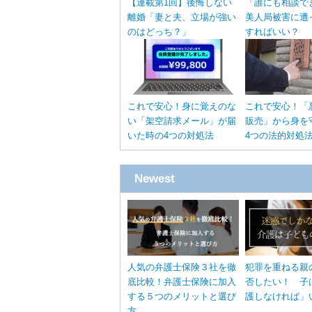
【連載第1回】後悔しない
「誰にも相談で
離婚「妻と夫、立場が強い
美人局被害に遭
のはどっち？」
すればいい？
これで安心！身に覚えのな
これで安心！「
い「架空請求メール」が届
販売」から身を
いた時の4つの対処法
4つの法的対処
Newest
人気の弁護士保険３社を徹
犯罪を重ねる親
底比較！弁護士保険に加入
否したい！ 子
する５つのメリットと選び
護しなければ」
方