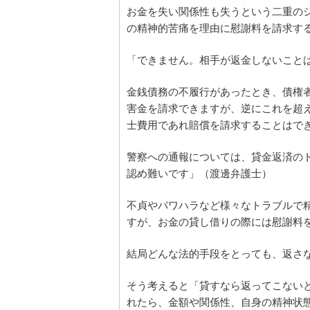
お金を失い関係性も失うという二重の
の精神的苦痛を理由に慰謝料を請求す
「できません。相手が返金しないこと
金銭債務の不履行があったとき、債権
害金を請求できますが、逆にこれを超
士費用であれ賠償を請求することはで
警察への通報については、貸金返済の
認め難いです」（渡邊弁護士）
不貞やパワハラなど様々なトラブルで
すが、お金の貸し借りの際には慰謝料
結局どんな法的手段をとっても、返さ
そう考えると「貸すなら返ってこない
れたら、金額や関係性、自身の精神状