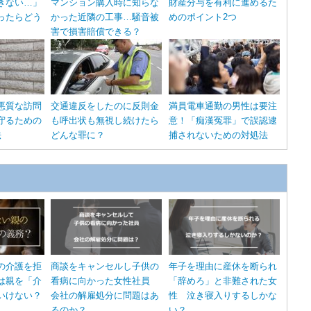
きない…」
マンション購入時に知らな
財産分与を有利に進めるた
ったらどう
かった近隣の工事…騒音被
めのポイント2つ
害で損害賠償できる？
悪質な訪問
交通違反をしたのに反則金
満員電車通勤の男性は要注
守るための
も呼出状も無視し続けたら
意！「痴漢冤罪」で誤認逮
法
どんな罪に？
捕されないための対処法
の介護を拒
商談をキャンセルし子供の
年子を理由に産休を断られ
は親を「介
看病に向かった女性社員
「辞めろ」と非難された女
いけない？
会社の解雇処分に問題はあ
性 泣き寝入りするしかな
るのか？
い？