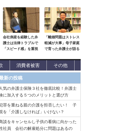
会社倒産を経験した弁
「離婚問題はストレス
護士は法律トラブルで
軽減が大事」母子家庭
「スピード感」を重視
で育った弁護士が語る
欺
消費者被害
その他
最新の投稿
人気の弁護士保険３社を徹底比較！弁護士
険に加入する５つのメリットと選び方
犯罪を重ねる親の介護を拒否したい！ 子
親を「介護しなければ」いけない？
商談をキャンセルし子供の看病に向かった
性社員 会社の解雇処分に問題はあるの