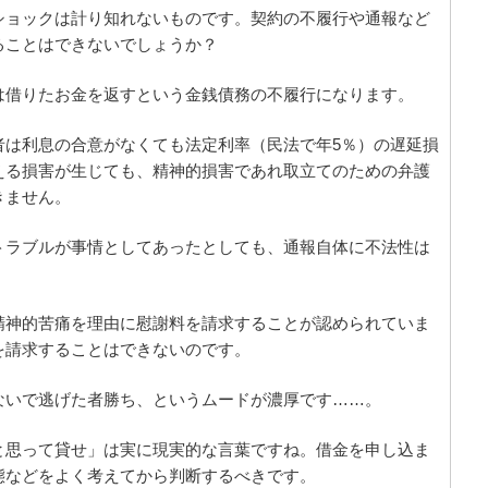
ショックは計り知れないものです。契約の不履行や通報など
ることはできないでしょうか？
は借りたお金を返すという金銭債務の不履行になります。
者は利息の合意がなくても法定利率（民法で年5％）の遅延損
える損害が生じても、精神的損害であれ取立てのための弁護
きません。
トラブルが事情としてあったとしても、通報自体に不法性は
精神的苦痛を理由に慰謝料を請求することが認められていま
を請求することはできないのです。
ないで逃げた者勝ち、というムードが濃厚です……。
と思って貸せ」は実に現実的な言葉ですね。借金を申し込ま
態などをよく考えてから判断するべきです。