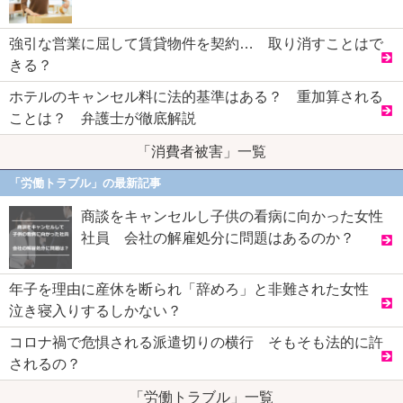
強引な営業に屈して賃貸物件を契約… 取り消すことはで
きる？
ホテルのキャンセル料に法的基準はある？ 重加算される
ことは？ 弁護士が徹底解説
「消費者被害」一覧
「労働トラブル」の最新記事
商談をキャンセルし子供の看病に向かった女性
社員 会社の解雇処分に問題はあるのか？
年子を理由に産休を断られ「辞めろ」と非難された女性
泣き寝入りするしかない？
コロナ禍で危惧される派遣切りの横行 そもそも法的に許
されるの？
「労働トラブル」一覧