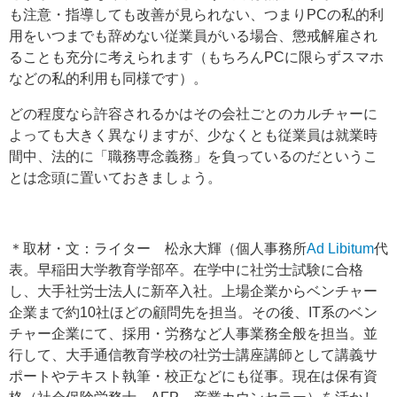
も注意・指導しても改善が見られない、つまりPCの私的利
用をいつまでも辞めない従業員がいる場合、懲戒解雇され
ることも充分に考えられます（もちろんPCに限らずスマホ
などの私的利用も同様です）。
どの程度なら許容されるかはその会社ごとのカルチャーに
よっても大きく異なりますが、少なくとも従業員は就業時
間中、法的に「職務専念義務」を負っているのだというこ
とは念頭に置いておきましょう。
＊取材・文：ライター 松永大輝（個人事務所
Ad Libitum
代
表。早稲田大学教育学部卒。在学中に社労士試験に合格
し、大手社労士法人に新卒入社。上場企業からベンチャー
企業まで約10社ほどの顧問先を担当。その後、IT系のベン
チャー企業にて、採用・労務など人事業務全般を担当。並
行して、大手通信教育学校の社労士講座講師として講義サ
ポートやテキスト執筆・校正などにも従事。現在は保有資