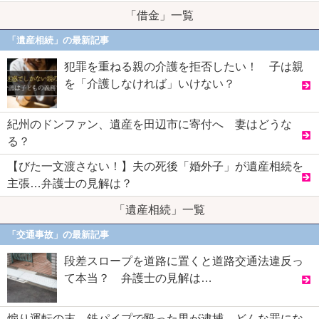
「借金」一覧
「遺産相続」の最新記事
犯罪を重ねる親の介護を拒否したい！ 子は親
を「介護しなければ」いけない？
紀州のドンファン、遺産を田辺市に寄付へ 妻はどうな
る？
【びた一文渡さない！】夫の死後「婚外子」が遺産相続を
主張…弁護士の見解は？
「遺産相続」一覧
「交通事故」の最新記事
段差スロープを道路に置くと道路交通法違反っ
て本当？ 弁護士の見解は…
煽り運転の末、鉄パイプで殴った男が逮捕 どんな罪にな