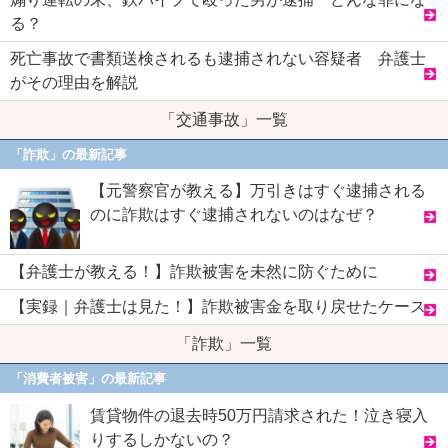
る？
死亡事故で書類送検されるも逮捕されない容疑者 弁護士
がその理由を解説
「交通事故」一覧
「詐欺」の最新記事
【元警察官が教える】万引きはすぐ逮捕される
のに詐欺はすぐ逮捕されないのはなぜ？
【弁護士が教える！】詐欺被害を未然に防ぐために
【実録｜弁護士は見た！】詐欺被害金を取り戻せたケース
「詐欺」一覧
「消費者被害」の最新記事
賃貸物件の退去時50万円請求された！泣き寝入
りするしかないの？