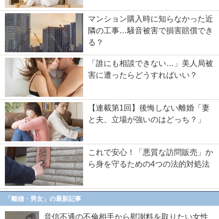
マンション購入時に知らなかった近
隣の工事…騒音被害で損害賠償でき
る？
「誰にも相談できない…」美人局被
害に遭ったらどうすればいい？
【連載第1回】後悔しない離婚「妻
と夫、立場が強いのはどっち？」
これで安心！「悪質な訪問販売」か
ら身を守るための4つの法的対処法
「離婚・男女」の最新記事
音信不通の不倫相手から慰謝料を取りたい女性