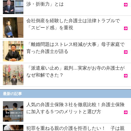
渉・折衝力」とは
会社倒産を経験した弁護士は法律トラブルで
「スピード感」を重視
「離婚問題はストレス軽減が大事」母子家庭で
育った弁護士が語る
「派遣雇い止め」裁判…実家がお寺の弁護士が
なぜ和解できた？
最新の記事
人気の弁護士保険３社を徹底比較！弁護士保険
に加入する５つのメリットと選び方
犯罪を重ねる親の介護を拒否したい！ 子は親