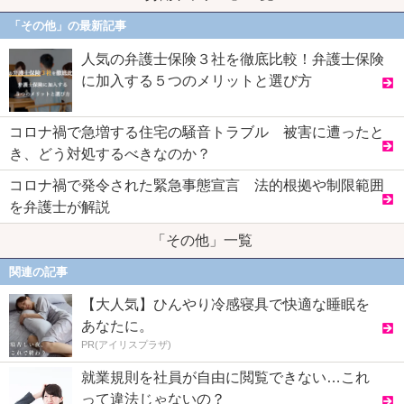
「その他」の最新記事
人気の弁護士保険３社を徹底比較！弁護士保険
に加入する５つのメリットと選び方
コロナ禍で急増する住宅の騒音トラブル 被害に遭ったと
き、どう対処するべきなのか？
コロナ禍で発令された緊急事態宣言 法的根拠や制限範囲
を弁護士が解説
「その他」一覧
関連の記事
【大人気】ひんやり冷感寝具で快適な睡眠を
あなたに。
PR(アイリスプラザ)
就業規則を社員が自由に閲覧できない…これ
って違法じゃないの？