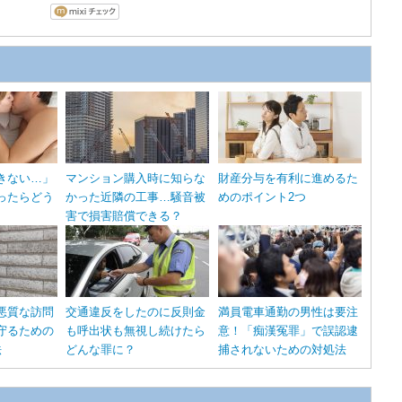
きない…」
マンション購入時に知らな
財産分与を有利に進めるた
ったらどう
かった近隣の工事…騒音被
めのポイント2つ
害で損害賠償できる？
悪質な訪問
交通違反をしたのに反則金
満員電車通勤の男性は要注
守るための
も呼出状も無視し続けたら
意！「痴漢冤罪」で誤認逮
法
どんな罪に？
捕されないための対処法