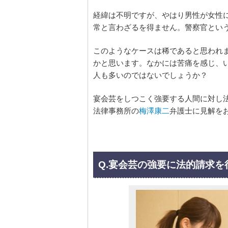
経緯は不明ですが、やはり男性が女性
常と言わざるを得ません。警察官とい
このようなケースは稀であると思われ
かと思います。なかには苦痛を感じ、
人も多いのではないでしょうか？
宴会芸をしつこく強要する人間に対し
法律事務所の
梅澤康二
弁護士に見解を
Q.宴会芸の強要に法的請求