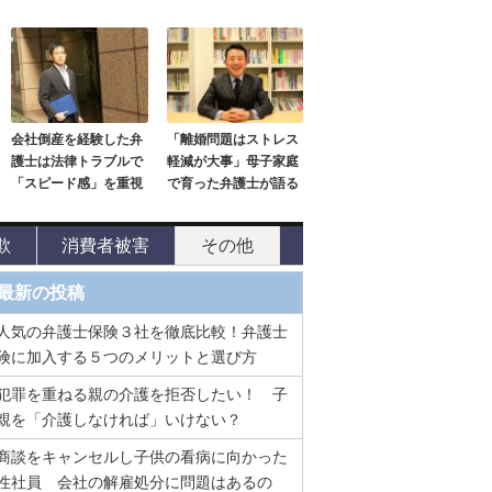
会社倒産を経験した弁
「離婚問題はストレス
護士は法律トラブルで
軽減が大事」母子家庭
「スピード感」を重視
で育った弁護士が語る
欺
消費者被害
その他
最新の投稿
人気の弁護士保険３社を徹底比較！弁護士
険に加入する５つのメリットと選び方
犯罪を重ねる親の介護を拒否したい！ 子
親を「介護しなければ」いけない？
商談をキャンセルし子供の看病に向かった
性社員 会社の解雇処分に問題はあるの