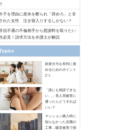
？
年子を理由に産休を断られ「辞めろ」と非
された女性 泣き寝入りするしかない？
音信不通の不倫相手から慰謝料を取りたい
性必見！請求方法を弁護士が解説
Topics
財産分与を有利に進
めるためのポイント
2つ
「誰にも相談できな
い…」美人局被害に
遭ったらどうすれば
いい？
マンション購入時に
知らなかった近隣の
工事…騒音被害で損