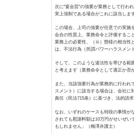
次に“宴会芸”の強要が業務として行わ
実上強制である場合がこれに該当しま
この場合、上司の強要が任意での実施
会合の性質上、業務命令と評価するこ
業務上の必要性、（ⅲ）態様の相当性
は、不法行為（所謂パワーハラスメン
そして、このような違法性を帯びる範
と考えます（業務命令として適正か否
また、当該強要行為が業務的に行われ
スメント）に該当する場合は、会社に
責任（民法715条）に基づき、法的請
なお、いずれのケースも特段の事情が
されても慰謝料額は10万円がせいぜい
もしれません」（梅澤弁護士）