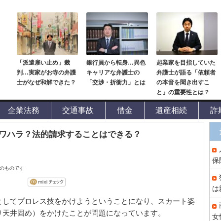
「派遣雇い止め」裁
銀行員から転身…異色
起業家を目指していた
判…実家がお寺の弁護
キャリアな弁護士の
弁護士が語る「依頼者
士がなぜ和解できた？
「交渉・折衝力」とは
の本音を聞き出すこ
と」の重要性とは？
企業法務
交通事故
借金
遺産相続
詐
ワハラ？法的請求することはできる？
保
点のものです
は
としてプロレス技をかけようということになり、スカート姿
り天井固め）をかけたことが問題になっています。
女