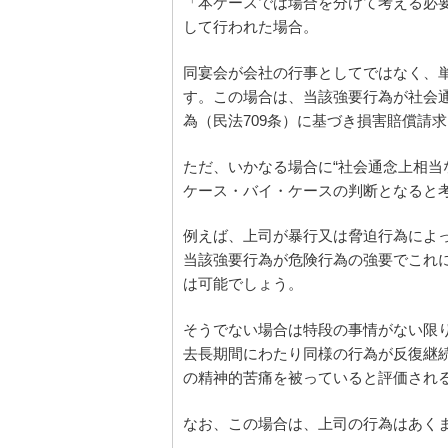
「本ケースでは場合を分けて考える必
して行われた場合。
同宴会が会社の行事としてではなく、
す。この場合は、当該強要行為が社会
為（民法709条）に基づき損害賠償請
ただ、いかなる場合に“社会通念上相当
ケース・バイ・ケースの判断となると
例えば、上司が暴行又は脅迫行為によ
当該強要行為が危険行為の強要でこれ
は可能でしょう。
そうでない場合は特段の事情がない限り
去長期間にわたり同様の行為が反復継
の精神的苦痛を被っていると評価され
なお、この場合は、上司の行為はあく