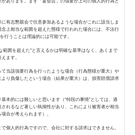
要があります。まず「宴会芸」の強要が上司の個人的行為と
単に有志懇親会で任意参加あるような場合がこれに該当しま
通念上相当な範囲を超えた態様で行われた場合には、不法行
求を行うことは理論的には可能です。
な範囲を超えた”と言えるかは明確な基準はなく、あくまで
考えます。
って当該強要行為を行ったような場合（行為態様が重大）や
により負傷したという場合（結果が重大）は、損害賠償請求
基本的には難しいと思います（“特段の事情”としては、過
続されるなど著しい執拗性があり、これにより被害者が相当
る場合が考えられます）。
まで個人的行為ですので、会社に対する請求はできません。