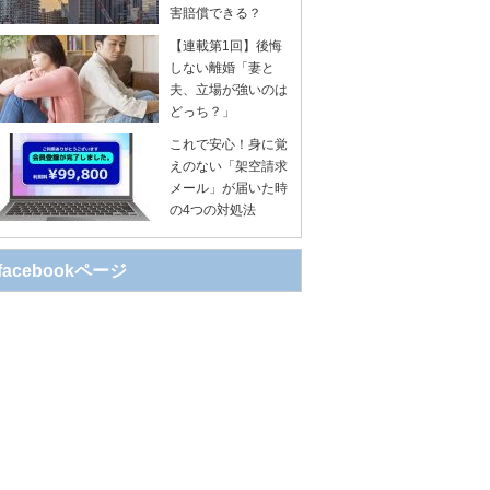
害賠償できる？
【連載第1回】後悔
しない離婚「妻と
夫、立場が強いのは
どっち？」
これで安心！身に覚
えのない「架空請求
メール」が届いた時
の4つの対処法
facebookページ