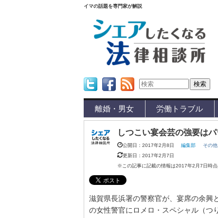
イマの話題を専門家が解説
Twitter
Facebook
Feed
離婚・男女
労働トラブル
しつこい宴会芸の強要はパ
公開日：2017年2月8日
編集部
その他
更新日：2017年2月7日
※この記事に記載の情報は2017年2月7日時
滋賀県長浜署の警察官が、宴席の余興
の女性警官にロメロ・スペシャル（つ