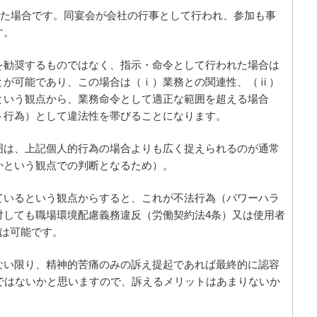
れた場合です。同宴会が会社の行事として行われ、参加も事
す。
を勧奨するものではなく、指示・命令として行われた場合は
とが可能であり、この場合は（ⅰ）業務との関連性、（ⅱ）
という観点から、業務命令として適正な範囲を超える場合
ト行為）として違法性を帯びることになります。
囲は、上記個人的行為の場合よりも広く捉えられるのが通常
かという観点での判断となるため）。
ているという観点からすると、これが不法行為（パワーハラ
対しても職場環境配慮義務違反（労働契約法4条）又は使用者
求は可能です。
ない限り、精神的苦痛のみの訴え提起であれば最終的に認容
ではないかと思いますので、訴えるメリットはあまりないか