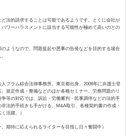
など法的請求することは可能であるようです。とくに会社が
、パワーハラスメントに該当する可能性が極めて高いのとの
額のようなので、問題提起や悪事の告発などを目的する場合
ん。
法人プラム綜合法律事務所。東京都出身。2008年に弁護士登
応、規定作成・整備などのほか各種セミナー、労務問題のリ
紛争等の対応では、訴訟・労働審判・民事調停などの法的手
の非法的手続きも手がける。M&A取引、各種契約書の作成・
広く活躍。）
ー。期待に応えられるライターを目指し日々奮闘中）