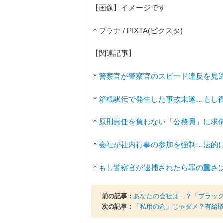
【画像】イメージです
＊プラナ / PIXTA(ピクスタ)
【関連記事】
＊
警察官が警察官のスピード違反を見
＊
箱根駅伝で発生した事故未遂…もし
＊
原則責任を負わない「公務員」に求
＊
会社が社内行事の参加を強制…法的
＊
もし警察官が逮捕されたら罪の重さ
前の記事 :
あなたの会社は…？「ブラック
次の記事 :
「私用の為」じゃダメ？有給