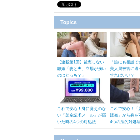
Topics
【連載第1回】後悔しない
「誰にも相談で
離婚「妻と夫、立場が強い
美人局被害に遭
のはどっち？」
すればいい？
これで安心！身に覚えのな
これで安心！「
い「架空請求メール」が届
販売」から身を
いた時の4つの対処法
4つの法的対処