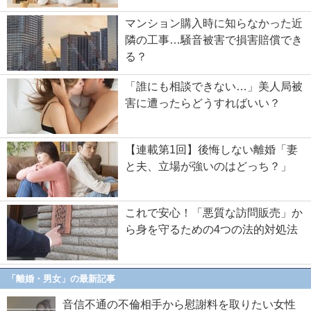
マンション購入時に知らなかった近
隣の工事…騒音被害で損害賠償でき
る？
「誰にも相談できない…」美人局被
害に遭ったらどうすればいい？
【連載第1回】後悔しない離婚「妻
と夫、立場が強いのはどっち？」
これで安心！「悪質な訪問販売」か
ら身を守るための4つの法的対処法
「離婚・男女」の最新記事
音信不通の不倫相手から慰謝料を取りたい女性