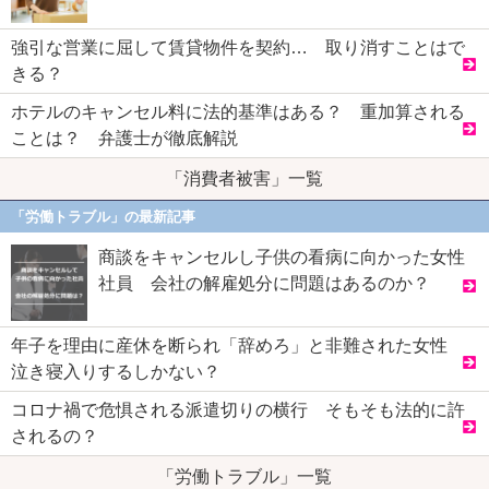
強引な営業に屈して賃貸物件を契約… 取り消すことはで
きる？
ホテルのキャンセル料に法的基準はある？ 重加算される
ことは？ 弁護士が徹底解説
「消費者被害」一覧
「労働トラブル」の最新記事
商談をキャンセルし子供の看病に向かった女性
社員 会社の解雇処分に問題はあるのか？
年子を理由に産休を断られ「辞めろ」と非難された女性
泣き寝入りするしかない？
コロナ禍で危惧される派遣切りの横行 そもそも法的に許
されるの？
「労働トラブル」一覧