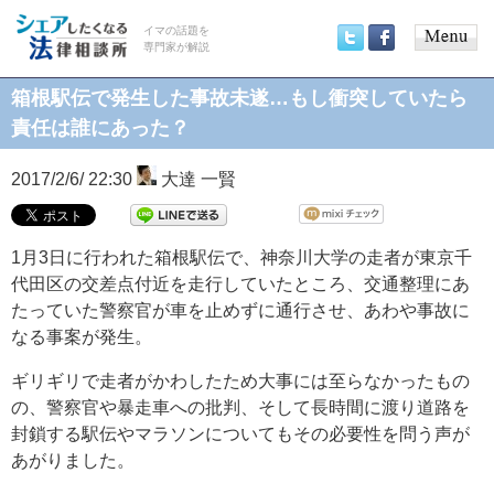
イマの話題を
専門家が解説
Main
Twitter
Facebook
menu
箱根駅伝で発生した事故未遂…もし衝突していたら
責任は誰にあった？
2017/2/6/ 22:30
大達 一賢
1月3日に行われた箱根駅伝で、神奈川大学の走者が東京千
代田区の交差点付近を走行していたところ、交通整理にあ
たっていた警察官が車を止めずに通行させ、あわや事故に
なる事案が発生。
ギリギリで走者がかわしたため大事には至らなかったもの
の、警察官や暴走車への批判、そして長時間に渡り道路を
封鎖する駅伝やマラソンについてもその必要性を問う声が
あがりました。