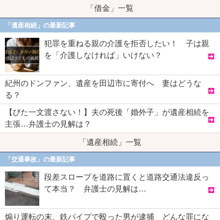
「借金」一覧
「遺産相続」の最新記事
犯罪を重ねる親の介護を拒否したい！ 子は親
を「介護しなければ」いけない？
紀州のドンファン、遺産を田辺市に寄付へ 妻はどうな
る？
【びた一文渡さない！】夫の死後「婚外子」が遺産相続を
主張…弁護士の見解は？
「遺産相続」一覧
「交通事故」の最新記事
段差スロープを道路に置くと道路交通法違反っ
て本当？ 弁護士の見解は…
煽り運転の末、鉄パイプで殴った男が逮捕 どんな罪にな