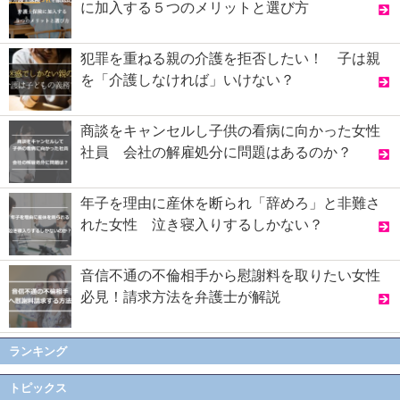
に加入する５つのメリットと選び方
犯罪を重ねる親の介護を拒否したい！ 子は親
を「介護しなければ」いけない？
商談をキャンセルし子供の看病に向かった女性
社員 会社の解雇処分に問題はあるのか？
年子を理由に産休を断られ「辞めろ」と非難さ
れた女性 泣き寝入りするしかない？
音信不通の不倫相手から慰謝料を取りたい女性
必見！請求方法を弁護士が解説
ランキング
トピックス