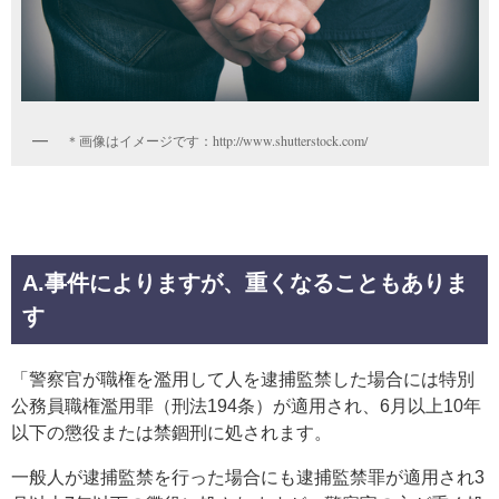
＊画像はイメージです：http://www.shutterstock.com/
A.事件によりますが、重くなることもありま
す
「警察官が職権を濫用して人を逮捕監禁した場合には特別
公務員職権濫用罪（刑法194条）が適用され、6月以上10年
以下の懲役または禁錮刑に処されます。
一般人が逮捕監禁を行った場合にも逮捕監禁罪が適用され3