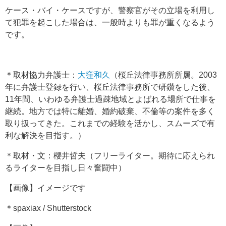
ケース・バイ・ケースですが、警察官がその立場を利用し
て犯罪を起こした場合は、一般時よりも罪が重くなるよう
です。
＊取材協力弁護士：
大窪和久
（桜丘法律事務所所属。2003
年に弁護士登録を行い、桜丘法律事務所で研鑽をした後、
11年間、いわゆる弁護士過疎地域とよばれる場所で仕事を
継続。地方では特に離婚、婚約破棄、不倫等の案件を多く
取り扱ってきた。これまでの経験を活かし、スムーズで有
利な解決を目指す。）
＊取材・文：櫻井哲夫（フリーライター。期待に応えられ
るライターを目指し日々奮闘中）
【画像】イメージです
＊spaxiax / Shutterstock