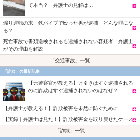
て本当？ 弁護士の見解は…
煽り運転の末、鉄パイプで殴った男が逮捕 どんな罪にな
る？
死亡事故で書類送検されるも逮捕されない容疑者 弁護士
がその理由を解説
「交通事故」一覧
「詐欺」の最新記事
【元警察官が教える】万引きはすぐ逮捕される
のに詐欺はすぐ逮捕されないのはなぜ？
【弁護士が教える！】詐欺被害を未然に防ぐために
【実録｜弁護士は見た！】詐欺被害金を取り戻せたケース
「詐欺」一覧