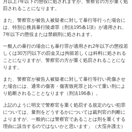
月以上7年以下の懲役に処されますが、警察官の方が重く処
罰されることになります。
また、警察官が被告人被疑者に対して暴行等行った場合に
は、特別公務員暴行陵虐罪（刑法195条1項）が適用され、
7年以下の懲役または禁錮刑に処されます。
一般人の暴行の場合にも暴行罪が適用され2年以下の懲役若
しくは30万円以下の罰金又は拘留若しくは科料に処される
ことになりますが、警察官の方が重く処罰されることにな
ります。
また、警察官が被告人被疑者に対して暴行等行い死傷させ
た場合には、通常の傷害・傷害致死罪と比べて重い刑によ
り処断されることとなります（刑法196条）。
上記のように明文で警察官を重く処罰する規定のない犯罪
については、量刑をどうするかについては裁判官の判断に
よりますが、一般的には警察官であることは刑を重くする
理由に該当するのではないかと思います」（大窪弁護士）