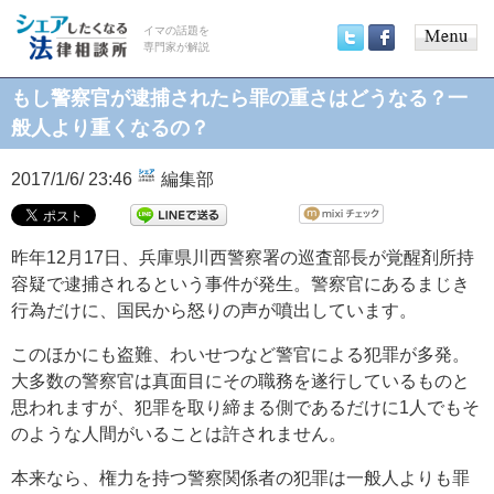
イマの話題を
専門家が解説
Main
Twitter
Facebook
menu
もし警察官が逮捕されたら罪の重さはどうなる？一
般人より重くなるの？
2017/1/6/ 23:46
編集部
昨年12月17日、兵庫県川西警察署の巡査部長が覚醒剤所持
容疑で逮捕されるという事件が発生。警察官にあるまじき
行為だけに、国民から怒りの声が噴出しています。
このほかにも盗難、わいせつなど警官による犯罪が多発。
大多数の警察官は真面目にその職務を遂行しているものと
思われますが、犯罪を取り締まる側であるだけに1人でもそ
のような人間がいることは許されません。
本来なら、権力を持つ警察関係者の犯罪は一般人よりも罪