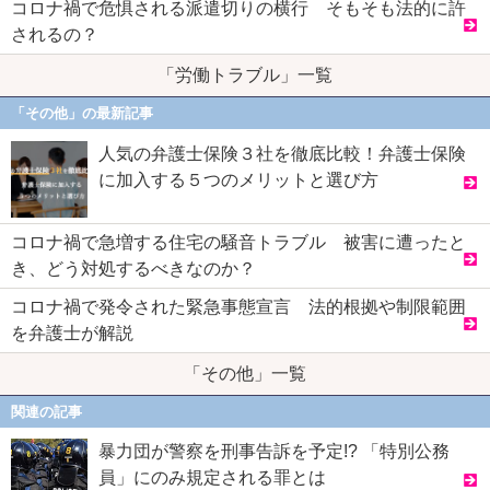
コロナ禍で危惧される派遣切りの横行 そもそも法的に許
されるの？
「労働トラブル」一覧
「その他」の最新記事
人気の弁護士保険３社を徹底比較！弁護士保険
に加入する５つのメリットと選び方
コロナ禍で急増する住宅の騒音トラブル 被害に遭ったと
き、どう対処するべきなのか？
コロナ禍で発令された緊急事態宣言 法的根拠や制限範囲
を弁護士が解説
「その他」一覧
関連の記事
暴力団が警察を刑事告訴を予定!? 「特別公務
員」にのみ規定される罪とは