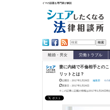
イマの話題を専門家が解説
Twitter
Facebook
Feed
離婚・男女
労働トラブル
妻に内緒で不倫相手とのこ
リットとは？
公開日：2017年1月28日
編集部
その
更新日：2017年1月26日
※この記事に記載の情報は2017年1月26日