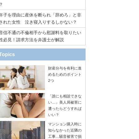
？
年子を理由に産休を断られ「辞めろ」と非
された女性 泣き寝入りするしかない？
音信不通の不倫相手から慰謝料を取りたい
性必見！請求方法を弁護士が解説
Topics
財産分与を有利に進
めるためのポイント
2つ
「誰にも相談できな
い…」美人局被害に
遭ったらどうすれば
いい？
マンション購入時に
知らなかった近隣の
工事…騒音被害で損