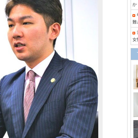
か
難
女