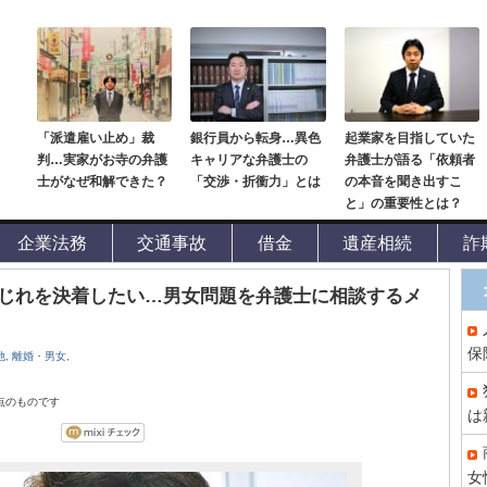
「派遣雇い止め」裁
銀行員から転身…異色
起業家を目指していた
判…実家がお寺の弁護
キャリアな弁護士の
弁護士が語る「依頼者
士がなぜ和解できた？
「交渉・折衝力」とは
の本音を聞き出すこ
と」の重要性とは？
企業法務
交通事故
借金
遺産相続
詐
じれを決着したい…男女問題を弁護士に相談するメ
保
他,
離婚・男女,
時点のものです
は
女