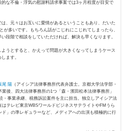
般的な不倫・浮気の慰謝料請求事案では3ヶ月程度が目安で
では、元々はお互いに愛情があるということもあり、だいた
ことが多いです。もちろん話がこじれにこじれてしまったら、
早い段階で相談をしていただければ、解決も早くなります。
しようとすると、かえって問題が大きくなってしまうケース
めします。
坂尾 陽
（アイシア法律事務所代表弁護士。京都大学法学部・
卒業後、四大法律事務所の1つ「森・濱田松本法律事務所」
相続・事業承継、税務訴訟案件を主に担当。独立しアイシア法
在はテレビ東京WBSワールドビジネスサテライトやFMうら
ンド」の準レギュラーなど、メディアへの出演も積極的に行