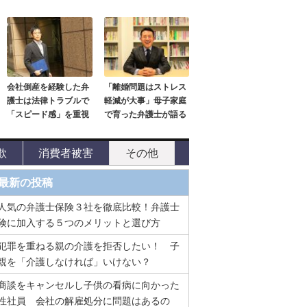
会社倒産を経験した弁
「離婚問題はストレス
護士は法律トラブルで
軽減が大事」母子家庭
「スピード感」を重視
で育った弁護士が語る
欺
消費者被害
その他
最新の投稿
人気の弁護士保険３社を徹底比較！弁護士
険に加入する５つのメリットと選び方
犯罪を重ねる親の介護を拒否したい！ 子
親を「介護しなければ」いけない？
商談をキャンセルし子供の看病に向かった
性社員 会社の解雇処分に問題はあるの