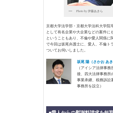
Photo by 伊藤あきら
京都大学法学部・京都大学法科大学院卒
として有名企業や大企業などの案件に
ということもあり、不倫や愛人関係に
で今回は坂尾弁護士に、愛人、不倫ト
ついてお伺いしました。
坂尾 陽（さかお あ
（アイシア法律事務
後、四大法律事務所
事業承継、税務訴訟
事務所を設立）
■
愛人からの慰謝料請求を短期間