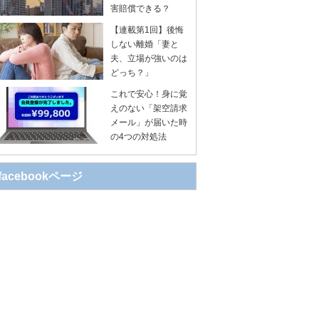
害賠償できる？
【連載第1回】後悔
しない離婚「妻と
夫、立場が強いのは
どっち？」
これで安心！身に覚
えのない「架空請求
メール」が届いた時
の4つの対処法
facebookページ