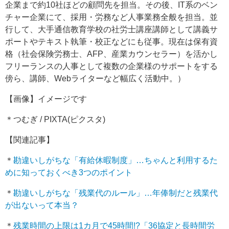
企業まで約10社ほどの顧問先を担当。その後、IT系のベン
チャー企業にて、採用・労務など人事業務全般を担当。並
行して、大手通信教育学校の社労士講座講師として講義サ
ポートやテキスト執筆・校正などにも従事。現在は保有資
格（社会保険労務士、AFP、産業カウンセラー）を活かし
フリーランスの人事として複数の企業様のサポートをする
傍ら、講師、Webライターなど幅広く活動中。）
【画像】イメージです
＊つむぎ / PIXTA(ピクスタ)
【関連記事】
＊
勘違いしがちな「有給休暇制度」…ちゃんと利用するた
めに知っておくべき3つのポイント
＊
勘違いしがちな「残業代のルール」…年俸制だと残業代
が出ないって本当？
＊
残業時間の上限は1カ月で45時間!?「36協定と長時間労