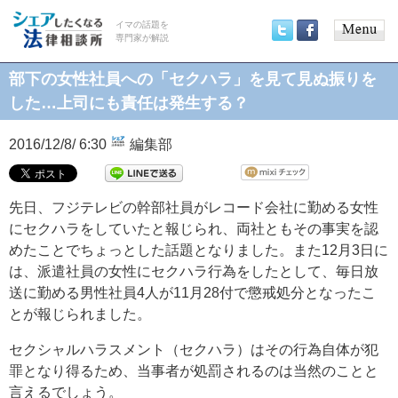
イマの話題を
専門家が解説
Main
Twitter
Facebook
menu
部下の女性社員への「セクハラ」を見て見ぬ振りを
した…上司にも責任は発生する？
2016/12/8/ 6:30
編集部
先日、フジテレビの幹部社員がレコード会社に勤める女性
にセクハラをしていたと報じられ、両社ともその事実を認
めたことでちょっとした話題となりました。また12月3日に
は、派遣社員の女性にセクハラ行為をしたとして、毎日放
送に勤める男性社員4人が11月28付で懲戒処分となったこ
とが報じられました。
セクシャルハラスメント（セクハラ）はその行為自体が犯
罪となり得るため、当事者が処罰されるのは当然のことと
言えるでしょう。