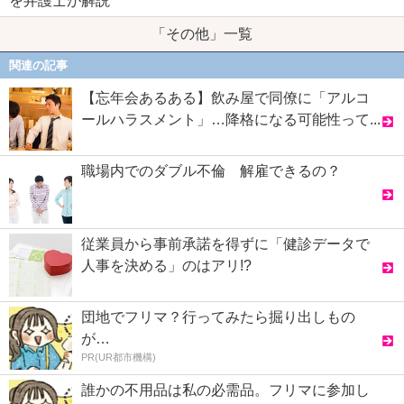
を弁護士が解説
「その他」一覧
関連の記事
【忘年会あるある】飲み屋で同僚に「アルコ
ールハラスメント」…降格になる可能性って...
職場内でのダブル不倫 解雇できるの？
従業員から事前承諾を得ずに「健診データで
人事を決める」のはアリ!?
団地でフリマ？行ってみたら掘り出しもの
が…
PR(UR都市機構)
誰かの不用品は私の必需品。フリマに参加し