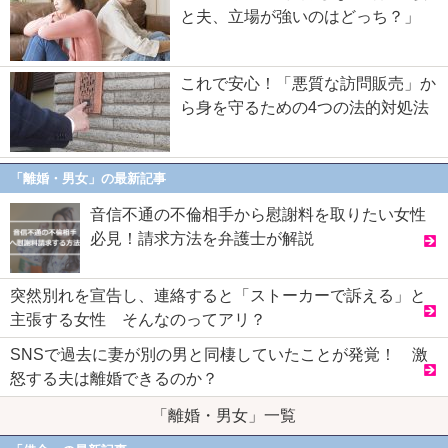
と夫、立場が強いのはどっち？」
これで安心！「悪質な訪問販売」か
ら身を守るための4つの法的対処法
「離婚・男女」の最新記事
音信不通の不倫相手から慰謝料を取りたい女性
必見！請求方法を弁護士が解説
突然別れを宣告し、連絡すると「ストーカーで訴える」と
主張する女性 そんなのってアリ？
SNSで過去に妻が別の男と同棲していたことが発覚！ 激
怒する夫は離婚できるのか？
「離婚・男女」一覧