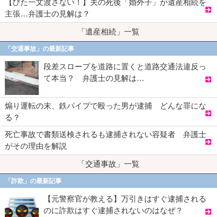
【びた一文渡さない！】夫の死後「婚外子」が遺産相続を
主張…弁護士の見解は？
「遺産相続」一覧
「交通事故」の最新記事
段差スロープを道路に置くと道路交通法違反っ
て本当？ 弁護士の見解は…
煽り運転の末、鉄パイプで殴った男が逮捕 どんな罪にな
る？
死亡事故で書類送検されるも逮捕されない容疑者 弁護士
がその理由を解説
「交通事故」一覧
「詐欺」の最新記事
【元警察官が教える】万引きはすぐ逮捕される
のに詐欺はすぐ逮捕されないのはなぜ？