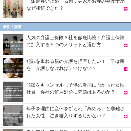
「派遣雇い止め」裁判…実家がお寺の弁護士が
なぜ和解できた？
最新の記事
人気の弁護士保険３社を徹底比較！弁護士保険
に加入する５つのメリットと選び方
犯罪を重ねる親の介護を拒否したい！ 子は親
を「介護しなければ」いけない？
商談をキャンセルし子供の看病に向かった女性
社員 会社の解雇処分に問題はあるのか？
年子を理由に産休を断られ「辞めろ」と非難さ
れた女性 泣き寝入りするしかない？