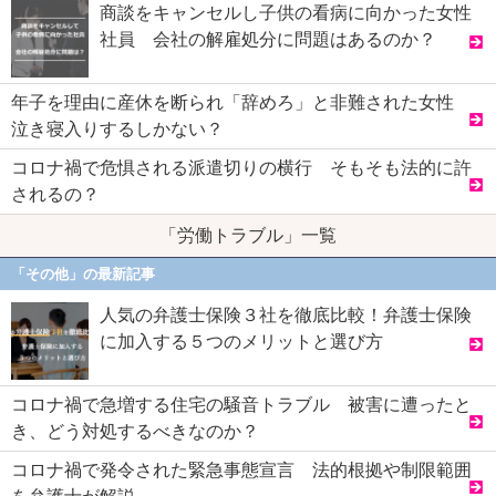
商談をキャンセルし子供の看病に向かった女性
社員 会社の解雇処分に問題はあるのか？
年子を理由に産休を断られ「辞めろ」と非難された女性
泣き寝入りするしかない？
コロナ禍で危惧される派遣切りの横行 そもそも法的に許
されるの？
「労働トラブル」一覧
「その他」の最新記事
人気の弁護士保険３社を徹底比較！弁護士保険
に加入する５つのメリットと選び方
コロナ禍で急増する住宅の騒音トラブル 被害に遭ったと
き、どう対処するべきなのか？
コロナ禍で発令された緊急事態宣言 法的根拠や制限範囲