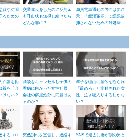
悪質な訪問
交通違反をしたのに反則金
満員電車通勤の男性は要注
守るための
も呼出状も無視し続けたら
意！「痴漢冤罪」で誤認逮
法
どんな罪に？
捕されないための対処法
の介護を拒
商談をキャンセルし子供の
年子を理由に産休を断られ
は親を「介
看病に向かった女性社員
「辞めろ」と非難された女
いけない？
会社の解雇処分に問題はあ
性 泣き寝入りするしかな
るのか？
い？
達するコロ
突然別れを宣告し、連絡す
SNSで過去に妻が別の男と