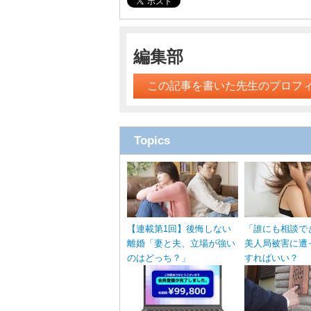
編集部
この記事を書いた先生のプロフ
Topics
【連載第1回】後悔しない
「誰にも相談で
離婚「妻と夫、立場が強い
美人局被害に遭
のはどっち？」
すればいい？