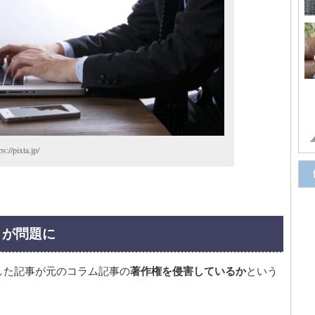
ixta.jp/
」が問題に
した記事が元のコラム記事の
著作権を侵害しているか
という