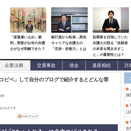
「派遣雇い止め」裁
銀行員から転身…異色
起業家を目指していた
判…実家がお寺の弁護
キャリアな弁護士の
弁護士が語る「依頼者
士がなぜ和解できた？
「交渉・折衝力」とは
の本音を聞き出すこ
と」の重要性とは？
企業法務
交通事故
借金
遺産相続
詐
コピペ」して自分のブログで紹介するとどんな罪
保
法務
時点のものです
は
女