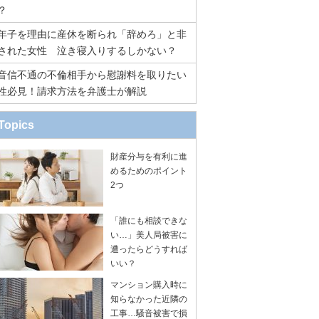
？
年子を理由に産休を断られ「辞めろ」と非
された女性 泣き寝入りするしかない？
音信不通の不倫相手から慰謝料を取りたい
性必見！請求方法を弁護士が解説
Topics
財産分与を有利に進
めるためのポイント
2つ
「誰にも相談できな
い…」美人局被害に
遭ったらどうすれば
いい？
マンション購入時に
知らなかった近隣の
工事…騒音被害で損