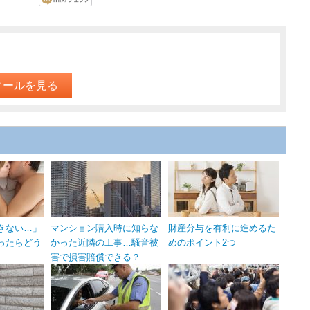
ィールを見る
きない…」
マンション購入時に知らな
財産分与を有利に進めるた
ったらどう
かった近隣の工事…騒音被
めのポイント2つ
害で損害賠償できる？