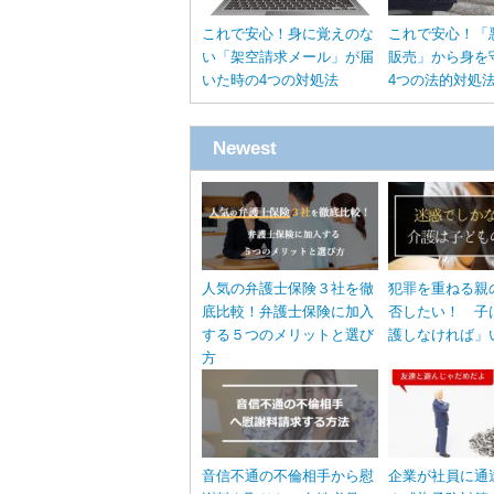
これで安心！身に覚えのな
これで安心！「
い「架空請求メール」が届
販売」から身を
いた時の4つの対処法
4つの法的対処
Newest
人気の弁護士保険３社を徹
犯罪を重ねる親
底比較！弁護士保険に加入
否したい！ 子
する５つのメリットと選び
護しなければ」
方
音信不通の不倫相手から慰
企業が社員に通