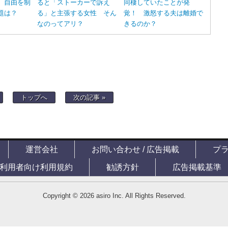
 自由を制
ると「ストーカーで訴え
同棲していたことが発
題は？
る」と主張する女性 そん
覚！ 激怒する夫は離婚で
なのってアリ？
きるのか？
トップへ
次の記事 »
運営会社
お問い合わせ / 広告掲載
プ
利用者向け利用規約
勧誘方針
広告掲載基準
Copyright © 2026 asiro Inc. All Rights Reserved.