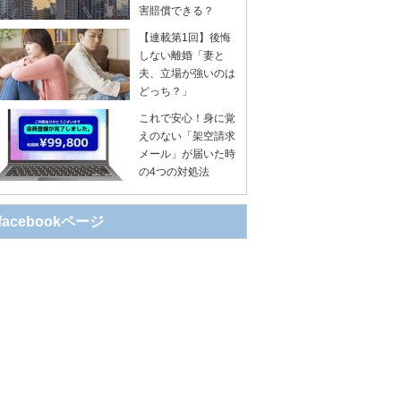
害賠償できる？
【連載第1回】後悔
しない離婚「妻と
夫、立場が強いのは
どっち？」
これで安心！身に覚
えのない「架空請求
メール」が届いた時
の4つの対処法
facebookページ