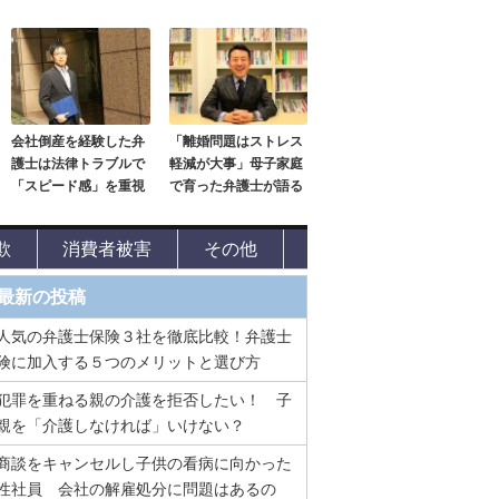
会社倒産を経験した弁
「離婚問題はストレス
護士は法律トラブルで
軽減が大事」母子家庭
「スピード感」を重視
で育った弁護士が語る
欺
消費者被害
その他
最新の投稿
人気の弁護士保険３社を徹底比較！弁護士
険に加入する５つのメリットと選び方
犯罪を重ねる親の介護を拒否したい！ 子
親を「介護しなければ」いけない？
商談をキャンセルし子供の看病に向かった
性社員 会社の解雇処分に問題はあるの