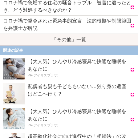
コロナ禍で急増する住宅の騒音トラブル 被害に遭ったと
き、どう対処するべきなのか？
コロナ禍で発令された緊急事態宣言 法的根拠や制限範囲
を弁護士が解説
「その他」一覧
関連の記事
【大人気】ひんやり冷感寝具で快適な睡眠を
あなたに。
PR(アイリスプラザ)
配偶者も親も子どももいない…独り身の遺産
はどこへ行く？
【大人気】ひんやり冷感寝具で快適な睡眠を
あなたに。
PR(アイリスプラザ)
超高齢化社会に向け進行中の「相続法」の改