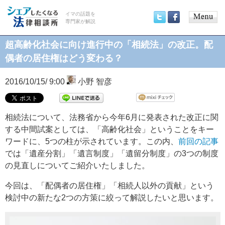
イマの話題を
専門家が解説
Main
Twitter
Facebook
menu
超高齢化社会に向け進行中の「相続法」の改正。配
偶者の居住権はどう変わる？
2016/10/15/ 9:00
小野 智彦
相続法について、法務省から今年6月に発表された改正に関
する中間試案としては、「高齢化社会」ということをキー
ワードに、5つの柱が示されています。この内、
前回の記事
では「遺産分割」「遺言制度」「遺留分制度」の3つの制度
の見直しについてご紹介いたしました。
今回は、「配偶者の居住権」「相続人以外の貢献」という
検討中の新たな2つの方策に絞って解説したいと思います。