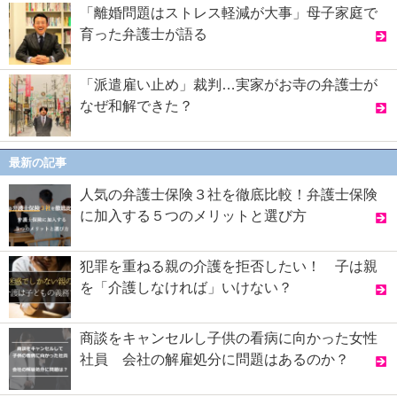
「離婚問題はストレス軽減が大事」母子家庭で
育った弁護士が語る
「派遣雇い止め」裁判…実家がお寺の弁護士が
なぜ和解できた？
最新の記事
人気の弁護士保険３社を徹底比較！弁護士保険
に加入する５つのメリットと選び方
犯罪を重ねる親の介護を拒否したい！ 子は親
を「介護しなければ」いけない？
商談をキャンセルし子供の看病に向かった女性
社員 会社の解雇処分に問題はあるのか？