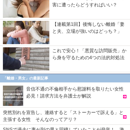
害に遭ったらどうすればいい？
【連載第1回】後悔しない離婚「妻
と夫、立場が強いのはどっち？」
これで安心！「悪質な訪問販売」か
ら身を守るための4つの法的対処法
「離婚・男女」の最新記事
音信不通の不倫相手から慰謝料を取りたい女性
必見！請求方法を弁護士が解説
突然別れを宣告し、連絡すると「ストーカーで訴える」と
主張する女性 そんなのってアリ？
SNSで過去に妻が別の男と同棲していたことが発覚！ 激