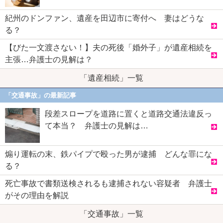
紀州のドンファン、遺産を田辺市に寄付へ 妻はどうな
る？
【びた一文渡さない！】夫の死後「婚外子」が遺産相続を
主張…弁護士の見解は？
「遺産相続」一覧
「交通事故」の最新記事
段差スロープを道路に置くと道路交通法違反っ
て本当？ 弁護士の見解は…
煽り運転の末、鉄パイプで殴った男が逮捕 どんな罪にな
る？
死亡事故で書類送検されるも逮捕されない容疑者 弁護士
がその理由を解説
「交通事故」一覧