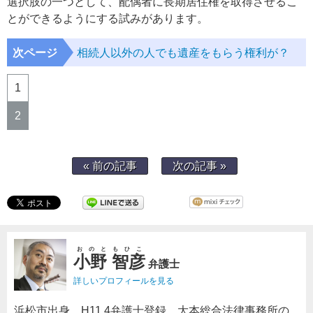
選択肢の一つとして、配偶者に長期居住権を取得させるこ
とができるようにする試みがあります。
次ページ
相続人以外の人でも遺産をもらう権利が？
1
2
« 前の記事
次の記事 »
おのともひこ
小野 智彦
弁護士
詳しいプロフィールを見る
浜松市出身。H11.4弁護士登録。大本総合法律事務所の