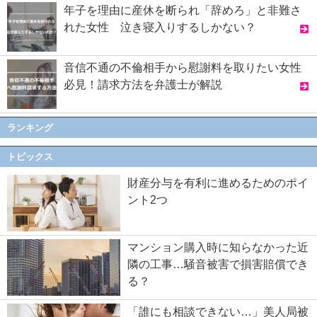
年子を理由に産休を断られ「辞めろ」と非難さ
れた女性 泣き寝入りするしかない？
音信不通の不倫相手から慰謝料を取りたい女性
必見！請求方法を弁護士が解説
ランキング
トピックス
財産分与を有利に進めるためのポイ
ント2つ
マンション購入時に知らなかった近
隣の工事…騒音被害で損害賠償でき
る？
「誰にも相談できない…」美人局被