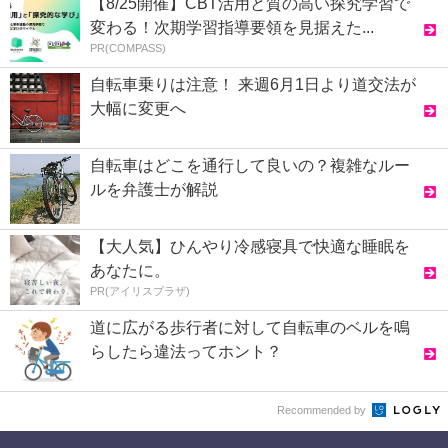
【8/25開催】CBT活用と質の高い探究学習で
変わる！次期学習指導要領を見据えた...
PR(COMPASS)
自転車乗りは注意！ 来週6月1日より道交法が
大幅に変更へ
自転車はどこを通行して良いの？複雑なルー
ルを弁護士が解説
【大人気】ひんやり冷感寝具で快適な睡眠を
あなたに。
PR(アイリスプラザ)
道に広がる歩行者に対して自転車のベルを鳴
らしたら違法ってホント？
Recommended by