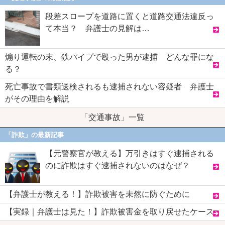
段差スロープを道路に置くと道路交通法違反っ
て本当？ 弁護士の見解は…
煽り運転の末、鉄パイプで殴った男が逮捕 どんな罪にな
る？
死亡事故で書類送検されるも逮捕されない容疑者 弁護士
がその理由を解説
「交通事故」一覧
「詐欺」の最新記事
【元警察官が教える】万引きはすぐ逮捕される
のに詐欺はすぐ逮捕されないのはなぜ？
【弁護士が教える！】詐欺被害を未然に防ぐために
【実録｜弁護士は見た！】詐欺被害金を取り戻せたケース