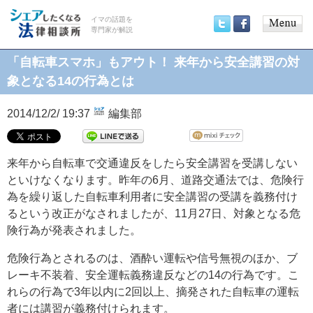
イマの話題を
専門家が解説
Main
Twitter
Facebook
menu
「自転車スマホ」もアウト！ 来年から安全講習の対
象となる14の行為とは
2014/12/2/ 19:37
編集部
来年から自転車で交通違反をしたら安全講習を受講しない
といけなくなります。昨年の6月、道路交通法では、危険行
為を繰り返した自転車利用者に安全講習の受講を義務付け
るという改正がなされましたが、11月27日、対象となる危
険行為が発表されました。
危険行為とされるのは、酒酔い運転や信号無視のほか、ブ
レーキ不装着、安全運転義務違反などの14の行為です。こ
れらの行為で3年以内に2回以上、摘発された自転車の運転
者には講習が義務付けられます。