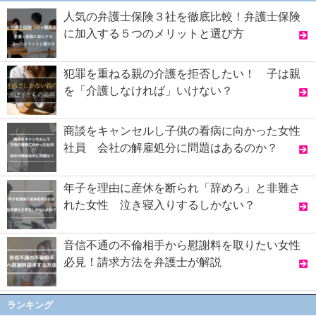
人気の弁護士保険３社を徹底比較！弁護士保険
に加入する５つのメリットと選び方
犯罪を重ねる親の介護を拒否したい！ 子は親
を「介護しなければ」いけない？
商談をキャンセルし子供の看病に向かった女性
社員 会社の解雇処分に問題はあるのか？
年子を理由に産休を断られ「辞めろ」と非難さ
れた女性 泣き寝入りするしかない？
音信不通の不倫相手から慰謝料を取りたい女性
必見！請求方法を弁護士が解説
ランキング