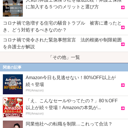
に加入する５つのメリットと選び方
コロナ禍で急増する住宅の騒音トラブル 被害に遭ったと
き、どう対処するべきなのか？
コロナ禍で発令された緊急事態宣言 法的根拠や制限範囲
を弁護士が解説
「その他」一覧
関連の記事
Amazon今日も見逃せない！80%OFF以上が
続々登場
PR(Amazon)
「え、こんなセールやってたの？」80％OFF
以上が続々登場！Amazonの本気が...
PR(Amazon)
同業他社への転職を制限…これって合法？