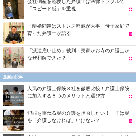
会社倒産を経験した弁護士は法律トラブルで
「スピード感」を重視
「離婚問題はストレス軽減が大事」母子家庭で
育った弁護士が語る
「派遣雇い止め」裁判…実家がお寺の弁護士が
なぜ和解できた？
最新の記事
人気の弁護士保険３社を徹底比較！弁護士保険
に加入する５つのメリットと選び方
犯罪を重ねる親の介護を拒否したい！ 子は親
を「介護しなければ」いけない？