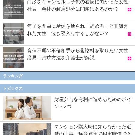
商談をキャンセルし子供の看病に向かった女性
社員 会社の解雇処分に問題はあるのか？
年子を理由に産休を断られ「辞めろ」と非難さ
れた女性 泣き寝入りするしかない？
音信不通の不倫相手から慰謝料を取りたい女性
必見！請求方法を弁護士が解説
ランキング
トピックス
財産分与を有利に進めるためのポイ
ント2つ
マンション購入時に知らなかった近
隣の工事…騒音被害で損害賠償でき