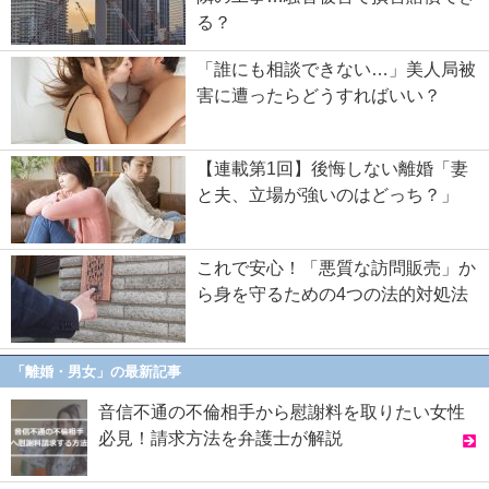
る？
「誰にも相談できない…」美人局被
害に遭ったらどうすればいい？
【連載第1回】後悔しない離婚「妻
と夫、立場が強いのはどっち？」
これで安心！「悪質な訪問販売」か
ら身を守るための4つの法的対処法
「離婚・男女」の最新記事
音信不通の不倫相手から慰謝料を取りたい女性
必見！請求方法を弁護士が解説