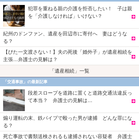
犯罪を重ねる親の介護を拒否したい！ 子は親
を「介護しなければ」いけない？
紀州のドンファン、遺産を田辺市に寄付へ 妻はどうな
る？
【びた一文渡さない！】夫の死後「婚外子」が遺産相続を
主張…弁護士の見解は？
「遺産相続」一覧
「交通事故」の最新記事
段差スロープを道路に置くと道路交通法違反っ
て本当？ 弁護士の見解は…
煽り運転の末、鉄パイプで殴った男が逮捕 どんな罪にな
る？
死亡事故で書類送検されるも逮捕されない容疑者 弁護士