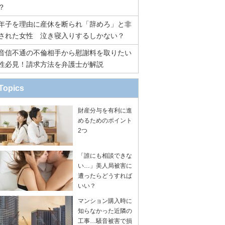
？
年子を理由に産休を断られ「辞めろ」と非
された女性 泣き寝入りするしかない？
音信不通の不倫相手から慰謝料を取りたい
性必見！請求方法を弁護士が解説
Topics
財産分与を有利に進
めるためのポイント
2つ
「誰にも相談できな
い…」美人局被害に
遭ったらどうすれば
いい？
マンション購入時に
知らなかった近隣の
工事…騒音被害で損