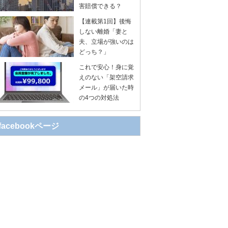
害賠償できる？
【連載第1回】後悔
しない離婚「妻と
夫、立場が強いのは
どっち？」
これで安心！身に覚
えのない「架空請求
メール」が届いた時
の4つの対処法
facebookページ