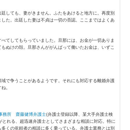
出廷しても、妻がきません。ふたをあけると地方に。再度別
ました。出廷した妻は不貞は一切の否認。ここまではよくあ
すべてしてもらっていました。旦那には、お金が一切ありま
てもぬけの殻。旦那さんががんばって働いたお金は、いずこ
領域で争うことがあるようです。それにも対応する離婚弁護
すね。
事務所
齋藤健博弁護士
(弁護士登録以降、某大手弁護士検
絡がとれる、超迅速弁護士としてさまざまな相談に対応。特に
も多くの依頼者の相談に多く乗っている。弁護士業務とは別