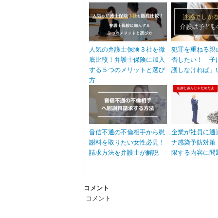
人気の弁護士保険３社を徹
犯罪を重ねる親
底比較！弁護士保険に加入
否したい！ 子
する５つのメリットと選び
護しなければ」
方
音信不通の不倫相手から慰
企業が社員に通
謝料を取りたい女性必見！
ナ感染予防対策
請求方法を弁護士が解説
限する内容に問
コメント
コメント