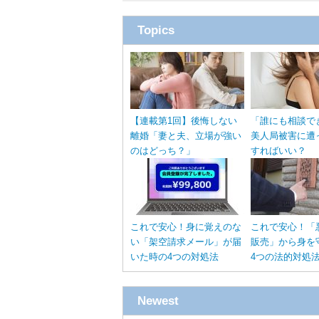
Topics
【連載第1回】後悔しない
「誰にも相談で
離婚「妻と夫、立場が強い
美人局被害に遭
のはどっち？」
すればいい？
これで安心！身に覚えのな
これで安心！「
い「架空請求メール」が届
販売」から身を
いた時の4つの対処法
4つの法的対処
Newest