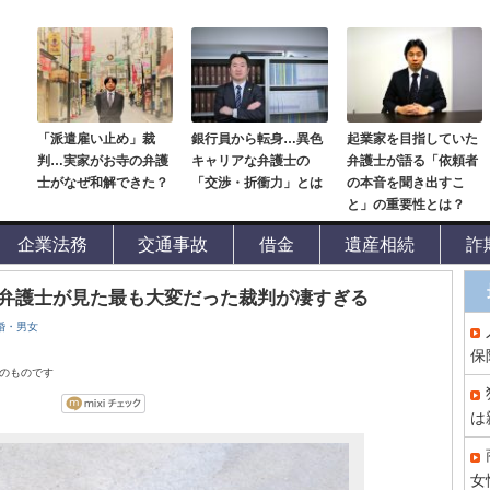
「派遣雇い止め」裁
銀行員から転身…異色
起業家を目指していた
判…実家がお寺の弁護
キャリアな弁護士の
弁護士が語る「依頼者
士がなぜ和解できた？
「交渉・折衝力」とは
の本音を聞き出すこ
と」の重要性とは？
企業法務
交通事故
借金
遺産相続
詐
弁護士が見た最も大変だった裁判が凄すぎる
婚・男女
保
点のものです
は
女