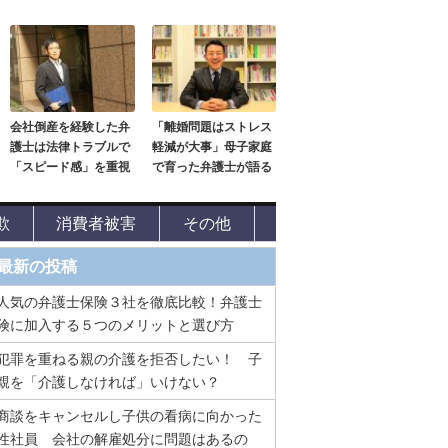
会社倒産を経験した弁
「離婚問題はストレス
護士は法律トラブルで
軽減が大事」母子家庭
「スピード感」を重視
で育った弁護士が語る
欺
消費者被害
その他
最新の投稿
人気の弁護士保険３社を徹底比較！弁護士
険に加入する５つのメリットと選び方
犯罪を重ねる親の介護を拒否したい！ 子
親を「介護しなければ」いけない？
商談をキャンセルし子供の看病に向かった
性社員 会社の解雇処分に問題はあるの