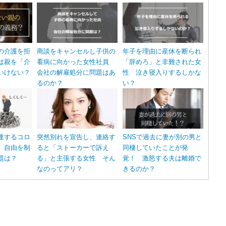
の介護を拒
商談をキャンセルし子供の
年子を理由に産休を断られ
は親を「介
看病に向かった女性社員
「辞めろ」と非難された女
いけない？
会社の解雇処分に問題はあ
性 泣き寝入りするしかな
るのか？
い？
達するコロ
突然別れを宣告し、連絡す
SNSで過去に妻が別の男と
 自由を制
ると「ストーカーで訴え
同棲していたことが発
題は？
る」と主張する女性 そん
覚！ 激怒する夫は離婚で
なのってアリ？
きるのか？