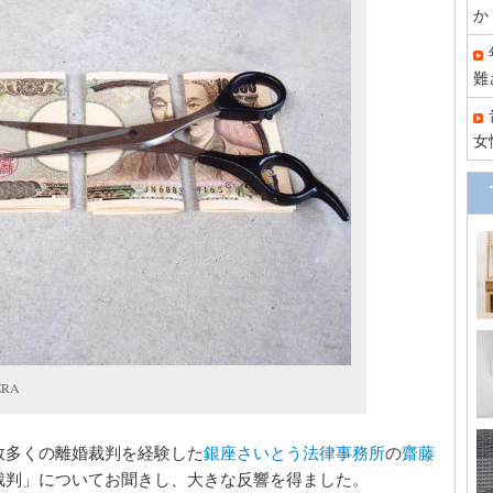
か
難
女
ERA
数多くの離婚裁判を経験した
銀座さいとう法律事務所
の
齋藤
裁判」についてお聞きし、大きな反響を得ました。