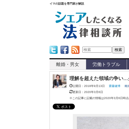
イマの話題を専門家が解説
Twitter
Facebook
Feed
離婚・男女
労働トラブル
理解を超えた領域の争い…
公開日：2018年9月13日
齋藤健博
離
更新日：2020年3月6日
※この記事に記載の情報は2020年3月6日時