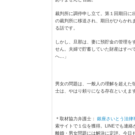
裁判所に調停申し立て。第１回期日に
の裁判所に移送され、期日がひらかれ
る話です。
しかし、旦那は、妻に預貯金の管理を
せん。夫婦で貯蓄していた財産はすべ
へ…」
男女の問題は、一般人の理解を超えた
士は、やはり頼りになる存在といえま
＊取材協力弁護士：
銀座さいとう法律
索サイトで１位を獲得。LINEでも連
離婚・男女問題には解決に定評。今日