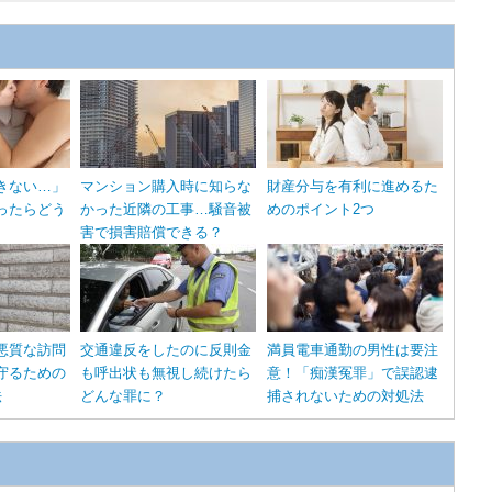
きない…」
マンション購入時に知らな
財産分与を有利に進めるた
ったらどう
かった近隣の工事…騒音被
めのポイント2つ
害で損害賠償できる？
悪質な訪問
交通違反をしたのに反則金
満員電車通勤の男性は要注
守るための
も呼出状も無視し続けたら
意！「痴漢冤罪」で誤認逮
法
どんな罪に？
捕されないための対処法