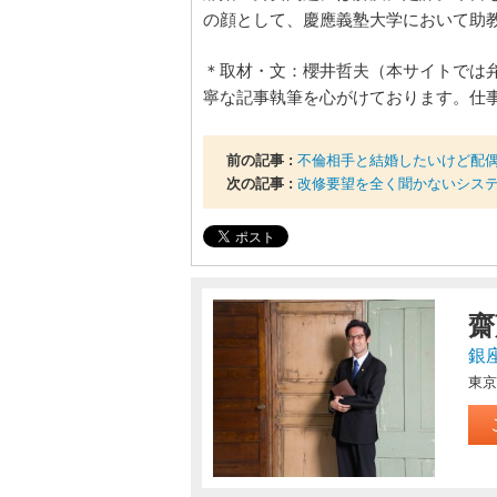
の顔として、慶應義塾大学において助教
＊取材・文：櫻井哲夫（本サイトでは
寧な記事執筆を心がけております。仕
前の記事 :
不倫相手と結婚したいけど配
次の記事 :
改修要望を全く聞かないシス
齋
銀
東京