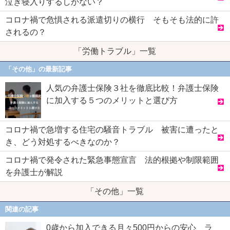
泣き寝入りするしかない？
コロナ禍で危惧される派遣切りの横行 そもそも法的に許
されるの？
「労働トラブル」一覧
「その他」の最新記事
人気の弁護士保険３社を徹底比較！弁護士保険
に加入する５つのメリットと選び方
コロナ禍で急増する住宅の騒音トラブル 被害に遭ったと
き、どう対処するべきなのか？
コロナ禍で発令された緊急事態宣言 法的根拠や制限範囲
を弁護士が解説
「その他」一覧
関連の記事
0歳から加入できる月々500円からの安心 ラ