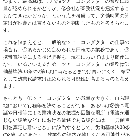
つまり、最高裁は、①当該ツアーコンダクターの業務に裁
量が認められるかどうか、②会社が業務状況を把握するこ
とができたかどうか、という点を考慮して、労働時間の算
定はが困難とは言えないものと判断したものと考えられま
す。
これを踏まえると、一般的なツアーコンダクターの仕事の
場合も、①あらかじめ定められた日程での業務であり、②
携帯電話等による状況把握も、現在においてはより簡便に
なっているといえるため、ツアーコンダクターの業務は労
働基準法38条の2第1項に当たるとまでは言いにくく、結果
として残業代請求は認められる可能性は高まるものと考え
ます。
もっとも、①ツアーコンダクターの裁量が大きく、自ら現
地において行程等を決めることができ、あるいは②携帯電
話や日報等による業務状況の把握が困難な場所（電波が通
じない場所など）における業務である場合には、「労働時
間を算定し難いとき」に該当するとして、労働基準法38条
の2第1項にあたり、残業代の請求が難しくなる可能性があ