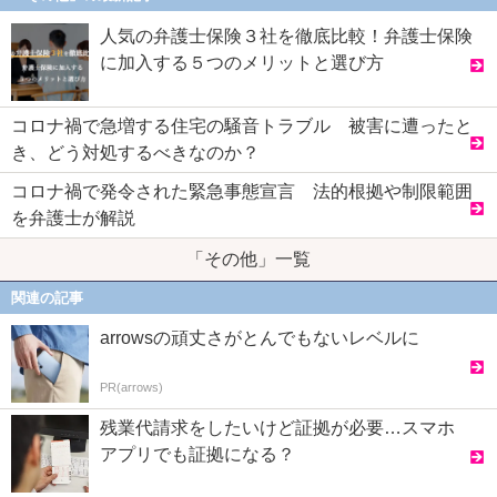
人気の弁護士保険３社を徹底比較！弁護士保険
に加入する５つのメリットと選び方
コロナ禍で急増する住宅の騒音トラブル 被害に遭ったと
き、どう対処するべきなのか？
コロナ禍で発令された緊急事態宣言 法的根拠や制限範囲
を弁護士が解説
「その他」一覧
関連の記事
arrowsの頑丈さがとんでもないレベルに
PR(arrows)
残業代請求をしたいけど証拠が必要…スマホ
アプリでも証拠になる？