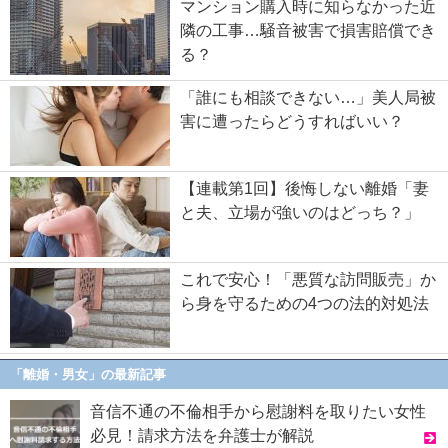
マンション購入時に知らなかった近
隣の工事…騒音被害で損害賠償でき
る？
「誰にも相談できない…」美人局被
害に遭ったらどうすればいい？
【連載第1回】後悔しない離婚「妻
と夫、立場が強いのはどっち？」
これで安心！「悪質な訪問販売」か
ら身を守るための4つの法的対処法
「離婚・男女」の最新記事
音信不通の不倫相手から慰謝料を取りたい女性
必見！請求方法を弁護士が解説