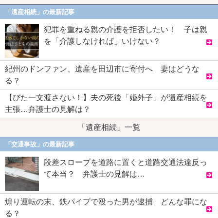
「遺産相続」の最新記事
犯罪を重ねる親の介護を拒否したい！ 子は親
を「介護しなければ」いけない？
紀州のドンファン、遺産を田辺市に寄付へ 妻はどうな
る？
【びた一文渡さない！】夫の死後「婚外子」が遺産相続を
主張…弁護士の見解は？
「遺産相続」一覧
「交通事故」の最新記事
段差スロープを道路に置くと道路交通法違反っ
て本当？ 弁護士の見解は…
煽り運転の末、鉄パイプで殴った男が逮捕 どんな罪にな
る？