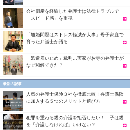
会社倒産を経験した弁護士は法律トラブルで
「スピード感」を重視
「離婚問題はストレス軽減が大事」母子家庭で
育った弁護士が語る
「派遣雇い止め」裁判…実家がお寺の弁護士が
なぜ和解できた？
最新の記事
人気の弁護士保険３社を徹底比較！弁護士保険
に加入する５つのメリットと選び方
犯罪を重ねる親の介護を拒否したい！ 子は親
を「介護しなければ」いけない？