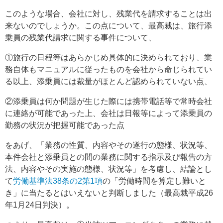
このような場合、会社に対し、残業代を請求することは出
来ないのでしょうか。この点について、最高裁は、旅行添
乗員の残業代請求に関する事件について、
①旅行の日程等はあらかじめ具体的に決められており、業
務自体もマニュアルに従ったものを会社から命じられてい
る以上、添乗員には裁量がほとんど認められていない点、
②添乗員は何か問題が生じた際には携帯電話等で常時会社
に連絡が可能であった上、会社は日報等によって添乗員の
勤務の状況が把握可能であった点
をあげ、「業務の性質、内容やその遂行の態様、状況等、
本件会社と添乗員との間の業務に関する指示及び報告の方
法、内容やその実施の態様、状況等」を考慮し、結論とし
て
労働基準法38条の2第1項
の「労働時間を算定し難いと
き」に当たるとはいえないと判断しました（最高裁平成26
年1月24日判決）。