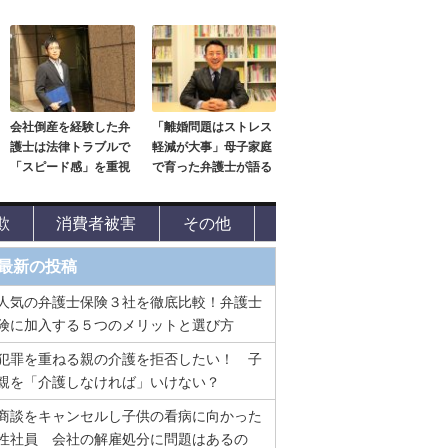
会社倒産を経験した弁
「離婚問題はストレス
護士は法律トラブルで
軽減が大事」母子家庭
「スピード感」を重視
で育った弁護士が語る
欺
消費者被害
その他
最新の投稿
人気の弁護士保険３社を徹底比較！弁護士
険に加入する５つのメリットと選び方
犯罪を重ねる親の介護を拒否したい！ 子
親を「介護しなければ」いけない？
商談をキャンセルし子供の看病に向かった
性社員 会社の解雇処分に問題はあるの