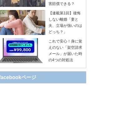
害賠償できる？
【連載第1回】後悔
しない離婚「妻と
夫、立場が強いのは
どっち？」
これで安心！身に覚
えのない「架空請求
メール」が届いた時
の4つの対処法
facebookページ