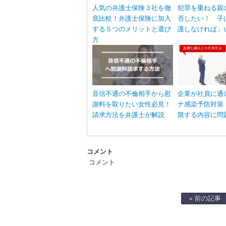
人気の弁護士保険３社を徹
犯罪を重ねる親
底比較！弁護士保険に加入
否したい！ 子
する５つのメリットと選び
護しなければ」
方
音信不通の不倫相手から慰
企業が社員に通
謝料を取りたい女性必見！
ナ感染予防対策
請求方法を弁護士が解説
限する内容に問
コメント
コメント
« 前の記事