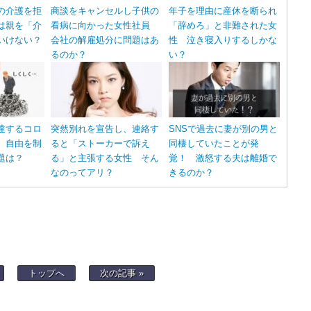
の介護を拒
商談をキャンセルし子供の
年子を理由に産休を断られ
は親を「介
看病に向かった女性社員
「辞めろ」と非難された女
いけない？
会社の解雇処分に問題はあ
性 泣き寝入りするしかな
るのか？
い？
達するコロ
突然別れを宣告し、連絡す
SNSで過去に妻が別の男と
 自由を制
ると「ストーカーで訴え
同棲していたことが発
題は？
る」と主張する女性 そん
覚！ 激怒する夫は離婚で
なのってアリ？
きるのか？
トップへ
次の記事 »