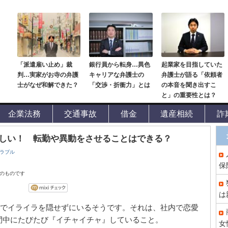
「派遣雇い止め」裁
銀行員から転身…異色
起業家を目指していた
判…実家がお寺の弁護
キャリアな弁護士の
弁護士が語る「依頼者
士がなぜ和解できた？
「交渉・折衝力」とは
の本音を聞き出すこ
と」の重要性とは？
企業法務
交通事故
借金
遺産相続
詐
しい！ 転勤や異動をさせることはできる？
ラブル
保
点のものです
は
社でイライラを隠せずにいるそうです。それは、社内で恋愛
間中にたびたび『イチャイチャ』していること。
女