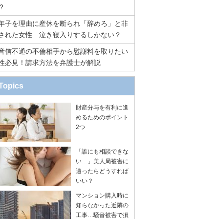
？
年子を理由に産休を断られ「辞めろ」と非
された女性 泣き寝入りするしかない？
音信不通の不倫相手から慰謝料を取りたい
性必見！請求方法を弁護士が解説
Topics
財産分与を有利に進
めるためのポイント
2つ
「誰にも相談できな
い…」美人局被害に
遭ったらどうすれば
いい？
マンション購入時に
知らなかった近隣の
工事…騒音被害で損