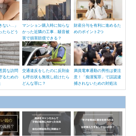
きない…」
マンション購入時に知らな
財産分与を有利に進めるた
ったらどう
かった近隣の工事…騒音被
めのポイント2つ
害で損害賠償できる？
悪質な訪問
交通違反をしたのに反則金
満員電車通勤の男性は要注
守るための
も呼出状も無視し続けたら
意！「痴漢冤罪」で誤認逮
法
どんな罪に？
捕されないための対処法