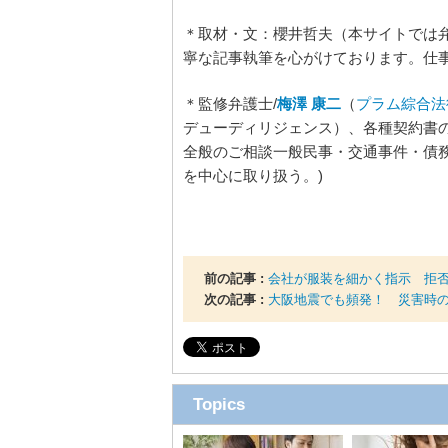
＊取材・文：櫻井哲夫（本サイトでは
寧な記事執筆を心がけております。仕
＊監修弁護士/
梅澤 康二
（
プラム綜合法
デューディリジェンス）、各種契約書
全般のご相談一般民事・交通事件・債
を中心に取り扱う。)
前の記事 :
会社が服装を細かく指示 拒
次の記事 :
大阪地震でも頻発！ 災害時
Topics