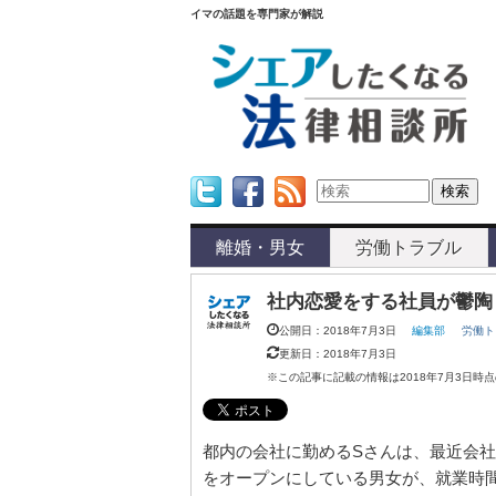
イマの話題を専門家が解説
Twitter
Facebook
Feed
離婚・男女
労働トラブル
社内恋愛をする社員が鬱陶
公開日：2018年7月3日
編集部
労働ト
更新日：2018年7月3日
※この記事に記載の情報は2018年7月3日時
都内の会社に勤めるSさんは、最近会
をオープンにしている男女が、就業時