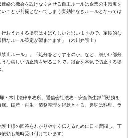
思連絡の機会を設けなくさせる自主ルールは企業の本気度を
ないことが前提となってしまう実効性なきルールとなっては
を行おうとする姿勢はすばらしいと思いますので、定期的な
適切なルール策定が望まれます」（木川弁護士）
触禁止ルール」。「処分をどうするのか」など、細かい部分
ような厳しい防止策を守ることで、談合を本気で防止する姿
ね。
長塚・木川法律事務所。通信会社法務・安全衛生部門勤務を
所属。破産・再生・債務整理を得意とする。趣味は料理、ラ
弁護士様の回答をわかりやすく伝えるために日々奮闘し、丁
事依頼も随時受け付けています）