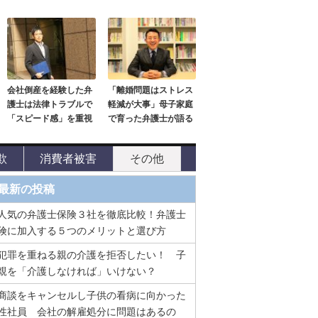
会社倒産を経験した弁
「離婚問題はストレス
護士は法律トラブルで
軽減が大事」母子家庭
「スピード感」を重視
で育った弁護士が語る
欺
消費者被害
その他
最新の投稿
人気の弁護士保険３社を徹底比較！弁護士
険に加入する５つのメリットと選び方
犯罪を重ねる親の介護を拒否したい！ 子
親を「介護しなければ」いけない？
商談をキャンセルし子供の看病に向かった
性社員 会社の解雇処分に問題はあるの