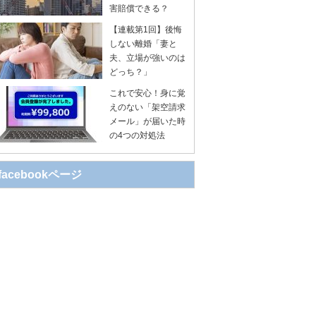
害賠償できる？
【連載第1回】後悔
しない離婚「妻と
夫、立場が強いのは
どっち？」
これで安心！身に覚
えのない「架空請求
メール」が届いた時
の4つの対処法
facebookページ