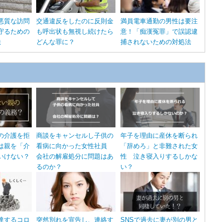
悪質な訪問
交通違反をしたのに反則金
満員電車通勤の男性は要注
守るための
も呼出状も無視し続けたら
意！「痴漢冤罪」で誤認逮
法
どんな罪に？
捕されないための対処法
の介護を拒
商談をキャンセルし子供の
年子を理由に産休を断られ
は親を「介
看病に向かった女性社員
「辞めろ」と非難された女
いけない？
会社の解雇処分に問題はあ
性 泣き寝入りするしかな
るのか？
い？
達するコロ
突然別れを宣告し、連絡す
SNSで過去に妻が別の男と