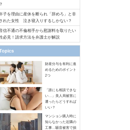
？
年子を理由に産休を断られ「辞めろ」と非
された女性 泣き寝入りするしかない？
音信不通の不倫相手から慰謝料を取りたい
性必見！請求方法を弁護士が解説
Topics
財産分与を有利に進
めるためのポイント
2つ
「誰にも相談できな
い…」美人局被害に
遭ったらどうすれば
いい？
マンション購入時に
知らなかった近隣の
工事…騒音被害で損