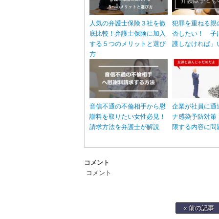
人気の弁護士保険３社を徹
犯罪を重ねる親
底比較！弁護士保険に加入
否したい！ 子
する５つのメリットと選び
護しなければ」
方
音信不通の不倫相手から慰
企業が社員に通
謝料を取りたい女性必見！
ナ感染予防対策
請求方法を弁護士が解説
限する内容に問
コメント
コメント
« 前の記事