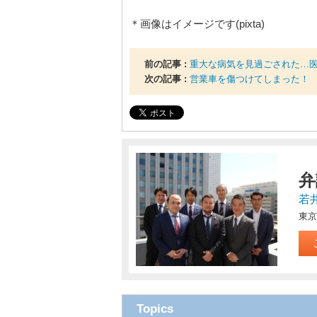
＊画像はイメージです(pixta)
前の記事 :
重大な病気を見過ごされた…
次の記事 :
営業車を傷つけてしまった！
弁
若
東京
Topics