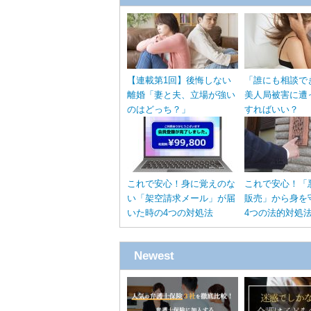
【連載第1回】後悔しない
「誰にも相談で
離婚「妻と夫、立場が強い
美人局被害に遭
のはどっち？」
すればいい？
これで安心！身に覚えのな
これで安心！「
い「架空請求メール」が届
販売」から身を
いた時の4つの対処法
4つの法的対処
Newest