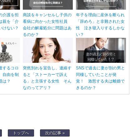
の介護を拒
商談をキャンセルし子供の
年子を理由に産休を断られ
は親を「介
看病に向かった女性社員
「辞めろ」と非難された女
いけない？
会社の解雇処分に問題はあ
性 泣き寝入りするしかな
るのか？
い？
達するコロ
突然別れを宣告し、連絡す
SNSで過去に妻が別の男と
 自由を制
ると「ストーカーで訴え
同棲していたことが発
題は？
る」と主張する女性 そん
覚！ 激怒する夫は離婚で
なのってアリ？
きるのか？
トップへ
次の記事 »