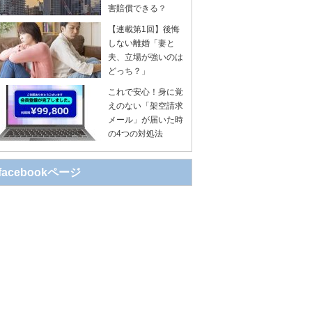
害賠償できる？
【連載第1回】後悔
しない離婚「妻と
夫、立場が強いのは
どっち？」
これで安心！身に覚
えのない「架空請求
メール」が届いた時
の4つの対処法
facebookページ