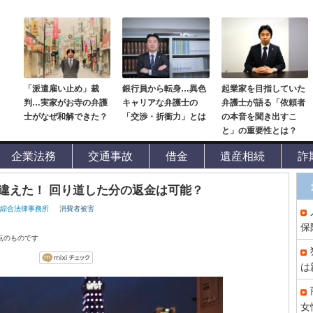
「派遣雇い止め」裁
銀行員から転身…異色
起業家を目指していた
判…実家がお寺の弁護
キャリアな弁護士の
弁護士が語る「依頼者
士がなぜ和解できた？
「交渉・折衝力」とは
の本音を聞き出すこ
と」の重要性とは？
企業法務
交通事故
借金
遺産相続
詐
違えた！ 回り道した分の返金は可能？
井綜合法律事務所
消費者被害
保
時点のものです
は
女