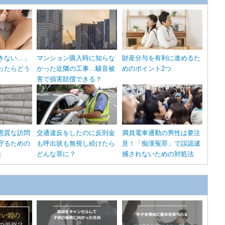
きない…」
マンション購入時に知らな
財産分与を有利に進めるた
ったらどう
かった近隣の工事…騒音被
めのポイント2つ
害で損害賠償できる？
悪質な訪問
交通違反をしたのに反則金
満員電車通勤の男性は要注
守るための
も呼出状も無視し続けたら
意！「痴漢冤罪」で誤認逮
法
どんな罪に？
捕されないための対処法