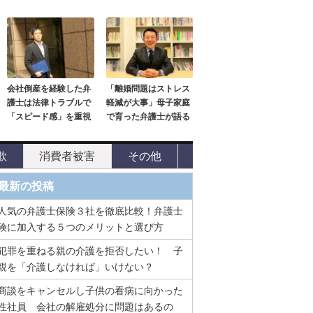
会社倒産を経験した弁
「離婚問題はストレス
護士は法律トラブルで
軽減が大事」母子家庭
「スピード感」を重視
で育った弁護士が語る
欺
消費者被害
その他
最新の投稿
人気の弁護士保険３社を徹底比較！弁護士
険に加入する５つのメリットと選び方
犯罪を重ねる親の介護を拒否したい！ 子
親を「介護しなければ」いけない？
商談をキャンセルし子供の看病に向かった
性社員 会社の解雇処分に問題はあるの