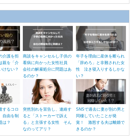
の介護を拒
商談をキャンセルし子供の
年子を理由に産休を断られ
は親を「介
看病に向かった女性社員
「辞めろ」と非難された女
いけない？
会社の解雇処分に問題はあ
性 泣き寝入りするしかな
るのか？
い？
達するコロ
突然別れを宣告し、連絡す
SNSで過去に妻が別の男と
 自由を制
ると「ストーカーで訴え
同棲していたことが発
題は？
る」と主張する女性 そん
覚！ 激怒する夫は離婚で
なのってアリ？
きるのか？