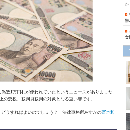
か
難
女
に偽造1万円札が使われていたというニュースがありました。
以上の懲役、裁判員裁判の対象となる重い罪です。
、どうすればよいのでしょう？ 法律事務所あすかの
冨本和