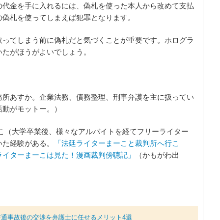
の代金を手に入れるには、偽札を使った本人から改めて支払
の偽札を使ってしまえば犯罪となります。
取ってしまう前に偽札だと気づくことが重要です。ホログラ
いたがほうがよいでしょう。
務所あすか。企業法務、債務整理、刑事弁護を主に扱ってい
活動がモットー。）
ーこ（大学卒業後、様々なアルバイトを経てフリーライター
いた経験がある。
「法廷ライターまーこと裁判所へ行こ
ライターまーこは見た！漫画裁判傍聴記」
（かもがわ出
通事故後の交渉を弁護士に任せるメリット4選