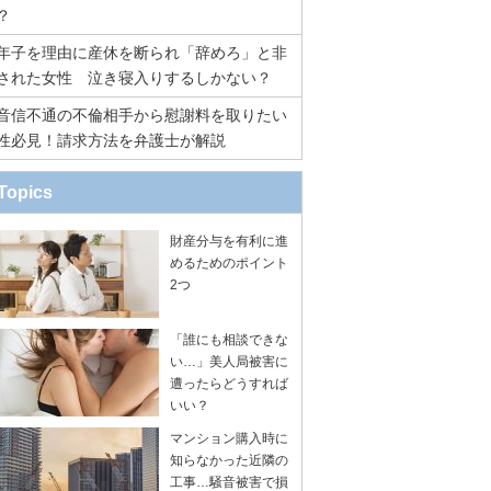
？
年子を理由に産休を断られ「辞めろ」と非
された女性 泣き寝入りするしかない？
音信不通の不倫相手から慰謝料を取りたい
性必見！請求方法を弁護士が解説
Topics
財産分与を有利に進
めるためのポイント
2つ
「誰にも相談できな
い…」美人局被害に
遭ったらどうすれば
いい？
マンション購入時に
知らなかった近隣の
工事…騒音被害で損