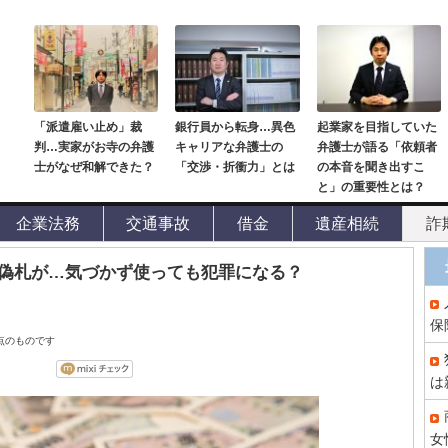
「派遣雇い止め」裁
銀行員から転身…異色
起業家を目指していた
判…実家がお寺の弁護
キャリアな弁護士の
弁護士が語る「依頼者
士がなぜ和解できた？
「交渉・折衝力」とは
の本音を聞き出すこ
と」の重要性とは？
企業法務
交通事故
借金
遺産相続
詐
偽札が…気づかず使っても犯罪になる？
保
時点のものです
は
女