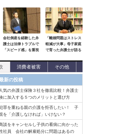
会社倒産を経験した弁
「離婚問題はストレス
護士は法律トラブルで
軽減が大事」母子家庭
「スピード感」を重視
で育った弁護士が語る
欺
消費者被害
その他
最新の投稿
人気の弁護士保険３社を徹底比較！弁護士
険に加入する５つのメリットと選び方
犯罪を重ねる親の介護を拒否したい！ 子
親を「介護しなければ」いけない？
商談をキャンセルし子供の看病に向かった
性社員 会社の解雇処分に問題はあるの