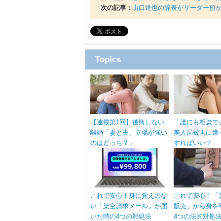
次の記事 :
山口達也の辞表がリーダー預
Topics
【連載第1回】後悔しない
「誰にも相談で
離婚「妻と夫、立場が強い
美人局被害に遭
のはどっち？」
すればいい？
これで安心！身に覚えのな
これで安心！「
い「架空請求メール」が届
販売」から身を
いた時の4つの対処法
4つの法的対処