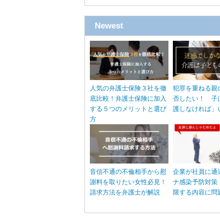
Newest
人気の弁護士保険３社を徹
犯罪を重ねる親
底比較！弁護士保険に加入
否したい！ 子
する５つのメリットと選び
護しなければ」
方
音信不通の不倫相手から慰
企業が社員に通
謝料を取りたい女性必見！
ナ感染予防対策
請求方法を弁護士が解説
限する内容に問