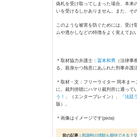
偽札を受け取ってしまった場合、本来
いを受けるしかありません。また、そ
このような被害を防ぐためには、受け
ムや透かしなどの特徴をよく覚えてお
＊取材協力弁護士：
冨本和男
（法律事
る。親身かつ熱意にあふれた刑事弁護
＊取材・文：フリーライター 岡本ま
に。裁判傍聴にハマり裁判所に通って
う！」
（エンターブレイン）、
「法廷
版）。
＊画像はイメージです(pixta)
前の記事 :
慰謝料の増額も期待できる？交