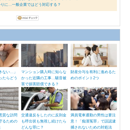
かりに…一般企業ではどう対応する？
きない…」
マンション購入時に知らな
財産分与を有利に進めるた
ったらどう
かった近隣の工事…騒音被
めのポイント2つ
害で損害賠償できる？
悪質な訪問
交通違反をしたのに反則金
満員電車通勤の男性は要注
守るための
も呼出状も無視し続けたら
意！「痴漢冤罪」で誤認逮
法
どんな罪に？
捕されないための対処法