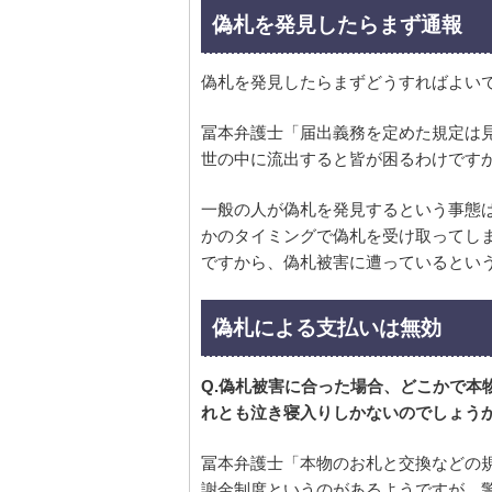
偽札を発見したらまず通報
偽札を発見したらまずどうすればよい
冨本弁護士「届出義務を定めた規定は
世の中に流出すると皆が困るわけです
一般の人が偽札を発見するという事態
かのタイミングで偽札を受け取ってし
ですから、偽札被害に遭っているとい
偽札による支払いは無効
Q.偽札被害に合った場合、どこかで本
れとも泣き寝入りしかないのでしょう
冨本弁護士「本物のお札と交換などの
謝金制度というのがあるようですが、