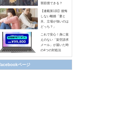
害賠償できる？
【連載第1回】後悔
しない離婚「妻と
夫、立場が強いのは
どっち？」
これで安心！身に覚
えのない「架空請求
メール」が届いた時
の4つの対処法
facebookページ