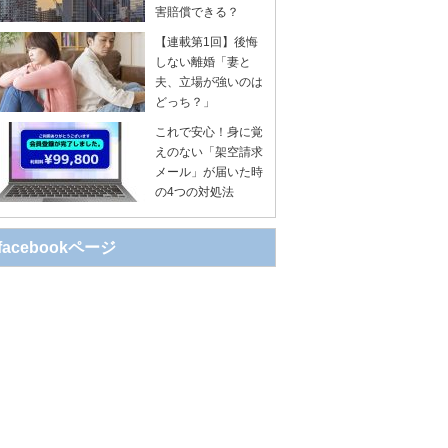
害賠償できる？
【連載第1回】後悔
しない離婚「妻と
夫、立場が強いのは
どっち？」
これで安心！身に覚
えのない「架空請求
メール」が届いた時
の4つの対処法
facebookページ