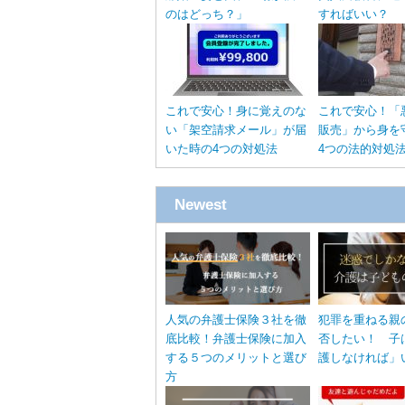
のはどっち？」
すればいい？
これで安心！身に覚えのな
これで安心！「
い「架空請求メール」が届
販売」から身を
いた時の4つの対処法
4つの法的対処
Newest
人気の弁護士保険３社を徹
犯罪を重ねる親
底比較！弁護士保険に加入
否したい！ 子
する５つのメリットと選び
護しなければ」
方