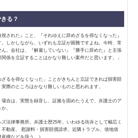
できる？
無視された』こと、『それゆえに辞めざるを得なくなった』
す。しかしながら、いずれも立証が困難ですよね。今時、常
せん。会社は、『解雇していない』『勝手に辞めた』と主張
果関係を立証することはかなり難しい案件だと思います。」
めざるを得なくなった」ことがきちんと立証できれば損害賠
、実際のところはかなり難しいものと思われます。
』場合は、実態を録音し、証拠を固めたうえで、弁護士のア
うか。
ルズ法律事務所。弁護士歴25年。いわゆる街弁として幅広く
、不動産、 慰謝料・損害賠償請求、近隣トラブル、借地借
財産権などを扱う。）