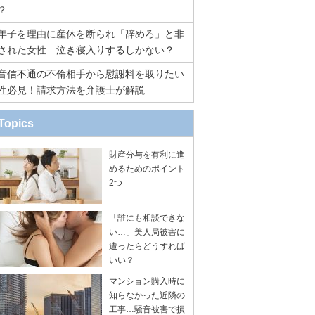
？
年子を理由に産休を断られ「辞めろ」と非
された女性 泣き寝入りするしかない？
音信不通の不倫相手から慰謝料を取りたい
性必見！請求方法を弁護士が解説
Topics
財産分与を有利に進
めるためのポイント
2つ
「誰にも相談できな
い…」美人局被害に
遭ったらどうすれば
いい？
マンション購入時に
知らなかった近隣の
工事…騒音被害で損