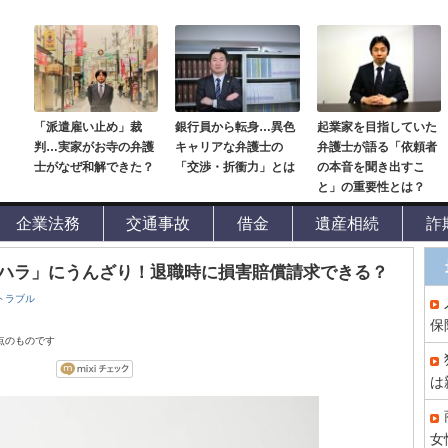
「派遣雇い止め」裁
銀行員から転身…異色
起業家を目指していた
判…実家がお寺の弁護
キャリアな弁護士の
弁護士が語る「依頼者
士がなぜ和解できた？
「交渉・折衝力」とは
の本音を聞き出すこ
と」の重要性とは？
企業法務
交通事故
借金
遺産相続
詐
ハラ」にうんざり！退職時に損害賠償請求できる？
トラブル
保
時点のものです
は
女