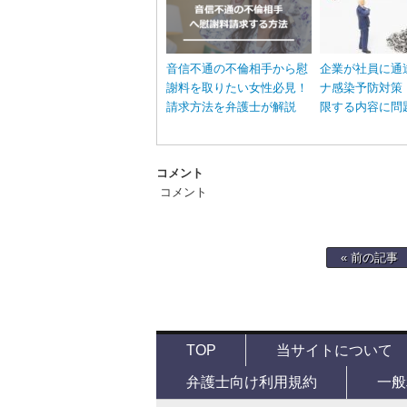
音信不通の不倫相手から慰
企業が社員に通
謝料を取りたい女性必見！
ナ感染予防対策
請求方法を弁護士が解説
限する内容に問
コメント
コメント
« 前の記事
TOP
当サイトについて
弁護士向け利用規約
一般