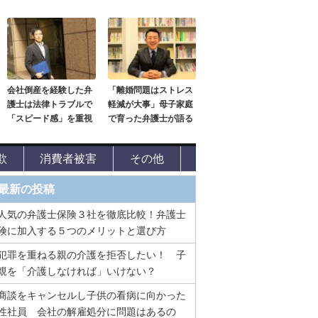
会社倒産を経験した弁
「離婚問題はストレス
護士は法律トラブルで
軽減が大事」母子家庭
「スピード感」を重視
で育った弁護士が語る
欺
消費者被害
その他
最新の投稿
人気の弁護士保険３社を徹底比較！弁護士
険に加入する５つのメリットと選び方
犯罪を重ねる親の介護を拒否したい！ 子
親を「介護しなければ」いけない？
商談をキャンセルし子供の看病に向かった
性社員 会社の解雇処分に問題はあるの