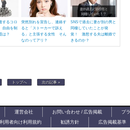
達するコロ
突然別れを宣告し、連絡す
SNSで過去に妻が別の男と
 自由を制
ると「ストーカーで訴え
同棲していたことが発
題は？
る」と主張する女性 そん
覚！ 激怒する夫は離婚で
なのってアリ？
きるのか？
トップへ
次の記事 »
運営会社
お問い合わせ / 広告掲載
プ
利用者向け利用規約
勧誘方針
広告掲載基準