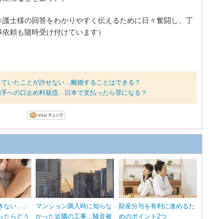
弁護士様の回答をわかりやすく伝えるために日々奮闘し、丁
事依頼も随時受け付けています）
していたことが許せない…離婚することはできる？
相手への口止め料疑惑…日本で支払ったら罪になる？
きない…」
マンション購入時に知らな
財産分与を有利に進めるた
ったらどう
かった近隣の工事…騒音被
めのポイント2つ