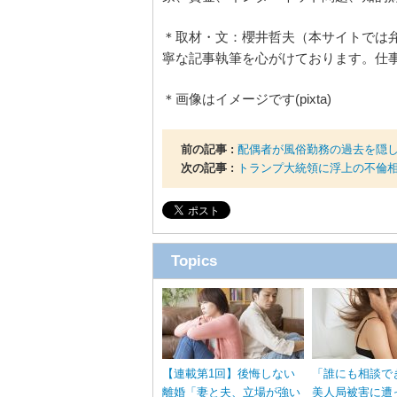
＊取材・文：櫻井哲夫（本サイトでは
寧な記事執筆を心がけております。仕
＊画像はイメージです(pixta)
前の記事 :
配偶者が風俗勤務の過去を隠
次の記事 :
トランプ大統領に浮上の不倫
Topics
【連載第1回】後悔しない
「誰にも相談で
離婚「妻と夫、立場が強い
美人局被害に遭