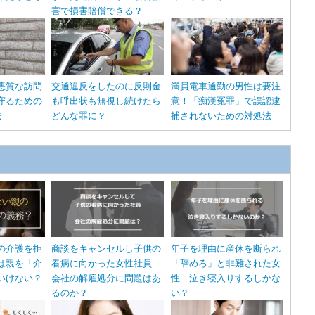
害で損害賠償できる？
悪質な訪問
交通違反をしたのに反則金
満員電車通勤の男性は要注
守るための
も呼出状も無視し続けたら
意！「痴漢冤罪」で誤認逮
法
どんな罪に？
捕されないための対処法
の介護を拒
商談をキャンセルし子供の
年子を理由に産休を断られ
は親を「介
看病に向かった女性社員
「辞めろ」と非難された女
いけない？
会社の解雇処分に問題はあ
性 泣き寝入りするしかな
るのか？
い？