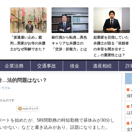
「派遣雇い止め」裁
銀行員から転身…異色
起業家を目指していた
判…実家がお寺の弁護
キャリアな弁護士の
弁護士が語る「依頼者
士がなぜ和解できた？
「交渉・折衝力」とは
の本音を聞き出すこ
と」の重要性とは？
企業法務
交通事故
借金
遺産相続
詐
0分…法的問題はない？
トラブル
保
点のものです
は
ートを始めたが、5時間勤務の時短勤務で昼休みが30分し
得いかない」などと書き込みがあり、話題になりました。
女