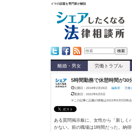
イマの話題を専門家が解説
Twitter
Facebook
Feed
離婚・男女
労働トラブル
5時間勤務で休憩時間が3
公開日：2018年2月26日
編集部
労働
更新日：2022年6月5日
※この記事に記載の情報は2022年6月5日時
ある質問掲示板に、女性から「新しくパ
かない。前の職場は1時間だった。納