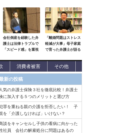
会社倒産を経験した弁
「離婚問題はストレス
護士は法律トラブルで
軽減が大事」母子家庭
「スピード感」を重視
で育った弁護士が語る
欺
消費者被害
その他
最新の投稿
人気の弁護士保険３社を徹底比較！弁護士
険に加入する５つのメリットと選び方
犯罪を重ねる親の介護を拒否したい！ 子
親を「介護しなければ」いけない？
商談をキャンセルし子供の看病に向かった
性社員 会社の解雇処分に問題はあるの