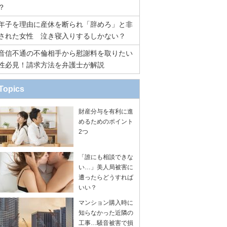
？
年子を理由に産休を断られ「辞めろ」と非
された女性 泣き寝入りするしかない？
音信不通の不倫相手から慰謝料を取りたい
性必見！請求方法を弁護士が解説
Topics
財産分与を有利に進
めるためのポイント
2つ
「誰にも相談できな
い…」美人局被害に
遭ったらどうすれば
いい？
マンション購入時に
知らなかった近隣の
工事…騒音被害で損