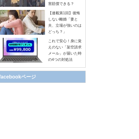
害賠償できる？
【連載第1回】後悔
しない離婚「妻と
夫、立場が強いのは
どっち？」
これで安心！身に覚
えのない「架空請求
メール」が届いた時
の4つの対処法
facebookページ