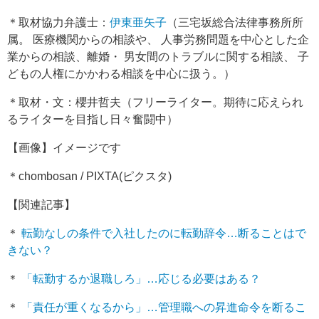
＊取材協力弁護士：
伊東亜矢子
（三宅坂総合法律事務所所
属。 医療機関からの相談や、 人事労務問題を中心とした企
業からの相談、離婚・ 男女間のトラブルに関する相談、 子
どもの人権にかかわる相談を中心に扱う。）
＊取材・文：櫻井哲夫（フリーライター。期待に応えられ
るライターを目指し日々奮闘中）
【画像】イメージです
＊chombosan / PIXTA(ピクスタ)
【関連記事】
＊
転勤なしの条件で入社したのに転勤辞令…断ることはで
きない？
＊
「転勤するか退職しろ」…応じる必要はある？
＊
「責任が重くなるから」…管理職への昇進命令を断るこ