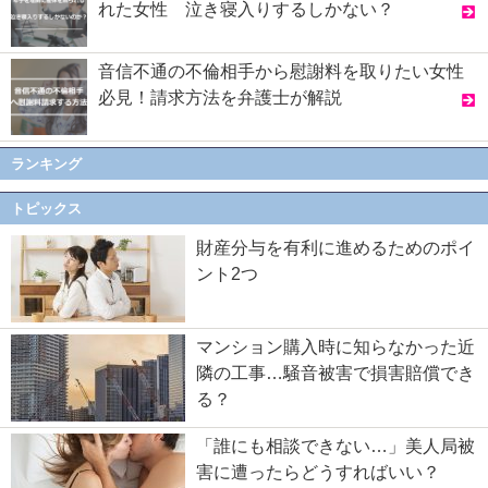
れた女性 泣き寝入りするしかない？
音信不通の不倫相手から慰謝料を取りたい女性
必見！請求方法を弁護士が解説
ランキング
トピックス
財産分与を有利に進めるためのポイ
ント2つ
マンション購入時に知らなかった近
隣の工事…騒音被害で損害賠償でき
る？
「誰にも相談できない…」美人局被
害に遭ったらどうすればいい？