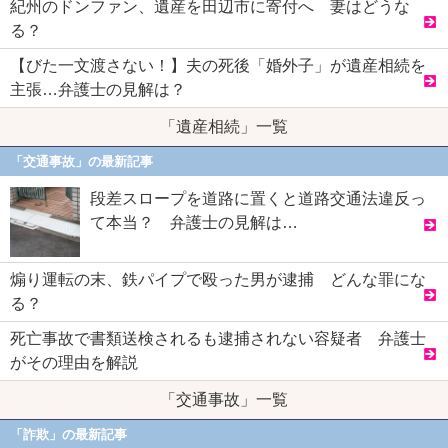
紀州のドンファン、遺産を田辺市に寄付へ 妻はどうな
る？
【びた一文渡さない！】夫の死後「婚外子」が遺産相続を
主張…弁護士の見解は？
「遺産相続」一覧
「交通事故」の最新記事
段差スロープを道路に置くと道路交通法違反っ
て本当？ 弁護士の見解は…
煽り運転の末、鉄パイプで殴った男が逮捕 どんな罪にな
る？
死亡事故で書類送検されるも逮捕されない容疑者 弁護士
がその理由を解説
「交通事故」一覧
「詐欺」の最新記事