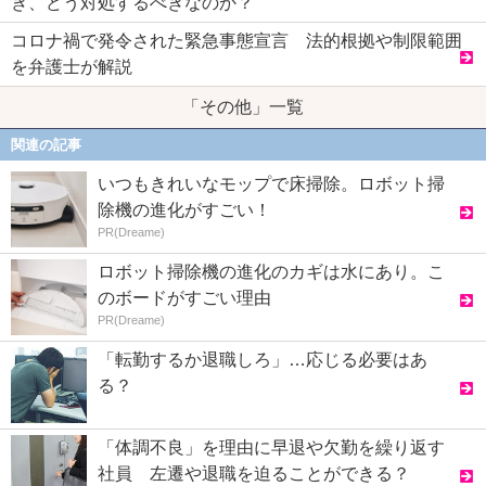
き、どう対処するべきなのか？
コロナ禍で発令された緊急事態宣言 法的根拠や制限範囲
を弁護士が解説
「その他」一覧
関連の記事
いつもきれいなモップで床掃除。ロボット掃
除機の進化がすごい！
PR(Dreame)
ロボット掃除機の進化のカギは水にあり。こ
のボードがすごい理由
PR(Dreame)
「転勤するか退職しろ」…応じる必要はあ
る？
「体調不良」を理由に早退や欠勤を繰り返す
社員 左遷や退職を迫ることができる？