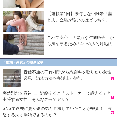
【連載第1回】後悔しない離婚「妻
と夫、立場が強いのはどっち？」
これで安心！「悪質な訪問販売」か
ら身を守るための4つの法的対処法
「離婚・男女」の最新記事
音信不通の不倫相手から慰謝料を取りたい女性
必見！請求方法を弁護士が解説
突然別れを宣告し、連絡すると「ストーカーで訴える」と
主張する女性 そんなのってアリ？
SNSで過去に妻が別の男と同棲していたことが発覚！ 激
怒する夫は離婚できるのか？