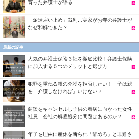
育った弁護士が語る
「派遣雇い止め」裁判…実家がお寺の弁護士が
なぜ和解できた？
最新の記事
人気の弁護士保険３社を徹底比較！弁護士保険
に加入する５つのメリットと選び方
犯罪を重ねる親の介護を拒否したい！ 子は親
を「介護しなければ」いけない？
商談をキャンセルし子供の看病に向かった女性
社員 会社の解雇処分に問題はあるのか？
年子を理由に産休を断られ「辞めろ」と非難さ