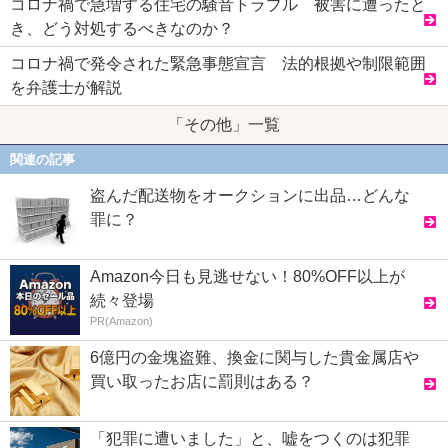
コロナ禍で急増する住宅の騒音トラブル 被害に遭ったと
き、どう対処するべきなのか？
コロナ禍で発令された緊急事態宣言 法的根拠や制限範囲
を弁護士が解説
「その他」一覧
関連の記事
盗んだ配送物をオークションに出品…どんな
罪に？
Amazon今日も見逃せない！80%OFF以上が
続々登場
PR(Amazon)
6億円の金塊盗難、換金に関与した貴金属店や
買い取ったお店に罰則はある？
「犯罪に遭いました」と、嘘をつくのは犯罪