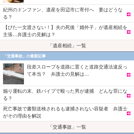
紀州のドンファン、遺産を田辺市に寄付へ 妻はどうな
る？
【びた一文渡さない！】夫の死後「婚外子」が遺産相続を
主張…弁護士の見解は？
「遺産相続」一覧
「交通事故」の最新記事
段差スロープを道路に置くと道路交通法違反っ
て本当？ 弁護士の見解は…
煽り運転の末、鉄パイプで殴った男が逮捕 どんな罪にな
る？
死亡事故で書類送検されるも逮捕されない容疑者 弁護士
がその理由を解説
「交通事故」一覧