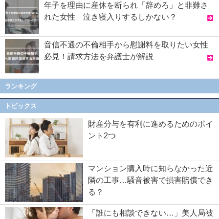
年子を理由に産休を断られ「辞めろ」と非難さ
れた女性 泣き寝入りするしかない？
音信不通の不倫相手から慰謝料を取りたい女性
必見！請求方法を弁護士が解説
ランキング
トピックス
財産分与を有利に進めるためのポイ
ント2つ
マンション購入時に知らなかった近
隣の工事…騒音被害で損害賠償でき
る？
「誰にも相談できない…」美人局被