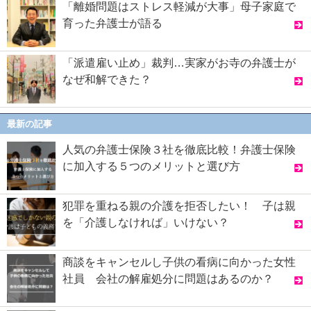
「離婚問題はストレス軽減が大事」母子家庭で
育った弁護士が語る
「派遣雇い止め」裁判…実家がお寺の弁護士が
なぜ和解できた？
最新の記事
人気の弁護士保険３社を徹底比較！弁護士保険
に加入する５つのメリットと選び方
犯罪を重ねる親の介護を拒否したい！ 子は親
を「介護しなければ」いけない？
商談をキャンセルし子供の看病に向かった女性
社員 会社の解雇処分に問題はあるのか？