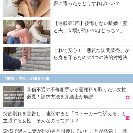
害に遭ったらどうすればいい？
【連載第1回】後悔しない離婚「妻
と夫、立場が強いのはどっち？」
これで安心！「悪質な訪問販売」か
ら身を守るための4つの法的対処法
「離婚・男女」の最新記事
音信不通の不倫相手から慰謝料を取りたい女性
必見！請求方法を弁護士が解説
突然別れを宣告し、連絡すると「ストーカーで訴える」と
主張する女性 そんなのってアリ？
SNSで過去に妻が別の男と同棲していたことが発覚！ 激