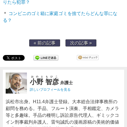
りたら犯罪？
＊
コンビニのゴミ箱に家庭ゴミを捨てたらどんな罪にな
る？
« 前の記事
次の記事 »
おのともひこ
小野 智彦
弁護士
詳しいプロフィールを見る
浜松市出身。H11.4弁護士登録。大本総合法律事務所の
顧問を務める。手品、フルート演奏、手相鑑定、カメラ
等と多趣味。手品の種明し訴訟原告代理人、ギミックコ
イン刑事裁判弁護人、雷句誠氏の漫画原稿の美術的価値