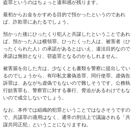
盗罪というのはちょっと違和感が残ります。
最初からお金をかすめる目的で預かったというのであれ
ば、詐欺罪にあたるでしょう。
預かった後にひったくり犯人と共謀したということであれ
ば、預かった人は横領罪。ひったくった人は、被害者（ひ
ったくられた人）の承諾があるとはいえ、違法目的なので
承諾は無効となり、窃盗罪となるのかもしれません。
被害届を出した方は、少なくとも書類を警察に提出してい
るのでしょうから、有印私文書偽造罪、同行使罪。虚偽告
訴罪は、あながち虚偽でもないので難しそうです。公務執
行妨害罪も、警察官に対する暴行、脅迫があるわけでもな
いので成立しないでしょう。
なお、本件では組織的犯罪ということではなさそうですの
で、共謀罪の適用はなく、通常の刑法上で議論される「共
謀共同正犯」ということになりますね。