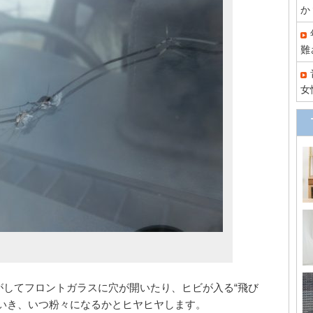
か
難
女
がしてフロントガラスに穴が開いたり、ヒビが入る“飛び
ていき、いつ粉々になるかとヒヤヒヤします。