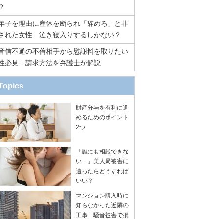
？
年子を理由に産休を断られ「辞めろ」と非
された女性 泣き寝入りするしかない？
音信不通の不倫相手から慰謝料を取りたい
性必見！請求方法を弁護士が解説
Topics
財産分与を有利に進
めるためのポイント
2つ
「誰にも相談できな
い…」美人局被害に
遭ったらどうすれば
いい？
マンション購入時に
知らなかった近隣の
工事…騒音被害で損