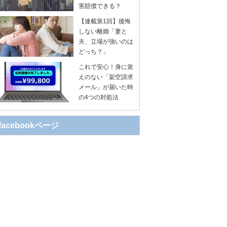
害賠償できる？
【連載第1回】後悔
しない離婚「妻と
夫、立場が強いのは
どっち？」
これで安心！身に覚
えのない「架空請求
メール」が届いた時
の4つの対処法
facebookページ