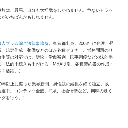
事故は、最悪、自分も大怪我をしかねません。危ないトラッ
のがいちばんかもしれません。
法人プラム綜合法律事務所
。東京都出身。2008年に弁護士登
応、規定作成・整備などのほか各種セミナー、労務問題のリ
紛争等の対応では、訴訟・労働審判・民事調停などの法的手
の非法的手続きも手がける。M&A取引、各種契約書の作成・
広く活躍。）
0年以上に渡った業界新聞、男性誌の編集を経て独立。以
躍中。コンテンツ全般、IT系、社会情勢など、興味の赴く
ングを行う。）