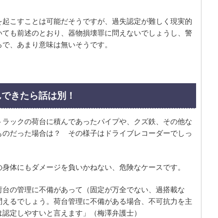
を起こすことは可能だそうですが、過失認定が難しく現実的
いても前述のとおり、器物損壊罪に問えないでしょうし、警
ろで、あまり意味は無いそうです。
んできたら話は別！
トラックの荷台に積んであったパイプや、クズ鉄、その他な
ものだった場合は？ その様子はドライブレコーダーでしっ
の身体にもダメージを負いかねない、危険なケースです。
荷台の管理に不備があって（固定が万全でない、過搭載な
問えるでしょう。荷台管理に不備がある場合、不可抗力を主
は認定しやすいと言えます」（梅澤弁護士）