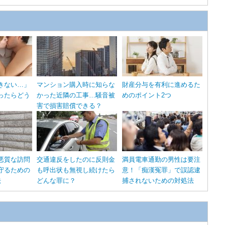
きない…」
マンション購入時に知らな
財産分与を有利に進めるた
ったらどう
かった近隣の工事…騒音被
めのポイント2つ
害で損害賠償できる？
悪質な訪問
交通違反をしたのに反則金
満員電車通勤の男性は要注
守るための
も呼出状も無視し続けたら
意！「痴漢冤罪」で誤認逮
法
どんな罪に？
捕されないための対処法