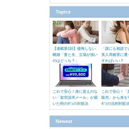
Topics
【連載第1回】後悔しない
「誰にも相談で
離婚「妻と夫、立場が強い
美人局被害に遭
のはどっち？」
すればいい？
これで安心！身に覚えのな
これで安心！「
い「架空請求メール」が届
販売」から身を
いた時の4つの対処法
4つの法的対処
Newest