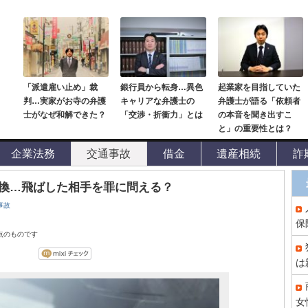
「派遣雇い止め」裁
銀行員から転身…異色
起業家を目指していた
判…実家がお寺の弁護
キャリアな弁護士の
弁護士が語る「依頼者
士がなぜ和解できた？
「交渉・折衝力」とは
の本音を聞き出すこ
と」の重要性とは？
企業法務
交通事故
借金
遺産相続
詐
換…飛ばした相手を罪に問える？
事故
保
時点のものです
は
女