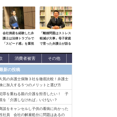
会社倒産を経験した弁
「離婚問題はストレス
護士は法律トラブルで
軽減が大事」母子家庭
「スピード感」を重視
で育った弁護士が語る
欺
消費者被害
その他
最新の投稿
人気の弁護士保険３社を徹底比較！弁護士
険に加入する５つのメリットと選び方
犯罪を重ねる親の介護を拒否したい！ 子
親を「介護しなければ」いけない？
商談をキャンセルし子供の看病に向かった
性社員 会社の解雇処分に問題はあるの