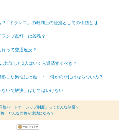
!?「ドラレコ」の裁判上の証拠としての価値とは
ドランプ点灯」は義務？
これって交通違反？
取…共謀した2人はいくら返済するべき？
撮影した男性に批難・・・何かの罪にはならないの？
わないで解決」はしてはいけない
同性パートナーシップ制度」ってどんな制度？
面接」どんな面接が違法になる？