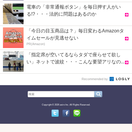
電車の「非常通報ボタン」を毎日押す人がい
る!?・・・法的に問題はあるのか
「今日の目玉商品は？」毎日変わるAmazonタ
イムセールが見逃せない
PR(Amazon)
「指定席が空いてるならタダで座らせて欲し
い」ネットで波紋・・・こんな要望アリなの...
Recommended by
Copyright © 2026 asiro Inc. All Rights Reserved.
Twitter
Facebook
Line