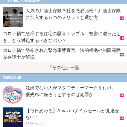
「その他」の最新記事
人気の弁護士保険３社を徹底比較！弁護士保険
に加入する５つのメリットと選び方
コロナ禍で急増する住宅の騒音トラブル 被害に遭ったと
き、どう対処するべきなのか？
コロナ禍で発令された緊急事態宣言 法的根拠や制限範囲
を弁護士が解説
「その他」一覧
関連の記事
妊婦でない人がマタニティーマークを付け、
優先席に座ろうとするのは犯罪か
【毎日変わる】Amazonタイムセールが見逃せ
ない！
PR(Amazon)