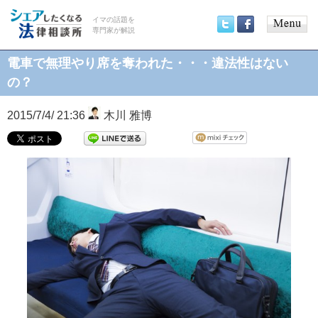
イマの話題を
専門家が解説
Main
Twitter
Facebook
menu
電車で無理やり席を奪われた・・・違法性はない
の？
2015/7/4/ 21:36
木川 雅博