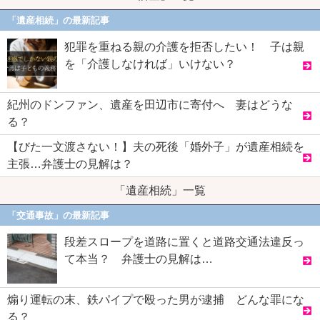
「遺産相続」の最新記事
犯罪を重ねる親の介護を拒否したい！ 子は親
を「介護しなければ」いけない？
紀州のドンファン、遺産を田辺市に寄付へ 妻はどうな
る？
【びた一文渡さない！】夫の死後「婚外子」が遺産相続を
主張…弁護士の見解は？
「遺産相続」一覧
「交通事故」の最新記事
段差スロープを道路に置くと道路交通法違反っ
て本当？ 弁護士の見解は…
煽り運転の末、鉄パイプで殴った男が逮捕 どんな罪にな
る？