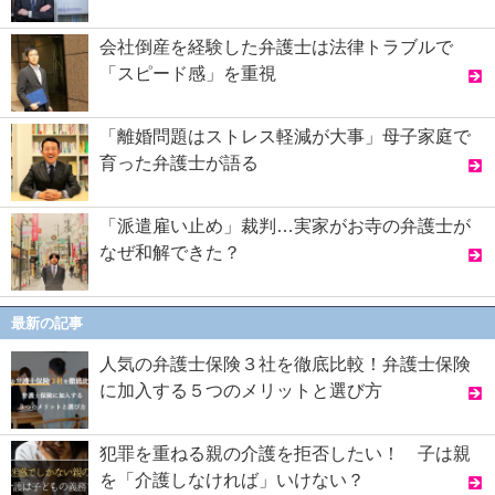
会社倒産を経験した弁護士は法律トラブルで
「スピード感」を重視
「離婚問題はストレス軽減が大事」母子家庭で
育った弁護士が語る
「派遣雇い止め」裁判…実家がお寺の弁護士が
なぜ和解できた？
最新の記事
人気の弁護士保険３社を徹底比較！弁護士保険
に加入する５つのメリットと選び方
犯罪を重ねる親の介護を拒否したい！ 子は親
を「介護しなければ」いけない？