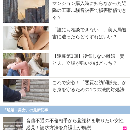
マンション購入時に知らなかった近
隣の工事…騒音被害で損害賠償でき
る？
「誰にも相談できない…」美人局被
害に遭ったらどうすればいい？
【連載第1回】後悔しない離婚「妻
と夫、立場が強いのはどっち？」
これで安心！「悪質な訪問販売」か
ら身を守るための4つの法的対処法
「離婚・男女」の最新記事
音信不通の不倫相手から慰謝料を取りたい女性
必見！請求方法を弁護士が解説