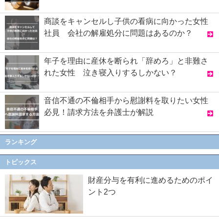
商談をキャンセルし子供の看病に向かった女性
社員 会社の解雇処分に問題はあるのか？
年子を理由に産休を断られ「辞めろ」と非難さ
れた女性 泣き寝入りするしかない？
音信不通の不倫相手から慰謝料を取りたい女性
必見！請求方法を弁護士が解説
ランキング
トピックス
財産分与を有利に進めるためのポイ
ント2つ