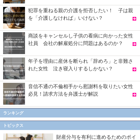
犯罪を重ねる親の介護を拒否したい！ 子は親
を「介護しなければ」いけない？
商談をキャンセルし子供の看病に向かった女性
社員 会社の解雇処分に問題はあるのか？
年子を理由に産休を断られ「辞めろ」と非難さ
れた女性 泣き寝入りするしかない？
音信不通の不倫相手から慰謝料を取りたい女性
必見！請求方法を弁護士が解説
ランキング
トピックス
財産分与を有利に進めるためのポイ