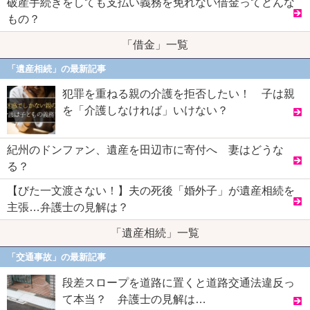
破産手続きをしても支払い義務を免れない借金ってどんな
もの？
「借金」一覧
「遺産相続」の最新記事
犯罪を重ねる親の介護を拒否したい！ 子は親
を「介護しなければ」いけない？
紀州のドンファン、遺産を田辺市に寄付へ 妻はどうな
る？
【びた一文渡さない！】夫の死後「婚外子」が遺産相続を
主張…弁護士の見解は？
「遺産相続」一覧
「交通事故」の最新記事
段差スロープを道路に置くと道路交通法違反っ
て本当？ 弁護士の見解は…