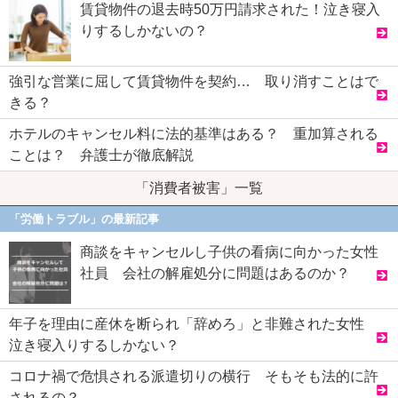
賃貸物件の退去時50万円請求された！泣き寝入
りするしかないの？
強引な営業に屈して賃貸物件を契約… 取り消すことはで
きる？
ホテルのキャンセル料に法的基準はある？ 重加算される
ことは？ 弁護士が徹底解説
「消費者被害」一覧
「労働トラブル」の最新記事
商談をキャンセルし子供の看病に向かった女性
社員 会社の解雇処分に問題はあるのか？
年子を理由に産休を断られ「辞めろ」と非難された女性
泣き寝入りするしかない？
コロナ禍で危惧される派遣切りの横行 そもそも法的に許
されるの？