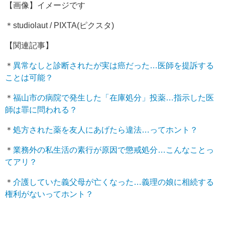
【画像】イメージです
＊studiolaut / PIXTA(ピクスタ)
【関連記事】
＊
異常なしと診断されたが実は癌だった…医師を提訴する
ことは可能？
＊
福山市の病院で発生した「在庫処分」投薬…指示した医
師は罪に問われる？
＊
処方された薬を友人にあげたら違法…ってホント？
＊
業務外の私生活の素行が原因で懲戒処分…こんなことっ
てアリ？
＊
介護していた義父母が亡くなった…義理の娘に相続する
権利がないってホント？