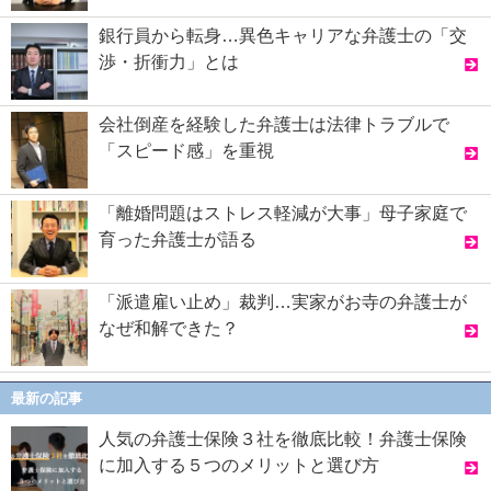
銀行員から転身…異色キャリアな弁護士の「交
渉・折衝力」とは
会社倒産を経験した弁護士は法律トラブルで
「スピード感」を重視
「離婚問題はストレス軽減が大事」母子家庭で
育った弁護士が語る
「派遣雇い止め」裁判…実家がお寺の弁護士が
なぜ和解できた？
最新の記事
人気の弁護士保険３社を徹底比較！弁護士保険
に加入する５つのメリットと選び方