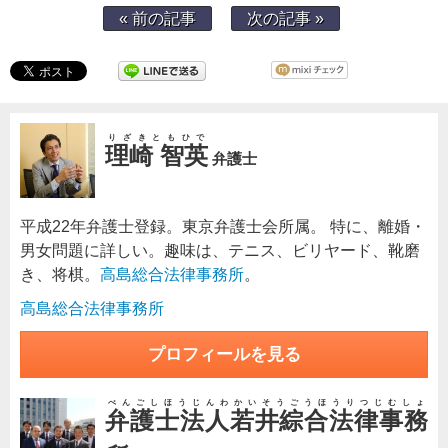
« 前の記事
次の記事 »
りざきともひで
理崎 智英
弁護士
平成22年弁護士登録。東京弁護士会所属。 特に、離婚・
男女問題に詳しい。趣味は、テニス、ビリヤード、靴磨
き、将棋。
高島総合法律事務所
。
高島総合法律事務所
プロフィールを見る
べんごしほうじんわかいそうごうほうりつじむしょ
弁護士法人若井綜合法律事務