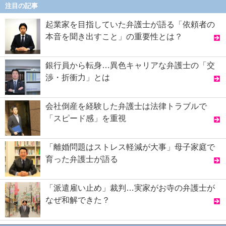
注目の記事
起業家を目指していた弁護士が語る「依頼者の
本音を聞き出すこと」の重要性とは？
銀行員から転身…異色キャリアな弁護士の「交
渉・折衝力」とは
会社倒産を経験した弁護士は法律トラブルで
「スピード感」を重視
「離婚問題はストレス軽減が大事」母子家庭で
育った弁護士が語る
「派遣雇い止め」裁判…実家がお寺の弁護士が
なぜ和解できた？