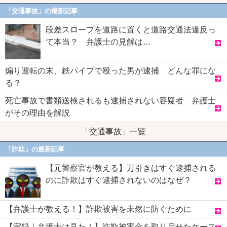
「交通事故」の最新記事
段差スロープを道路に置くと道路交通法違反っ
て本当？ 弁護士の見解は…
煽り運転の末、鉄パイプで殴った男が逮捕 どんな罪にな
る？
死亡事故で書類送検されるも逮捕されない容疑者 弁護士
がその理由を解説
「交通事故」一覧
「詐欺」の最新記事
【元警察官が教える】万引きはすぐ逮捕される
のに詐欺はすぐ逮捕されないのはなぜ？
【弁護士が教える！】詐欺被害を未然に防ぐために
【実録｜弁護士は見た！】詐欺被害金を取り戻せたケース