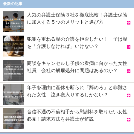
最新の記事
人気の弁護士保険３社を徹底比較！弁護士保険
に加入する５つのメリットと選び方
犯罪を重ねる親の介護を拒否したい！ 子は親
を「介護しなければ」いけない？
商談をキャンセルし子供の看病に向かった女性
社員 会社の解雇処分に問題はあるのか？
年子を理由に産休を断られ「辞めろ」と非難さ
れた女性 泣き寝入りするしかない？
音信不通の不倫相手から慰謝料を取りたい女性
必見！請求方法を弁護士が解説