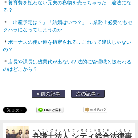
＊
養育費を払わない元夫の私物を売っちゃった…違法にな
る？
＊
「出産予定は？」「結婚はいつ？」 …業務上必要でもセ
クハラになってしまうのか
＊
ボーナスの使い道を指定される…これって違法じゃない
の？
＊
店長や課長は残業代が出ない!? 法的に管理職と扱われる
のはどこから？
« 前の記事
次の記事 »
べんごしほうじんしてぃそうごうほうりつじむしょ
弁護士法人 シティ総合法律事