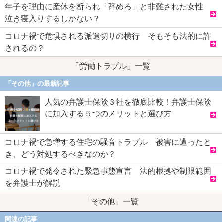
年子を理由に産休を断られ「辞めろ」と非難された女性
泣き寝入りするしかない？
コロナ禍で危惧される派遣切りの横行 そもそも法的に許
されるの？
「労働トラブル」一覧
「その他」の最新記事
人気の弁護士保険３社を徹底比較！弁護士保険
に加入する５つのメリットと選び方
コロナ禍で急増する住宅の騒音トラブル 被害に遭ったと
き、どう対処するべきなのか？
コロナ禍で発令された緊急事態宣言 法的根拠や制限範囲
を弁護士が解説
「その他」一覧
関連の記事