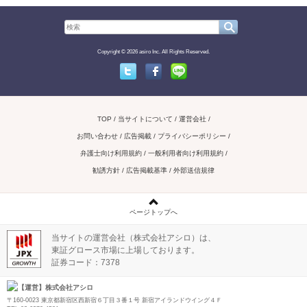
Copyright © 2026 asiro Inc. All Rights Reserved.
Twitter
Facebook
Line
TOP
当サイトについて
運営会社
お問い合わせ / 広告掲載
プライバシーポリシー
弁護士向け利用規約
一般利用者向け利用規約
勧誘方針
広告掲載基準
外部送信規律
ページトップへ
当サイトの運営会社（株式会社アシロ）は、
東証グロース市場に上場しております。
証券コード：7378
【運営】株式会社アシロ
〒160-0023 東京都新宿区西新宿６丁目３番１号 新宿アイランドウイング４Ｆ