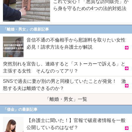
これで安心！「悪質な訪問販売」か
ら身を守るための4つの法的対処法
「離婚・男女」の最新記事
音信不通の不倫相手から慰謝料を取りたい女性
必見！請求方法を弁護士が解説
突然別れを宣告し、連絡すると「ストーカーで訴える」と
主張する女性 そんなのってアリ？
SNSで過去に妻が別の男と同棲していたことが発覚！ 激
怒する夫は離婚できるのか？
「離婚・男女」一覧
「借金」の最新記事
【弁護士に聞いた！】官報で破産者情報を一般
公開しているのはなぜ？