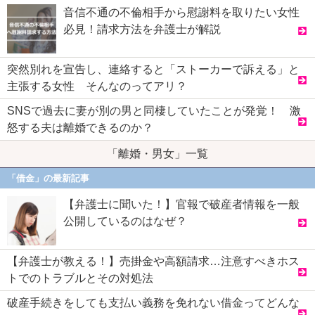
音信不通の不倫相手から慰謝料を取りたい女性
必見！請求方法を弁護士が解説
突然別れを宣告し、連絡すると「ストーカーで訴える」と
主張する女性 そんなのってアリ？
SNSで過去に妻が別の男と同棲していたことが発覚！ 激
怒する夫は離婚できるのか？
「離婚・男女」一覧
「借金」の最新記事
【弁護士に聞いた！】官報で破産者情報を一般
公開しているのはなぜ？
【弁護士が教える！】売掛金や高額請求…注意すべきホス
トでのトラブルとその対処法
破産手続きをしても支払い義務を免れない借金ってどんな