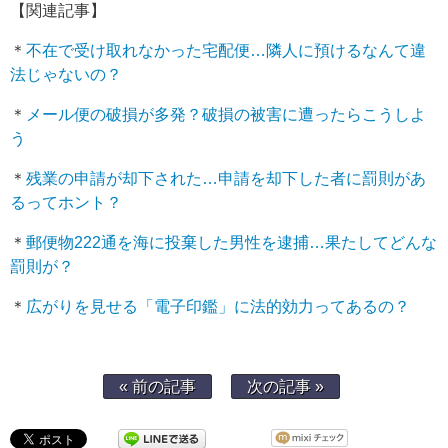
【関連記事】
＊
不在で受け取れなかった宅配便…隣人に預けるなんて違
法じゃないの？
＊
メール便の破損が多発？破損の被害に遭ったらこうしよ
う
＊
残業の申請が却下された…申請を却下した者に罰則があ
るってホント？
＊
郵便物222通を海に投棄した男性を逮捕…果たしてどんな
罰則が？
＊
広がりを見せる「電子印鑑」に法的効力ってあるの？
« 前の記事
次の記事 »