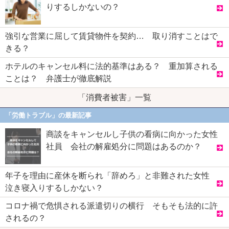
りするしかないの？
強引な営業に屈して賃貸物件を契約… 取り消すことはで
きる？
ホテルのキャンセル料に法的基準はある？ 重加算される
ことは？ 弁護士が徹底解説
「消費者被害」一覧
「労働トラブル」の最新記事
商談をキャンセルし子供の看病に向かった女性
社員 会社の解雇処分に問題はあるのか？
年子を理由に産休を断られ「辞めろ」と非難された女性
泣き寝入りするしかない？
コロナ禍で危惧される派遣切りの横行 そもそも法的に許
されるの？