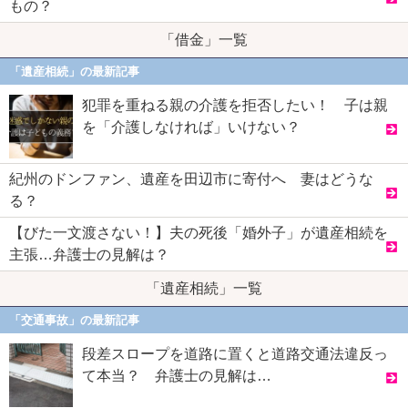
もの？
「借金」一覧
「遺産相続」の最新記事
犯罪を重ねる親の介護を拒否したい！ 子は親
を「介護しなければ」いけない？
紀州のドンファン、遺産を田辺市に寄付へ 妻はどうな
る？
【びた一文渡さない！】夫の死後「婚外子」が遺産相続を
主張…弁護士の見解は？
「遺産相続」一覧
「交通事故」の最新記事
段差スロープを道路に置くと道路交通法違反っ
て本当？ 弁護士の見解は…