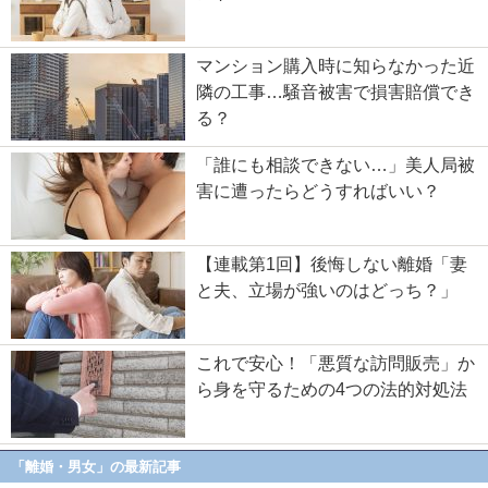
マンション購入時に知らなかった近
隣の工事…騒音被害で損害賠償でき
る？
「誰にも相談できない…」美人局被
害に遭ったらどうすればいい？
【連載第1回】後悔しない離婚「妻
と夫、立場が強いのはどっち？」
これで安心！「悪質な訪問販売」か
ら身を守るための4つの法的対処法
「離婚・男女」の最新記事