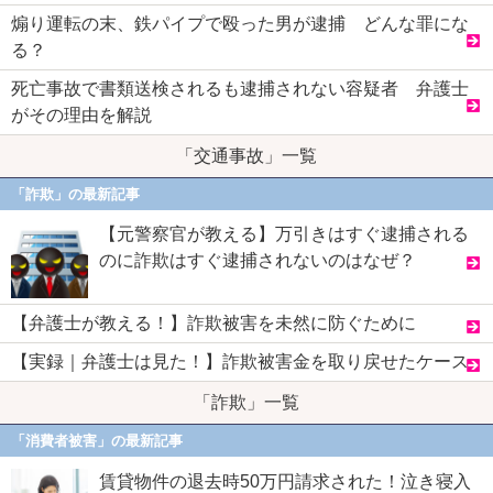
煽り運転の末、鉄パイプで殴った男が逮捕 どんな罪にな
る？
死亡事故で書類送検されるも逮捕されない容疑者 弁護士
がその理由を解説
「交通事故」一覧
「詐欺」の最新記事
【元警察官が教える】万引きはすぐ逮捕される
のに詐欺はすぐ逮捕されないのはなぜ？
【弁護士が教える！】詐欺被害を未然に防ぐために
【実録｜弁護士は見た！】詐欺被害金を取り戻せたケース
「詐欺」一覧
「消費者被害」の最新記事
賃貸物件の退去時50万円請求された！泣き寝入