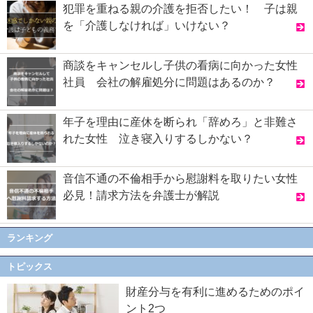
犯罪を重ねる親の介護を拒否したい！ 子は親
を「介護しなければ」いけない？
商談をキャンセルし子供の看病に向かった女性
社員 会社の解雇処分に問題はあるのか？
年子を理由に産休を断られ「辞めろ」と非難さ
れた女性 泣き寝入りするしかない？
音信不通の不倫相手から慰謝料を取りたい女性
必見！請求方法を弁護士が解説
ランキング
トピックス
財産分与を有利に進めるためのポイ
ント2つ