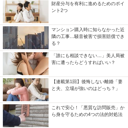
財産分与を有利に進めるためのポイ
ント2つ
マンション購入時に知らなかった近
隣の工事…騒音被害で損害賠償でき
る？
「誰にも相談できない…」美人局被
害に遭ったらどうすればいい？
【連載第1回】後悔しない離婚「妻
と夫、立場が強いのはどっち？」
これで安心！「悪質な訪問販売」か
ら身を守るための4つの法的対処法