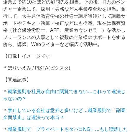
企業まで約10社ほどの顧問先を担当。その後、IT系のベン
チャー企業にて、採用・労務など人事業務全般を担当。並
行して、大手通信教育学校の社労士講座講師として講義サ
ポートやテキスト執筆・校正などにも従事。現在は保有資
格（社会保険労務士、AFP、産業カウンセラー）を活かし
フリーランスの人事として複数の企業様のサポートをする
傍ら、講師、Webライターなど幅広く活動中。
【画像】イメージです
＊ほりいえみ / PIXTA(ピクスタ)
【関連記事】
＊
就業規則を社員が自由に閲覧できない…これって違法じ
ゃないの？
＊
禁止している会社は意外と多いけど…就業規則で「副業
全面禁止」は違法って本当？
＊
就業規則で「プライベートもタバコNG」…もし喫煙した