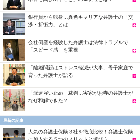
銀行員から転身…異色キャリアな弁護士の「交
渉・折衝力」とは
会社倒産を経験した弁護士は法律トラブルで
「スピード感」を重視
「離婚問題はストレス軽減が大事」母子家庭で
育った弁護士が語る
「派遣雇い止め」裁判…実家がお寺の弁護士が
なぜ和解できた？
最新の記事
人気の弁護士保険３社を徹底比較！弁護士保険
に加入する５つのメリットと選び方