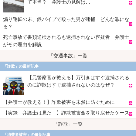
て本当？ 弁護士の見解は…
煽り運転の末、鉄パイプで殴った男が逮捕 どんな罪にな
る？
死亡事故で書類送検されるも逮捕されない容疑者 弁護士
がその理由を解説
「交通事故」一覧
「詐欺」の最新記事
【元警察官が教える】万引きはすぐ逮捕される
のに詐欺はすぐ逮捕されないのはなぜ？
【弁護士が教える！】詐欺被害を未然に防ぐために
【実録｜弁護士は見た！】詐欺被害金を取り戻せたケース
「詐欺」一覧
「消費者被害」の最新記事