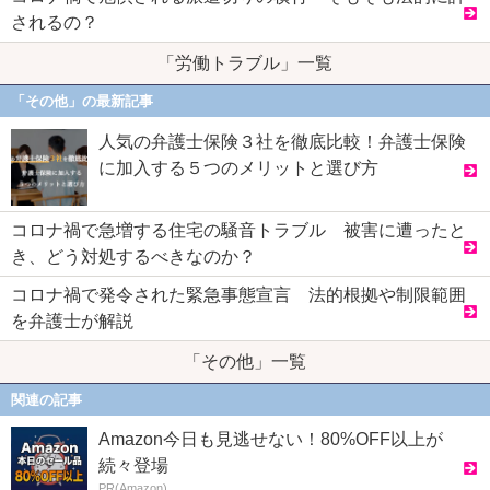
されるの？
「労働トラブル」一覧
「その他」の最新記事
人気の弁護士保険３社を徹底比較！弁護士保険
に加入する５つのメリットと選び方
コロナ禍で急増する住宅の騒音トラブル 被害に遭ったと
き、どう対処するべきなのか？
コロナ禍で発令された緊急事態宣言 法的根拠や制限範囲
を弁護士が解説
「その他」一覧
関連の記事
Amazon今日も見逃せない！80%OFF以上が
続々登場
PR(Amazon)