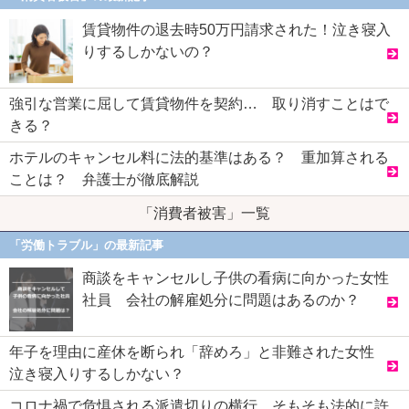
賃貸物件の退去時50万円請求された！泣き寝入
りするしかないの？
強引な営業に屈して賃貸物件を契約… 取り消すことはで
きる？
ホテルのキャンセル料に法的基準はある？ 重加算される
ことは？ 弁護士が徹底解説
「消費者被害」一覧
「労働トラブル」の最新記事
商談をキャンセルし子供の看病に向かった女性
社員 会社の解雇処分に問題はあるのか？
年子を理由に産休を断られ「辞めろ」と非難された女性
泣き寝入りするしかない？
コロナ禍で危惧される派遣切りの横行 そもそも法的に許